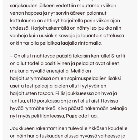
sarjakauden jälkeen vedettiin muutaman viikon
verran happea ja nyt sorvin ääreen palannut
kettulauma on ehtinyt harjoitella parin viikon ajan
yhdessä. Harjoituskentällä on nähty iso joukko niin
vanhoja kuin uusiakin kasvoja ja lauantain ottelussa
onkin tarjolla peliaikaa laajalla rintamalla.
– On ollut mahtavaa päästä takaisin kentälle! Startti
on ollut todella positiivinen ja pelaajat ovat olleet
mukana hyvällä energialla. Meillä on
harjoitusryhmässä omien sopimuspelaajien lisäksi
useita testipelaajia ja olen ollut tyytyväinen
harjoitusten tasoon. Fiilis joukkueessa on hyvä ja
tuntuu, että porukassa on jo nyt ollut aistittavissa
hyvää ryhmähenkeä. Kiva päästä näkemään pelaajia
nyt myös pelitilanteessa, Page odottaa.
Joukkueen rakentaminen tulevalle Ykkösen kaudelle
on näin harjoituskauden alussa hyvässä vaiheessa ja