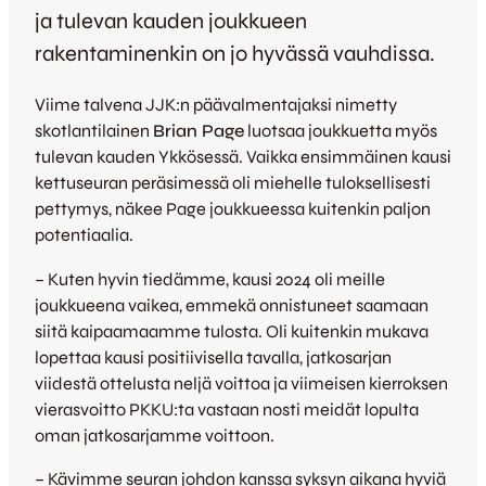
ja tulevan kauden joukkueen
rakentaminenkin on jo hyvässä vauhdissa.
Viime talvena JJK:n päävalmentajaksi nimetty
skotlantilainen
Brian Page
luotsaa joukkuetta myös
tulevan kauden Ykkösessä. Vaikka ensimmäinen kausi
kettuseuran peräsimessä oli miehelle tuloksellisesti
pettymys, näkee Page joukkueessa kuitenkin paljon
potentiaalia.
– Kuten hyvin tiedämme, kausi 2024 oli meille
joukkueena vaikea, emmekä onnistuneet saamaan
siitä kaipaamaamme tulosta. Oli kuitenkin mukava
lopettaa kausi positiivisella tavalla, jatkosarjan
viidestä ottelusta neljä voittoa ja viimeisen kierroksen
vierasvoitto PKKU:ta vastaan nosti meidät lopulta
oman jatkosarjamme voittoon.
– Kävimme seuran johdon kanssa syksyn aikana hyviä