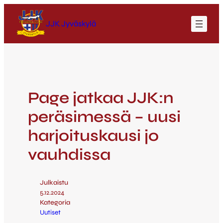
JJK Jyväskylä
Page jatkaa JJK:n
peräsimessä – uusi
harjoituskausi jo
vauhdissa
Julkaistu
5.12.2024
Kategoria
Uutiset