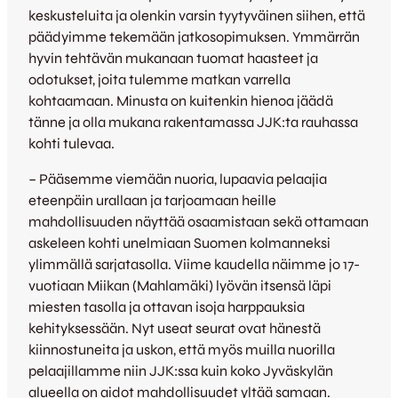
keskusteluita ja olenkin varsin tyytyväinen siihen, että
päädyimme tekemään jatkosopimuksen. Ymmärrän
hyvin tehtävän mukanaan tuomat haasteet ja
odotukset, joita tulemme matkan varrella
kohtaamaan. Minusta on kuitenkin hienoa jäädä
tänne ja olla mukana rakentamassa JJK:ta rauhassa
kohti tulevaa.
– Pääsemme viemään nuoria, lupaavia pelaajia
eteenpäin urallaan ja tarjoamaan heille
mahdollisuuden näyttää osaamistaan sekä ottamaan
askeleen kohti unelmiaan Suomen kolmanneksi
ylimmällä sarjatasolla. Viime kaudella näimme jo 17-
vuotiaan Miikan (Mahlamäki) lyövän itsensä läpi
miesten tasolla ja ottavan isoja harppauksia
kehityksessään. Nyt useat seurat ovat hänestä
kiinnostuneita ja uskon, että myös muilla nuorilla
pelaajillamme niin JJK:ssa kuin koko Jyväskylän
alueella on aidot mahdollisuudet yltää samaan.