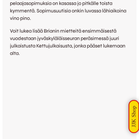
pelaajasopimuksia on kasassa jo pitkälle toista
kymmentä. Sopimusuutisia onkin luvassa lähiaikoina
vino pino.
Voit lukea lisää Brianin mietteitä ensimmäisestä
vuodestaan jyväskyläläisseuran peräsimessä juuri
julkaistusta Kettujulkaisusta, jonka pääset lukemaan
alta.