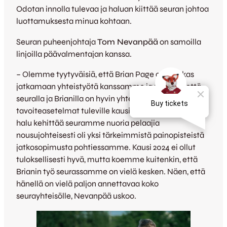
Odotan innolla tulevaa ja haluan kiittää seuran johtoa
luottamuksesta minua kohtaan.
Seuran puheenjohtaja
Tom Nevanpää
on samoilla
linjoilla päävalmentajan kanssa.
– Olemme tyytyväisiä, että Brian Page on halukas
jatkamaan yhteistyötä kanssamme ja näenkin, että
seuralla ja Brianilla on hyvin yhtenevät
tavoiteasetelmat tuleville kausille. Päävalmentajan
halu kehittää seuramme nuoria pelaajia
nousujohteisesti oli yksi tärkeimmistä painopisteistä
jatkosopimusta pohtiessamme. Kausi 2024 ei ollut
tuloksellisesti hyvä, mutta koemme kuitenkin, että
Brianin työ seurassamme on vielä kesken. Näen, että
hänellä on vielä paljon annettavaa koko
seurayhteisölle, Nevanpää uskoo.