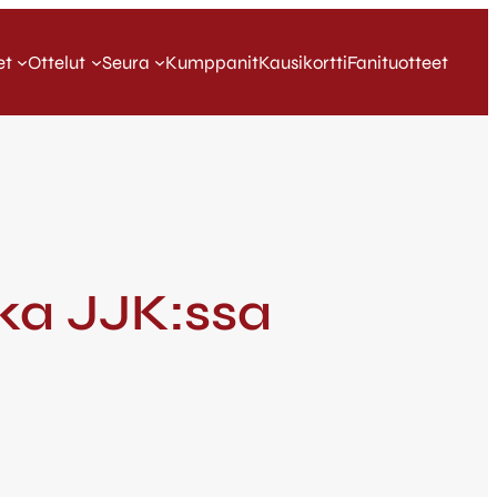
et
Ottelut
Seura
Kumppanit
Kausikortti
Fanituotteet
tka JJK:ssa