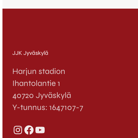
JJK Jyväskylä
Harjun stadion
Ihantolantie 1
40720 Jyväskylä
Y-tunnus: 1647107-7
Instagram
Facebook
YouTube