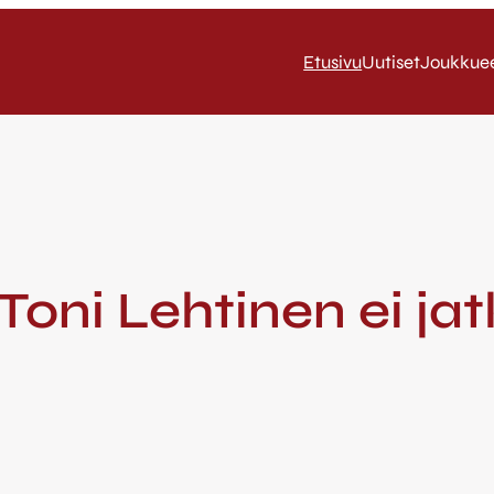
Etusivu
Uutiset
Joukkue
oni Lehtinen ei ja