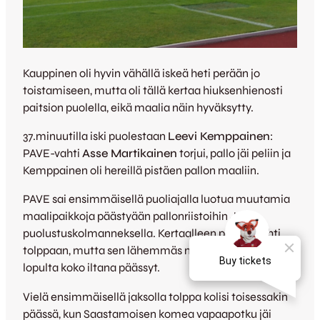
Kauppinen oli hyvin vähällä iskeä heti perään jo
toistamiseen, mutta oli tällä kertaa hiuksenhienosti
paitsion puolella, eikä maalia näin hyväksytty.
37.minuutilla iski puolestaan
Leevi Kemppainen
:
PAVE-vahti
Asse Martikainen
torjui, pallo jäi peliin ja
Kemppainen oli hereillä pistäen pallon maaliin.
PAVE sai ensimmäisellä puoliajalla luotua muutamia
maalipaikkoja päästyään pallonriistoihin JJK:n
puolustuskolmanneksella. Kertaalleen pallo kolahti
tolppaan, mutta sen lähemmäs maalia ei kotijoukkue
lopulta koko iltana päässyt.
Vielä ensimmäisellä jaksolla tolppa kolisi toisessakin
päässä, kun Saastamoisen komea vapaapotku jäi