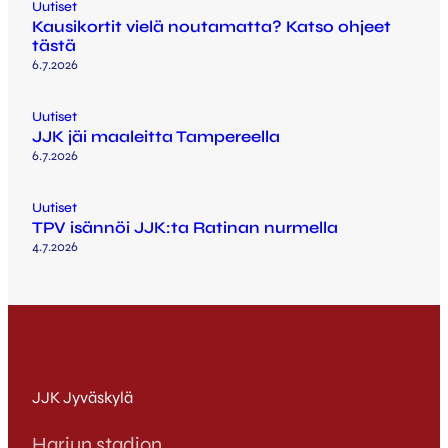
Uutiset
Kausikortit vielä noutamatta? Katso ohjeet
tästä
6.7.2026
Uutiset
JJK jäi maaleitta Tampereella
6.7.2026
Uutiset
TPV isännöi JJK:ta Ratinan nurmella
4.7.2026
JJK Jyväskylä
Harjun stadion