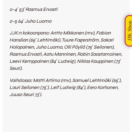
0-4′ 53′ Rasmus Ervasti
0-5 64′ Juho Luoma
JJK:n kokoonpano: Antto Mikkonen (mv), Fabian
Hanslian (65′ Lehtimäki), Tuure Fagerström, Sakari
Holopainen, Juho Luoma, Olli Pöyliö (75′ Seilonen),
Rasmus Ervasti, Aatu Manninen, Robin Saastamoinen,
Leevi Kemppainen (84′ Ludwig), Niklas Kauppinen (73′
Seuri).
Vaihdossa: Matti Artimo (mv), Samuel Lehtimäki (65′),
Lauri Seilonen (75′), Leif Ludwig (84′), Eero Korhonen,
Juuso Seuri 73′).