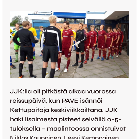
JJK:lla oli pitkästä aikaa vuorossa
reissupäivä, kun PAVE isännöi
Kettupaitoja keskiviikkoiltana. JJK
haki Iisalmesta pisteet selvällä 0-5-
tuloksella – maalinteossa onnistuivat
Niklas Kauppinen
,
Leevi Kemppainen
,