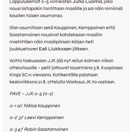
Loppulukemat 0-5 viimeisteli
Juho Luoma
, joka
nousi laitapakin tontiltaan maalille ja sai näin nimiinsä
kauden toisen osumansa.
Illan osumillaan sekä Kauppinen, Kemppainen että
Saastamoinen nousivat kahdeksaan maaliin
miehittäen näin maalipörssin kärjen heti
joukkuetoveri
Eeli Liukkosen
jälkeen.
Voitto taskussaan JJK jää nyt reilun kolmen viikon
ottelutauolle – pelit jatkuvat lauantaina 3.8. Kuopiossa
Kings SC:n vieraana. Kotikentälle palataan
keskiviikkona 21.8. ottelulla Warkaus JK:ta vastaan.
PAVE – JJK 0-5 (0-2)
0-1 20′ Niklas Kauppinen
0-2′ 37′ Leevi Kemppainen
0-3 47′ Robin Saastamoinen