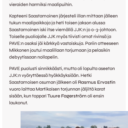
vieraiden harmiksi maalipuihin.
Kapteeni Saastamoinen järjesteli illan mittaan jälleen
tukun maalipaikkoja ja heti toisen jakson alussa
Saastamoinen iski itse viemällä JJK:n jo 0-3-johtoon.
Toiselle puoliajalle JJK myös tiivisti omat rivinsä ja
PAVE:n osaksi jäi kärkkyä vastaiskuja. Pariin otteeseen
Mikkonen joutui maalillaan torjumaan ja pelasikin
debyytissaan nollapelin.
PAVE puolusti sinnikkäästi, mutta oli lopulta aseeton
JJK:n vyöryttäessä hyökkäyksiään.
Hetki
Saastamoisen osuman jälkeen oli
Rasmus Ervastin
vuoro laittaa Martikaisen torjunnan jäljiltä karat
sisään, kun toppari
Tuure Fagerström
oli ensin
laukonut.