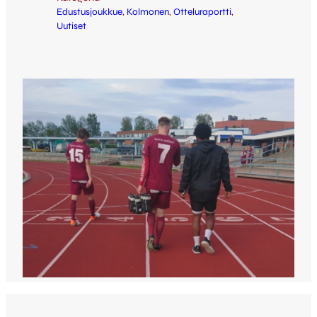
Edustusjoukkue
, 
Kolmonen
, 
Otteluraportti
, 
Uutiset