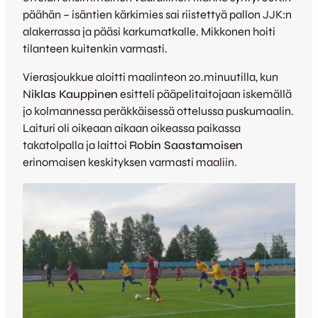
päähän – isäntien kärkimies
sai riistettyä pallon JJK:n
alakerrassa ja pääsi karkumatkalle. Mikkonen hoiti
tilanteen kuitenkin varmasti.
Vierasjoukkue aloitti maalinteon 20.minuutilla, kun
N
iklas Kauppinen
esitteli pääpelitaitojaan iskemällä
jo kolmannessa peräkkäisessä ottelussa puskumaalin.
Laituri oli oikeaan aikaan oikeassa paikassa
takatolpalla ja laittoi
Robin Saastamoisen
erinomaisen keskityksen varmasti maaliin.