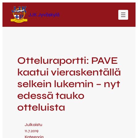
JJK Jyväskylä
Otteluraportti: PAVE
kaatui vieraskentällä
selkein lukemin – nyt
edessä tauko
otteluista
Julkaistu
11.7.2019
Kategoria