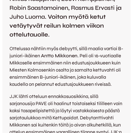
Robin Saastamoinen
,
Rasmus Ervasti
ja
Juho Luoma
.
Voiton myötä ketut
vetäytyvät reilun kolmen viikon
ottelutauolle.
Ottelussa nähtiin myös debyytti, sillä maalia vartioi B-
juniori-ikäinen
Antto Mikkonen
. Peli oli 16-vuotiaalle
Mikkoselle ensimmäinen niin edustusjoukkueen kuin
Miesten Kolmosenkin osalta ja samalta kettuvahti oli
ensimmäinen B-juniori-ikäinen, joka kuluvalla
kaudella on pelannut edustusjoukkueen riveissä.
JJK lähti otteluun ennakkosuosikkina, sillä
sarjanousija PAVE oli haalinut toistaiseksi tililleen vain
kaksi tasapelipistettä ja löytyi vastakkaisesta päästä
sarjataulukkoa mitä Kettupaidat. Debytanttivahti
Mikkonen sai kuitenkin töitä jo aivan alkuhetkillä, kun
ottelun ensimmäinen vaarallinen tilanne syntyi JJK:n