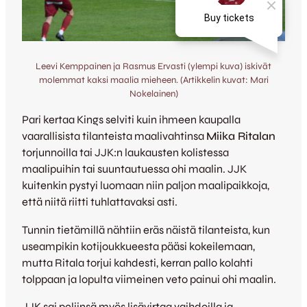
Leevi Kemppainen ja Rasmus Ervasti (ylempi kuva) iskivät
molemmat kaksi maalia mieheen. (Artikkelin kuvat: Mari
Nokelainen)
Pari kertaa Kings selviti kuin ihmeen kaupalla
vaarallisista tilanteista maalivahtinsa
Miika Ritalan
torjunnoilla tai JJK:n laukausten kolistessa
maalipuihin tai suuntautuessa ohi maalin. JJK
kuitenkin pystyi luomaan niin paljon maalipaikkoja,
että niitä riitti tuhlattavaksi asti.
Tunnin tietämillä nähtiin eräs näistä tilanteista, kun
useampikin kotijoukkueesta pääsi kokeilemaan,
mutta Ritala torjui kahdesti, kerran pallo kolahti
tolppaan ja lopulta viimeinen veto painui ohi maalin.
JJK sai peliinsä myös lisävirtaa vaihdoilla ja