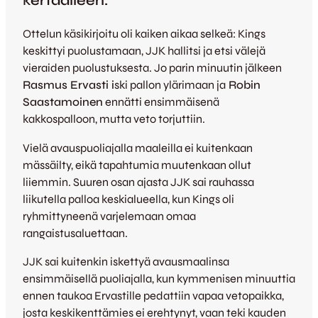
k
ertaalleen.
Ottelun käsikirjoitu oli kaiken aikaa selkeä: Kings
keskittyi puolustamaan, JJK hallitsi ja etsi välejä
vieraiden puolustuksesta. Jo parin minuutin jälkeen
Rasmus Ervasti i
ski pallon ylärimaan ja
Robin
Saastamoinen
ennätti ensimmäisenä
kakkospalloon, mutta veto torjuttiin.
Vielä avauspuoliajalla maaleilla ei kuitenkaan
mässäilty, eikä tapahtumia muutenkaan ollut
liiemmin. Suuren osan ajasta JJK sai rauhassa
liikutella palloa keskialueella, kun Kings oli
ryhmittyneenä varjelemaan omaa
rangaistusaluettaan.
JJK sai kuitenkin iskettyä avausmaalinsa
ensimmäisellä puoliajalla, kun kymmenisen minuuttia
ennen taukoa Ervastille pedattiin vapaa vetopaikka,
josta keskikenttämies ei erehtynyt, vaan teki kauden