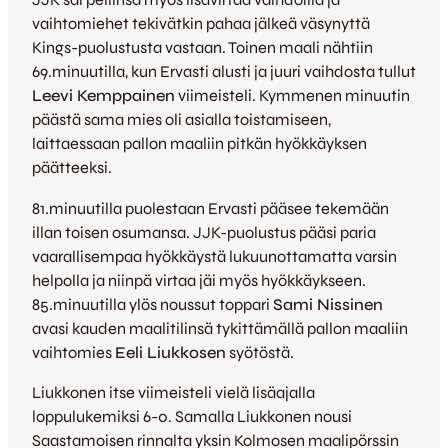
vaihtomiehet tekivätkin pahaa jälkeä väsynyttä
Kings-puolustusta vastaan. Toinen maali nähtiin
69.minuutilla, kun Ervasti alusti ja juuri vaihdosta tullut
Leevi Kemppainen
viimeisteli. Kymmenen minuutin
päästä sama mies oli asialla toistamiseen,
laittaessaan pallon maaliin pitkän hyökkäyksen
päätteeksi.
81.minuutilla puolestaan Ervasti pääsee tekemään
illan toisen osumansa. JJK-puolustus pääsi paria
vaarallisempaa hyökkäystä lukuunottamatta varsin
helpolla ja niinpä virtaa jäi myös hyökkäykseen.
85.minuutilla ylös noussut toppari
Sami Nissinen
avasi kauden maalitilinsä tykittämällä pallon maaliin
vaihtomies
Eeli Liukkosen
syötöstä.
Liukkonen itse viimeisteli vielä lisäajalla
loppulukemiksi 6-0. Samalla Liukkonen nousi
Saastamoisen rinnalta yksin Kolmosen maalipörssin