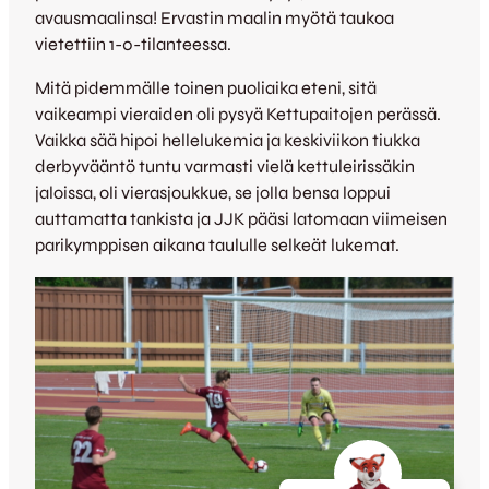
avausmaalinsa! Ervastin maalin myötä taukoa
vietettiin 1-0-tilanteessa.
Mitä pidemmälle toinen puoliaika eteni, sitä
vaikeampi vieraiden oli pysyä Kettupaitojen perässä.
Vaikka sää hipoi hellelukemia ja keskiviikon tiukka
derbyvääntö tuntu varmasti vielä kettuleirissäkin
jaloissa, oli vierasjoukkue, se jolla bensa loppui
auttamatta tankista ja JJK pääsi latomaan viimeisen
parikymppisen aikana taululle selkeät lukemat.