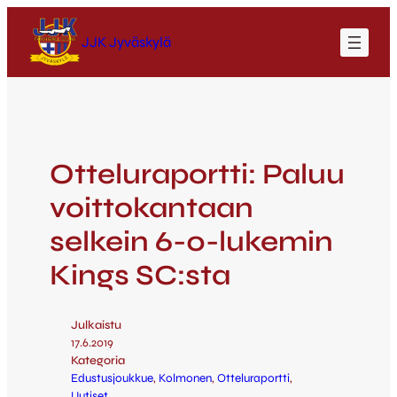
JJK Jyväskylä
Otteluraportti: Paluu
voittokantaan
selkein 6-0-lukemin
Kings SC:sta
Julkaistu
17.6.2019
Kategoria
Edustusjoukkue
, 
Kolmonen
, 
Otteluraportti
, 
Uutiset