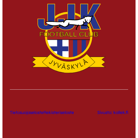
Tietosuojaseloste
Rekisteriseloste
Sivusto: kallek.fi