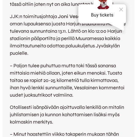
tässä oltiin joten nyt on aika lunastaa lupaukset!
JJK:n toimitusjohtaja
Joni Vesalainen
toteuttaa
oman lupauksensa juosta Harjun stadionilta Harvialle
tulevana sunnuntaina 13.11. Lähtö on klo 12:00 Harjun
stadionin pääportilta ja perillä Muuramessa kaikkia
ilmoittautuneita odottaa paluukuljetus Jyväskylän
puolelle.
– Paljon tulee puhuttua mutta toki tässä sanansa
mittaisia miehiä ollaan, joten eikun menoksi. Tuosta
taitaa se rapiat 20-25 kilometriä tulla kirmattavaa,
ihan hyvä lenkki sunnuntaille, Vesalainen kommentoi
uudet juoksutrikoot valmiina.
Otollisesti isänpäivään ajoittuvalla lenkillä on mitalin
juhlistamisen ja kunnon kohottamisen lisäksi myös
kolmaskin merkitys.
– Minut haastettiin viikko takaperin mukaan tähän