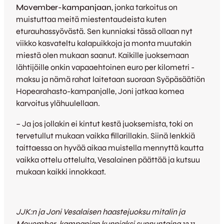
Movember-kampanjaan
, jonka tarkoitus on
muistuttaa meitä miestentaudeista kuten
eturauhassyövästä. Sen kunniaksi tässä ollaan nyt
viikko kasvateltu kalapuikkoja ja monta muutakin
miestä olen mukaan saanut. Kaikille juoksemaan
lähtijöille onkin vapaaehtoinen euro per kilometri -
maksu ja nämä rahat laitetaan suoraan Syöpäsäätiön
Hopearahasto-kampanjalle, Joni jatkaa komea
karvoitus ylähuulellaan.
– Ja jos jollakin ei kintut kestä juoksemista, toki on
tervetullut mukaan vaikka fillarillakin. Siinä lenkkiä
taittaessa on hyvää aikaa muistella mennyttä kautta
vaikka ottelu ottelulta, Vesalainen päättää ja kutsuu
mukaan kaikki innokkaat.
JJK:n ja Joni Vesalaisen haastejuoksu mitalin ja
Movember-kampanjan kunniaksi sunnuntaina 13.11.