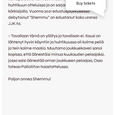
huhtikuun otteluissa ja on sarjan maalipörssin jaetulla
kärkisijalla. Vuonna 2021 edustusjoukkueessa
debytoinut ”Shemmu” on edustanut koko uransa
JJK:ta.
– Tavallaan tämä on yllätys ja tavallaan ei. Kausi on
lähtenyt hyvin käyntiin ja huhtikuussa oli kolme peliä
ja tein kolme maalia. Muutama joukkuekaveri sanoi
kopissa, että äänestäisi minua kuukauden pelaajaksi,
jossa saisi äänestää oman joukkueen pelaajaa, Osso
toteaa Palloliiton haastattelussa.
Paljon onnea Shemmu!