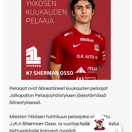
Pelaajat ovat äänestäneet kuukauden pelaajat
Jalkapallon Pelaajayhdistyksen järjestämässä
äänestyksessä.
Miesten Ykkösen huhtikuun pelaajaksi on valittu
JJK:n
Sherman Osso
. 19-vuotias hyökkääjä onnistui
Kettupaidoille kolmesti maalinteossa Ykkösen