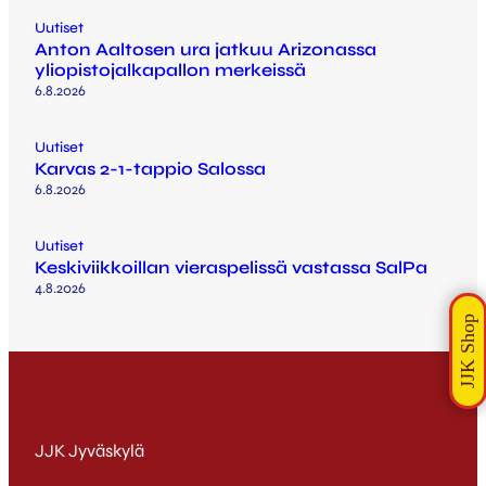
Uutiset
Anton Aaltosen ura jatkuu Arizonassa
yliopistojalkapallon merkeissä
6.8.2026
Uutiset
Karvas 2-1-tappio Salossa
6.8.2026
Uutiset
Keskiviikkoillan vieraspelissä vastassa SalPa
4.8.2026
JJK Jyväskylä