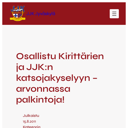
JJK Jyväskylä
Osallistu Kirittärien
ja JJK:n
katsojakyselyyn –
arvonnassa
palkintoja!
Julkaistu
15.8.2011
Kategoria