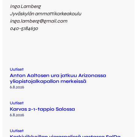
Inga Lamberg
Jyväskylän ammattikorkeakoulu
inga.lamberg@gmail.com
040-5184630
Uutiset
Anton Aaltosen ura jatkuu Arizonassa
yliopistojalkapallon merkeissä
6.8.2026
Uutiset
Karvas 2-1-tappio Salossa
6.8.2026
Uutiset
Keskiviikkoillan vieraspelissä vastassa SalPa