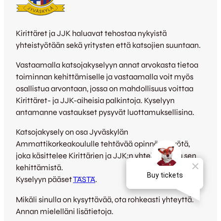
Kirittäret ja JJK haluavat tehostaa nykyistä
yhteistyötään sekä yritysten että katsojien suuntaan.
Vastaamalla katsojakyselyyn annat arvokasta tietoa
toiminnan kehittämiselle ja vastaamalla voit myös
osallistua arvontaan, jossa on mahdollisuus voittaa
Kirittäret- ja JJK-aiheisia palkintoja. Kyselyyn
antamanne vastaukset pysyvät luottamuksellisina.
Katsojakysely on osa Jyväskylän
Ammattikorkeakoululle tehtävää opinnäytetyötä,
joka käsittelee Kirittärien ja JJK:n yhteistyötä ja sen
kehittämistä.
Kyselyyn pääset
TÄSTÄ
.
Mikäli sinulla on kysyttävää, ota rohkeasti yhteyttä.
Annan mielelläni lisätietoja.