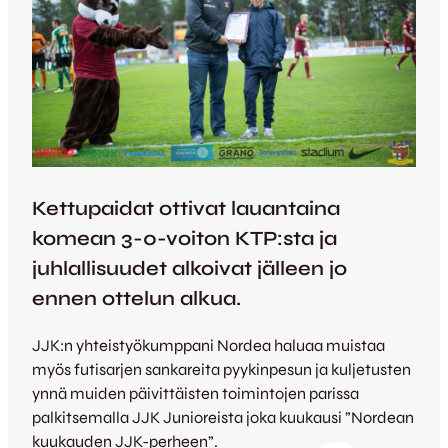
Kettupaidat ottivat lauantaina
komean 3-0-voiton KTP:sta ja
juhlallisuudet alkoivat jälleen jo
ennen ottelun alkua.
JJK:n yhteistyökumppani Nordea haluaa muistaa
myös futisarjen sankareita pyykinpesun ja kuljetusten
ynnä muiden päivittäisten toimintojen parissa
palkitsemalla JJK Junioreista joka kuukausi ”Nordean
kuukauden JJK-perheen”.