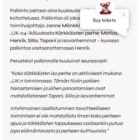
Palkinto jaetaan aina kuukauden viimeisessä
kotiottelussa. Palkintoa oli jakamassa JJK:n
toimitusjohtaja
Janne Mönkkönen
ja palkinnon sai
JJK-04-ikäluokasta
Kärkkäisten perhe
:
Matias
,
Henrik
,
Silla
,
Tapani
ja isovanhemmat – kuvassa
palkintoa vastaanottamassa Henrik.
Perustelut palkinnolle kuuluivat seuraavasti:
”Koko Kärkkäisten iso perhe on aktiivisesti mukana
JJK:n toiminnassa. Tämän tiiviin poikien
harrastamisen ja siihen panostamisen ovat
mahdollistaneet Tapani, Silla ja isovanhemmat.
Intohimoinen osallistuminen tavoitteelliseen
toimintaan ei ole mahdollista ilman koko perheen
apua ja Kärkkäisten tapauksessa voidaankin puhua
jopa elämäntavasta ja perheen kulttuurista.”