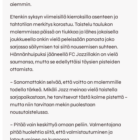
aiemmin.
Etenkin syksyn viimeisillä kierroksilla asenteen ja
tahtotilan merkitys korostuu. Taistelu taulukon
molemmissa päissä on tiukkaa ja lähes jokaisella
joukkueella onkin vielä peleissään panosta joko
sarjassa säilymisen tai siitä nousemisen suhteen.
Hännänhuipuksi jääneellä FC Jazzillakin on vielä
saumansa, mutta se edellyttäisi täysien pisteiden
ottamista.
– Sanomattakin selvää, että voitto on molemmille
todella tärkeä. Mikäli Jazz meinaa vielä taistella
sarjapaikastaan, he tarvitsevat tästä kolme pistettä –
mutta niin tarvitaan mekin puolestaan
nousutaistelussa.
– Pitää vain keskittyä omaan peliin. Valmentajana
pitää huolehtia siitä, että valmistautuminen ja
latautuminen on kunnossa.