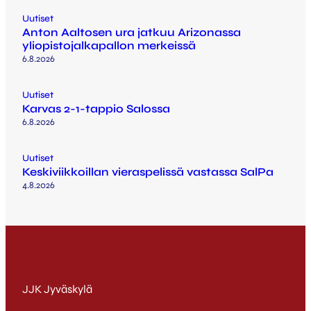
Uutiset
Anton Aaltosen ura jatkuu Arizonassa
yliopistojalkapallon merkeissä
6.8.2026
Uutiset
Karvas 2-1-tappio Salossa
6.8.2026
Uutiset
Keskiviikkoillan vieraspelissä vastassa SalPa
4.8.2026
JJK Jyväskylä