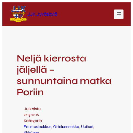
JJK Jyväskylä
Neljä kierrosta
jäljellä –
sunnuntaina matka
Poriin
Julkaistu
24.9.2016
Kategoria
Edustusjoukkue
, 
Otteluennakko
, 
Uutiset
, 
Ykkönen