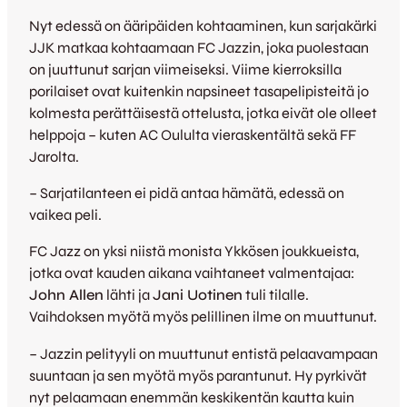
Nyt edessä on ääripäiden kohtaaminen, kun sarjakärki
JJK matkaa kohtaamaan FC Jazzin, joka puolestaan
on juuttunut sarjan viimeiseksi. Viime kierroksilla
porilaiset ovat kuitenkin napsineet tasapelipisteitä jo
kolmesta perättäisestä ottelusta, jotka eivät ole olleet
helppoja – kuten AC Oululta vieraskentältä sekä FF
Jarolta.
– Sarjatilanteen ei pidä antaa hämätä, edessä on
vaikea peli.
FC Jazz on yksi niistä monista Ykkösen joukkueista,
jotka ovat kauden aikana vaihtaneet valmentajaa:
John Allen
lähti ja
Jani Uotinen
tuli tilalle.
Vaihdoksen myötä myös pelillinen ilme on muuttunut.
– Jazzin pelityyli on muuttunut entistä pelaavampaan
suuntaan ja sen myötä myös parantunut. Hy pyrkivät
nyt pelaamaan enemmän keskikentän kautta kuin