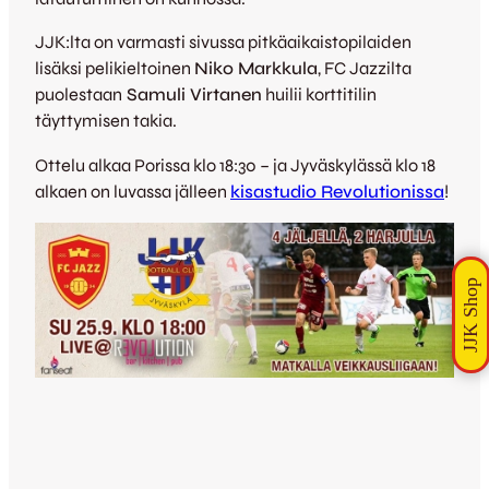
JJK:lta on varmasti sivussa pitkäaikaistopilaiden
lisäksi pelikieltoinen
Niko Markkula
, FC Jazzilta
puolestaan
Samuli Virtanen
huilii korttitilin
täyttymisen takia.
Ottelu alkaa Porissa klo 18:30 – ja Jyväskylässä klo 18
alkaen on luvassa jälleen
kisastudio Revolutionissa
!