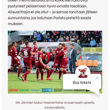
olleet meiltä sellaisia, että kaikki kentällä ovat
pystyneet pelaamaan hyvin omalla tasollaan.
Alisuorittajia ei ole ollut – ja samaa tarvitaan jälleen
sunnuntaina, jos halutaan Porista pisteitä saada
mukaan.
Iiro Järvinen laukoi maanantaina avausmaalin upealla
kaukovedolla.