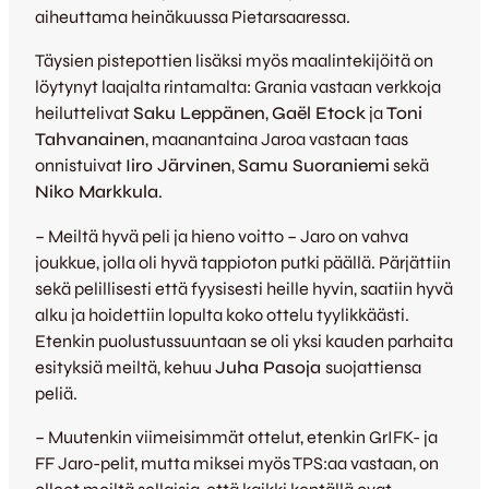
aiheuttama heinäkuussa Pietarsaaressa.
Täysien pistepottien lisäksi myös maalintekijöitä on
löytynyt laajalta rintamalta: Grania vastaan verkkoja
heiluttelivat
Saku Leppänen
,
Gaël Etock
ja
Toni
Tahvanainen
, maanantaina Jaroa vastaan taas
onnistuivat
Iiro Järvinen
,
Samu Suoraniemi
sekä
Niko Markkula
.
– Meiltä hyvä peli ja hieno voitto – Jaro on vahva
joukkue, jolla oli hyvä tappioton putki päällä. Pärjättiin
sekä pelillisesti että fyysisesti heille hyvin, saatiin hyvä
alku ja hoidettiin lopulta koko ottelu tyylikkäästi.
Etenkin puolustussuuntaan se oli yksi kauden parhaita
esityksiä meiltä, kehuu
Juha Pasoja
suojattiensa
peliä.
– Muutenkin viimeisimmät ottelut, etenkin GrIFK- ja
FF Jaro-pelit, mutta miksei myös TPS:aa vastaan, on