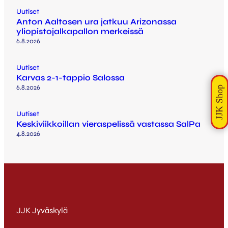
Uutiset
Anton Aaltosen ura jatkuu Arizonassa
yliopistojalkapallon merkeissä
6.8.2026
Uutiset
Karvas 2-1-tappio Salossa
6.8.2026
Uutiset
Keskiviikkoillan vieraspelissä vastassa SalPa
4.8.2026
JJK Jyväskylä