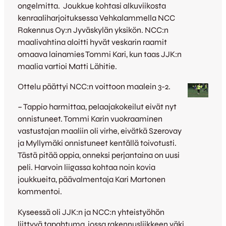
ongelmitta. Joukkue kohtasi alkuviikosta
kenraaliharjoituksessa Vehkalammella NCC
Rakennus Oy:n Jyväskylän yksikön. NCC:n
maalivahtina aloitti hyvät veskarin raamit
omaava lainamies Tommi Kari, kun taas JJK:n
maalia vartioi Matti Lähitie.
Ottelu päättyi NCC:n voittoon maalein 3-2.
– Tappio harmittaa, pelaajakokeilut eivät nyt
onnistuneet. Tommi Karin vuokraaminen
vastustajan maaliin oli virhe, eivätkä Szerovay
ja Myllymäki onnistuneet kentällä toivotusti.
Tästä pitää oppia, onneksi perjantaina on uusi
peli. Harvoin liigassa kohtaa noin kovia
joukkueita, päävalmentaja Kari Martonen
kommentoi.
Kyseessä oli JJK:n ja NCC:n yhteistyöhön
liittyvä tapahtuma, jossa rakennusliikkeen väki