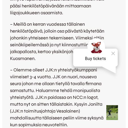
pääsi henkilöstöpäivänään mittaamaan
liigajoukkueen osaamista.
– Meillä on kerran vuodessa tällainen
henkilöstöpäivä, jolloin osa päivästä käytetään
johonkin yhteiseen tekemiseen. Viimeksi oltiin
seinäkiipeilemässä ja nyt kiinnostuttiin
jalkapallosta, kertoo yksikönjohtaja Jari
Kuosmanen.
– Olemme olleet JJK:n yhteistyökumppani
viimeiset 3-4 vuotta. JJK on nuori, nouseva
seura johon me ollaan tietyllä tavalla firmana
samastuttu. Haluamme tehdä monipuolista
yhteistyötä. JJK:n paidassa on NCC:n logot,
mutta nyt on sitten tällaistakin. Kysyin Jonilta
(JJK:n toimitusjohtaja Vesalainen)
mahdollisuutta tällaiseen peliin viime syksynä
kun sopimuksia neuvoteltiin.