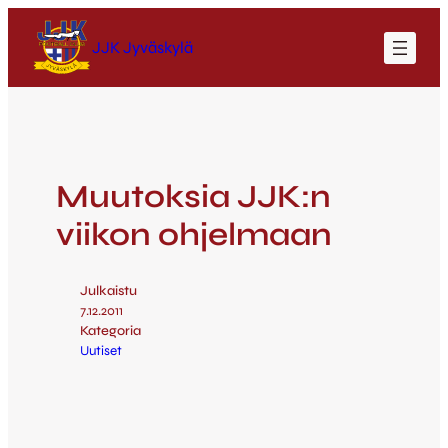
JJK Jyväskylä
Muutoksia JJK:n
viikon ohjelmaan
Julkaistu
7.12.2011
Kategoria
Uutiset