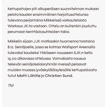
Kettupaitojen piti alkuperäisen suunnitelman mukaan
pelata kauden ensimmäinen harjoitusottelunsa
tulevana perjantaina Mikkelissä varkautelaista
Warkaus JK:ta vastaan. Ottelu on kuitenkin jouduttu
perumaan kenttäolosuhteiden takia.
Mikkelin sijaan JJK matkaakin huomenna torstaina
8.12. Seinäjoelle, jossa se kohtaa Wallsport Areenalla
tulevaksi kaudeksi Ykköseen nousseen SJK:n kello
15.00 alkavassa ottelussa. Voimakasta nousua
tekevän seinäjokelaisryhmän riveissä pelaavat
muiden muassa jyväskyläläisyleisölle kettupaidoista
tutut
Matti Lähitie
ja
Christian Sund
.
TM