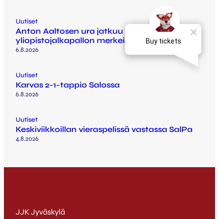
Uutiset
Anton Aaltosen ura jatkuu Arizonassa
yliopistojalkapallon merkeissä
6.8.2026
Uutiset
Karvas 2-1-tappio Salossa
6.8.2026
Uutiset
Keskiviikkoillan vieraspelissä vastassa SalPa
4.8.2026
JJK Jyväskylä