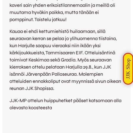
kaveri sain yhden erikoistilannemaalin ja meillä oli
muutama hyväkin paikka, mutta tänään ei
pomppinut. Taistelu jatkuu!
Kauaa ei ehdi kettumiehistö huilaamaan, sillä
seuraavan kerran se pelaa jo ylihuomenna tiistaina,
kun Harjulle saapuu vieraaksi niin ikään yksi
kärkijoukkueista, Tammisaaren EIF. Otteluisäntinä
toimivat Keskimaa sekä Gradia. Myös seuraavan
kierroksen ottelu pelataan Harjulla 29.8., kun JJK
isännöi Järvenpään Palloseuraa. Molempien
otteluiden ennakkoliput ovat myynnissä sivun oikean
reunan JJK Shopissa.
JJK-MP ottelun huippuhetket pääset katsomaan alla
olevasta koosteesta