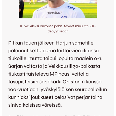
Kuva: Aleksi Tarvonen pelasi täydet minuutit JJK-
debyytissään
Pitkän tauon jälkeen Harjun sametille
palannut kettulauma laittoi vierailijansa
tiukoille, mutta taipui lopulta maalein 0-1.
Sarjan voitosta ja Veikkausliiga-paikasta
tiukasti taisteleva MP nousi voitolla
tasapisteisiin sarjakärki Gnistanin kanssa.
100-vuotiaan jyväskyläläisen seurapalloilun
kunniaksi joukkueet pelasivat perjantaina
sinivalkoisissa väreissä.