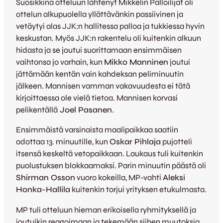
Suosikkina otteluun lähtenyt Mikkelin Palloilijat oli
ottelun alkupuolella yllättävänkin passiivinen ja
vetäytyi alas JJK:n hallitessa palloa ja tukkiessa hyvin
keskustan. Myös JJK:n rakentelu oli kuitenkin alkuun
hidasta ja se joutui suorittamaan ensimmäisen
vaihtonsa jo varhain, kun
Mikko Manninen
joutui
jättämään kentän vain kahdeksan peliminuutin
jälkeen. Mannisen vamman vakavuudesta ei tätä
kirjoittaessa ole vielä tietoa. Mannisen korvasi
pelikentällä
Joel Pasanen
.
Ensimmäistä varsinaista maalipaikkaa saatiin
odottaa 13. minuutille, kun
Oskar Pihlaja
pujotteli
itsensä keskeltä vetopaikkaan. Laukaus tuli kuitenkin
puolustuksen blokkaamaksi. Parin minuutin päästä oli
Shirman Osson
vuoro kokeilla, MP-vahti
Aleksi
Honka-Hallila
kuitenkin torjui yrityksen etukulmasta.
MP tuli otteluun hieman erikoisella ryhmityksellä ja
joutuikin reagoimaan ja tekemään siihen muutoksia