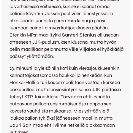
jo varhaisessa vaiheessa, kun se ei saanut omaa
peliään käyntiin. Jakson puolivälin lähestyessä se
alkoi saada juonesta paremmin kiinni ja pääsi
luomaan painetta myös kotijoukkueen päähän.
Etenkin MP:n maalitykki
Santeri Stenius
oli useaan
otteeseen JJK-puolustuksen kiusana, mutta hyvän
pelin maalillaan pelannutta
Ville Viljalaa
ei hyökkääjä
päässyt yllättämään.
23. minuutilla yleisö niin koti kuin vierasjoukkueenkin
kannattajakatsomossa haukkoi jo henkeään, kun
Honka-Hallila tuli kauas maaliltaan vastaan korkeaa
purkupalloa, mutta ensiesiintymisensä JJK-paidassa
tehnyt KTP-laina
Aleksi Tarvonen
ehtii rynnätä
putoavaan palloon ensimmäisenä ja nappaa sen
kovasta vauhdista mukaansa. Mies yrittää vielä
laukoa pallon tyhjäksi jääneeseen maaliin, mutta
Lauri Sahimaa
ehtii viime hetkellä blokkaamaan
yrityksen.