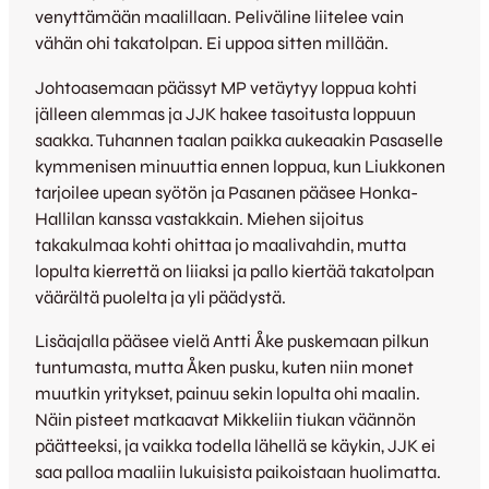
venyttämään maalillaan. Peliväline liitelee vain
vähän ohi takatolpan. Ei uppoa sitten millään.
Johtoasemaan päässyt MP vetäytyy loppua kohti
jälleen alemmas ja JJK hakee tasoitusta loppuun
saakka. Tuhannen taalan paikka aukeaakin Pasaselle
kymmenisen minuuttia ennen loppua, kun Liukkonen
tarjoilee upean syötön ja Pasanen pääsee Honka-
Hallilan kanssa vastakkain. Miehen sijoitus
takakulmaa kohti ohittaa jo maalivahdin, mutta
lopulta kierrettä on liiaksi ja pallo kiertää takatolpan
väärältä puolelta ja yli päädystä.
Lisäajalla pääsee vielä Antti Åke puskemaan pilkun
tuntumasta, mutta Åken pusku, kuten niin monet
muutkin yritykset, painuu sekin lopulta ohi maalin.
Näin pisteet matkaavat Mikkeliin tiukan väännön
päätteeksi, ja vaikka todella lähellä se käykin, JJK ei
saa palloa maaliin lukuisista paikoistaan huolimatta.