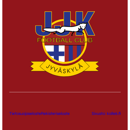
Tietosuojaseloste
Rekisteriseloste
Sivusto: kallek.fi