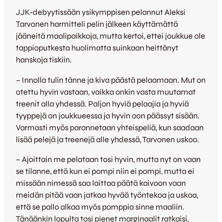
JJK-debyytissään ysikymppisen pelannut Aleksi
Tarvonen harmitteli pelin jälkeen käyttämättä
jääneitä maalipaikkoja, mutta kertoi, ettei joukkue ole
tappioputkesta huolimatta suinkaan heittänyt
hanskoja tiskiin.
– Innolla tulin tänne ja kiva päästä pelaamaan. Mut on
otettu hyvin vastaan, vaikka onkin vasta muutamat
treenit alla yhdessä. Paljon hyviä pelaajia ja hyviä
tyyppejä on joukkueessa ja hyvin oon päässyt sisään.
Varmasti myös parannetaan yhteispeliä, kun saadaan
lisää pelejä ja treenejä alle yhdessä, Tarvonen uskoo.
– Ajoittain me pelataan tosi hyvin, mutta nyt on vaan
se tilanne, että kun ei pompi niin ei pompi, mutta ei
missään nimessä saa laittaa päätä kaivoon vaan
meidän pitää vaan jatkaa hyvää työntekoa ja uskoa,
että se pallo alkaa myös pomppia sinne maaliin.
Tänäänkin lopulta tosi pienet marginaalit ratkaisi,