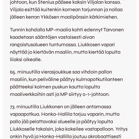
johtoon, kun Stenius pääsee kaksin Viljalan kanssa.
Viljala esittää kuitenkin komean torjunnan ja nollaa
jälleen kerran Ykkösen maalipörssin kärkimiehen.
Tunnin kohdalla MP-maalia kohti edennyt Tarvonen
kaadetaan sääntöjen vastaisesti aivan
rangaistusalueen tuntumassa. Liukkosen vapari
näyttää jo kiertävän maaliin, mutta kiertää lopulta
liiaksi oikealle.
65. minuutilla vierasjoukkue saa vihdoin pallon
maaliin, kun peliväline päätyy kulmapotkutilanteen
päätteeksi kolmen puskun kautta lopulta
maaliverkkoihin asti ja MP siirtyy 0-1-johtoon.
73. minuutilla Liukkonen on jälleen antamassa
vapaapotkua. Honka-Hallila torjuu vaparin, mutta
pallo jää pelattavaksi alueelle ja päätyy lopulta
Liukkoselle takaisin, joka kokeilee vastapalloon. Yritys
onkin hyvä ja Honka-Hallilla joutuu akrobaattisesti