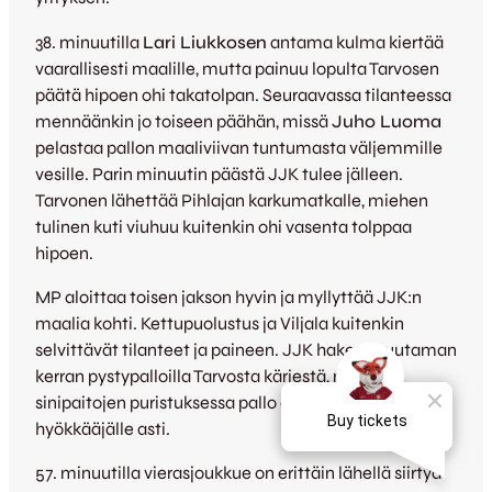
38. minuutilla
Lari Liukkosen
antama kulma kiertää
vaarallisesti maalille, mutta painuu lopulta Tarvosen
päätä hipoen ohi takatolpan. Seuraavassa tilanteessa
mennäänkin jo toiseen päähän, missä
Juho Luoma
pelastaa pallon maaliviivan tuntumasta väljemmille
vesille. Parin minuutin päästä JJK tulee jälleen.
Tarvonen lähettää Pihlajan karkumatkalle, miehen
tulinen kuti viuhuu kuitenkin ohi vasenta tolppaa
hipoen.
MP aloittaa toisen jakson hyvin ja myllyttää JJK:n
maalia kohti. Kettupuolustus ja Viljala kuitenkin
selvittävät tilanteet ja paineen. JJK hakee muutaman
kerran pystypalloilla Tarvosta kärjestä, mutta
sinipaitojen puristuksessa pallo ei yllä aivan
hyökkääjälle asti.
57. minuutilla vierasjoukkue on erittäin lähellä siirtyä