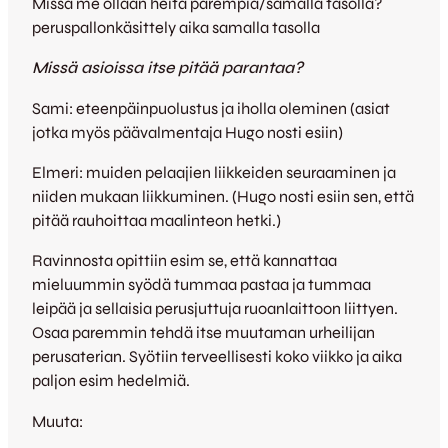
Missä me ollaan heitä parempia/samalla tasolla?
peruspallonkäsittely aika samalla tasolla
Missä asioissa itse pitää parantaa?
Sami: eteenpäinpuolustus ja iholla oleminen (asiat
jotka myös päävalmentaja Hugo nosti esiin)
Elmeri: muiden pelaajien liikkeiden seuraaminen ja
niiden mukaan liikkuminen. (Hugo nosti esiin sen, että
pitää rauhoittaa maalinteon hetki.)
Ravinnosta opittiin esim se, että kannattaa
mieluummin syödä tummaa pastaa ja tummaa
leipää ja sellaisia perusjuttuja ruoanlaittoon liittyen.
Osaa paremmin tehdä itse muutaman urheilijan
perusaterian. Syötiin terveellisesti koko viikko ja aika
paljon esim hedelmiä.
Muuta: