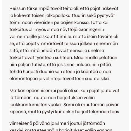
Reissun tärkeimpiä tavoitteita oli, että pojat näkevät
ja kokevat toisen jalkapallokulttuurin sekä pystyvät
toimimaan vieraiden pelaajien kanssa. Totta kai
tarkoitus oli myös antaa näyttöjä Groningenin
valmentajille ja skouttitiimille, mutta isoin tavoite oli
se, että pojat ymmärtävät reissun jälkeen enemmän
siitä, että mitä heidän tavoitteensa ja unelma
tarkoittavat työnteon suhteen. Maailmalla pelataan
niin paljon futista, että jos sinne haluaa, niin pitää
tehdä hurjasti duunia sen eteen ja kääntää omaa
elämäntapaa ja valintoja tavoitteen suuntaisiksi.
Matkan epäonnisempi puoli oli se, kun pojat joutuivat
jättämään muutaman harjoituksen väliin
loukkaantumisten vuoksi. Sami oli muutaman päivän
kipeänä, mutta pystyi kuitenkin harjoittelemaan taas
viimeisenä päivänä ja Elmeri joutui jättämään
keskiviikosta eteenpäin harjoitukset väliin vanhan