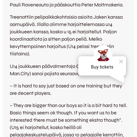
Pauli Raveneauta ja pääskouttia Peter Moltmakeria.
Treenattiin pelipaikkakohtaisia asioita Jaken kanssa
aamupäivä. Illalla olimme harjoittelemassa u14
joukkueen kanssa, koska u 15 ei harjoitellut. Paljon
koordinaatiota ja sitten paljon peliä. Melko
kevyttempoinen harjoitus (U14 pelasi treenipelin
tiistaina).
U14 joukkueen päävalmentaja
Gerard Wiekens
(ex-
Man.City) sanoi pojista seuraavaa:
– It is hard to say just based on one training but they
are decent players.
– They are bigger than our boys so it is a bit hard to tell.
Basic things seem ok though. If you want us to be
interested there must be something ekstra though”.
(U15 ei harjoitellut, koska heillä oli
pelaajakeskustelupäivä, jossa 10 pelaajalle kerrottiin,