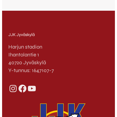
JJK Jyväskylä
Harjun stadion
Ihantolantie 1
40720 Jyväskylä
Y-tunnus: 1647107-7
Instagram
Facebook
YouTube