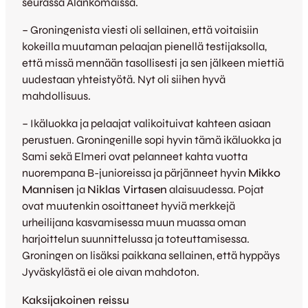
seurassa Alankomaissa.
– Groningenista viesti oli sellainen, että voitaisiin
kokeilla muutaman pelaajan pienellä testijaksolla,
että missä mennään tasollisesti ja sen jälkeen miettiä
uudestaan yhteistyötä. Nyt oli siihen hyvä
mahdollisuus.
– Ikäluokka ja pelaajat valikoituivat kahteen asiaan
perustuen. Groningenille sopi hyvin tämä ikäluokka ja
Sami sekä Elmeri ovat pelanneet kahta vuotta
nuorempana B-junioreissa ja pärjänneet hyvin
Mikko
Mannisen
ja
Niklas Virtasen
alaisuudessa. Pojat
ovat muutenkin osoittaneet hyviä merkkejä
urheilijana kasvamisessa muun muassa oman
harjoittelun suunnittelussa ja toteuttamisessa.
Groningen on lisäksi paikkana sellainen, että hyppäys
Jyväskylästä ei ole aivan mahdoton.
Kaksijakoinen reissu