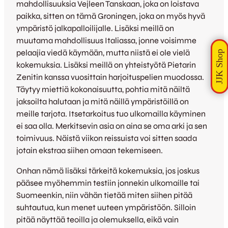
mahdollisuuksia Vejleen Tanskaan, joka on loistava
paikka, sitten on tämä Groningen, joka on myös hyvä
ympäristö jalkapalloilijalle. Lisäksi meillä on
muutama mahdollisuus Italiassa, jonne voisimme
pelaajia viedä käymään, mutta niistä ei ole vielä
kokemuksia. Lisäksi meillä on yhteistyötä Pietarin
Zenitin kanssa vuosittain harjoituspelien muodossa.
Täytyy miettiä kokonaisuutta, pohtia mitä näiltä
jaksoilta halutaan ja mitä näillä ympäristöillä on
meille tarjota. Itsetarkoitus tuo ulkomailla käyminen
ei saa olla. Merkitsevin asia on aina se oma arki ja sen
toimivuus. Näistä viikon reissuista voi sitten saada
jotain ekstraa siihen omaan tekemiseen.
Onhan nämä lisäksi tärkeitä kokemuksia, jos joskus
pääsee myöhemmin testiin jonnekin ulkomaille tai
Suomeenkin, niin vähän tietää miten siihen pitää
suhtautua, kun menet uuteen ympäristöön. Silloin
pitää näyttää teoilla ja olemuksella, eikä vain