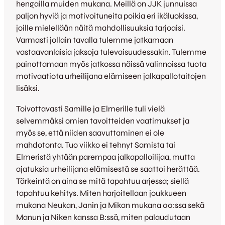
hengailla muiden mukana. Meillä on JJK junnuissa
paljon hyviä ja motivoituneita poikia eri ikäluokissa,
joille mielellään näitä mahdollisuuksia tarjoaisi.
Varmasti jollain tavalla tulemme jatkamaan
vastaavanlaisia jaksoja tulevaisuudessakin. Tulemme
painottamaan myös jatkossa näissä valinnoissa tuota
motivaatiota urheilijana elämiseen jalkapallotaitojen
lisäksi.
Toivottavasti Samille ja Elmerille tuli vielä
selvemmäksi omien tavoitteiden vaatimukset ja
myös se, että niiden saavuttaminen ei ole
mahdotonta. Tuo viikko ei tehnyt Samista tai
Elmeristä yhtään parempaa jalkapalloilijaa, mutta
ajatuksia urheilijana elämisestä se saattoi herättää.
Tärkeintä on aina se mitä tapahtuu arjessa; siellä
tapahtuu kehitys. Miten harjoitellaan joukkueen
mukana Neukan, Janin ja Mikan mukana 00:ssa sekä
Manun ja Niken kanssa B:ssä, miten palaudutaan