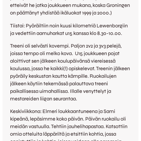
etteivät he jatka joukkueen mukana, koska Groningen
on päättänyt yhdistää ikäluokat 1999 ja 2000.)
Tiistai: Pyöräiltiin noin kuusi kilometriä Lewenborgiin
ja vedettiin aamuharkat u15 kanssa klo 8.30-10.00.
Treeni oli selvästi kovempi. Paljon 2v2 ja 3v3 pelejä,
joissa tempo oli melko kova. U15 joukkueen pojat
aloittivat sen jälkeen koulupäivänsä viereisessä
koulussa, jossa he kaikki(!) opiskelevat. Treenin jälkeen
pyöräily keskustan kautta kämpille. Ruokailujen
jälkeen käytiin tekemässä palauttava treeni
paikallisessa uimahallissa. Illalle venyttelyt ja
mestareiden liigan seurantaa.
Keskiviikkona: Elmeri loukkaantuneena ja Sami
kipeänä, lepäsimme koko päivän. Päivän ruokailu oli
meidän vastuulla. Tehtiin jauhelihapastaa. Katsottiin
omia otteluita läppäriltä ja etsittiin kohtia, jossa