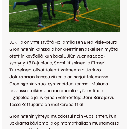
JJK:lla on yhteistyötä Hollantilaisen Eredivisie-seura
Groningenin kanssa ja konkreettinen askel sen myötä
otettiin keväällä, kun kaksi JJK:n vuonna 2000-
syntynyttä B-junioria,
Sami Nissinen
ja
Elmeri
Turpeinen
, olivat talenttivalmentaja
Jarkko
Jokirannan
kanssa viikon ajan harjoittelemassa
Groningenin 2000-syntyneiden kanssa. Mukana
reissussa poikien sparraajana oli myös entinen
liigapelaaja ja nykyinen valmentaja
Jani Sarajärvi
.
Tässä Kettupaitojen matkaraporttia!
Groningenin yhteys muodostui noin vuosi sitten, kun
Jokiranta kävi omalla opintomatkallaan muutamassa