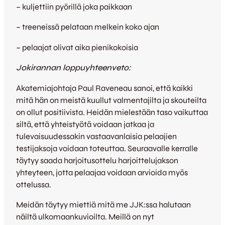
– kuljettiin pyörillä joka paikkaan
– treeneissä pelataan melkein koko ajan
– pelaajat olivat aika pienikokoisia
Jokirannan loppuyhteenveto:
Akatemiajohtaja Paul Raveneau sanoi, että kaikki
mitä hän on meistä kuullut valmentajilta ja skouteilta
on ollut positiivista. Heidän mielestään taso vaikuttaa
siltä, että yhteistyötä voidaan jatkaa ja
tulevaisuudessakin vastaavanlaisia pelaajien
testijaksoja voidaan toteuttaa. Seuraavalle kerralle
täytyy saada harjoitusottelu harjoittelujakson
yhteyteen, jotta pelaajaa voidaan arvioida myös
ottelussa.
Meidän täytyy miettiä mitä me JJK:ssa halutaan
näiltä ulkomaankuvioilta. Meillä on nyt