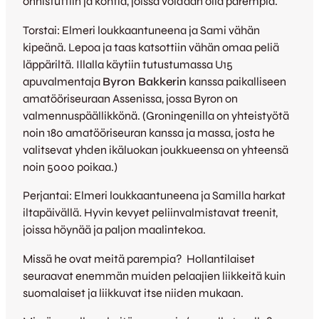
onnistuttiin ja kohtia, joissa voidaan olla parempia.
Torstai: Elmeri loukkaantuneena ja Sami vähän
kipeänä. Lepoa ja taas katsottiin vähän omaa peliä
läppäriltä. Illalla käytiin tutustumassa U15
apuvalmentaja
Byron Bakkerin
kanssa paikalliseen
amatööriseuraan Assenissa, jossa Byron on
valmennuspäällikkönä. (Groningenilla on yhteistyötä
noin 180 amatööriseuran kanssa ja massa, josta he
valitsevat yhden ikäluokan joukkueensa on yhteensä
noin 5000 poikaa.)
Perjantai: Elmeri loukkaantuneena ja Samilla harkat
iltapäivällä. Hyvin kevyet peliinvalmistavat treenit,
joissa höynää ja paljon maalintekoa.
Missä he ovat meitä parempia? Hollantilaiset
seuraavat enemmän muiden pelaajien liikkeitä kuin
suomalaiset ja liikkuvat itse niiden mukaan.