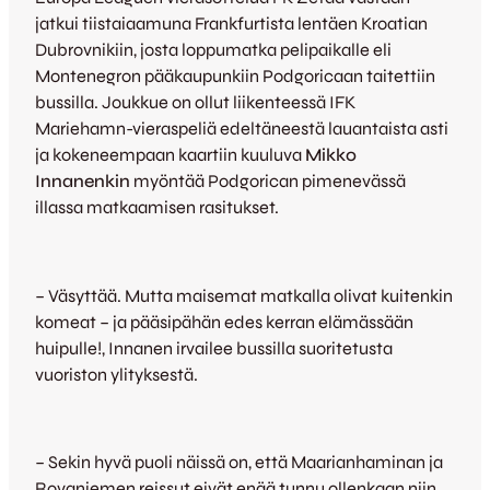
jatkui tiistaiaamuna Frankfurtista lentäen Kroatian
Dubrovnikiin, josta loppumatka pelipaikalle eli
Montenegron pääkaupunkiin Podgoricaan taitettiin
bussilla. Joukkue on ollut liikenteessä IFK
Mariehamn-vieraspeliä edeltäneestä lauantaista asti
ja kokeneempaan kaartiin kuuluva
Mikko
Innanenkin
myöntää Podgorican pimenevässä
illassa matkaamisen rasitukset.
– Väsyttää. Mutta maisemat matkalla olivat kuitenkin
komeat – ja pääsipähän edes kerran elämässään
huipulle!, Innanen irvailee bussilla suoritetusta
vuoriston ylityksestä.
– Sekin hyvä puoli näissä on, että Maarianhaminan ja
Rovaniemen reissut eivät enää tunnu ollenkaan niin