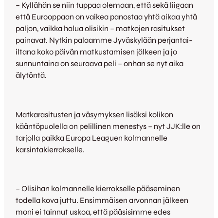
– Kyllähän se niin tuppaa olemaan, että sekä liigaan
että Eurooppaan on vaikea panostaa yhtä aikaa yhtä
paljon, vaikka halua olisikin – matkojen rasitukset
painavat. Nytkin palaamme Jyväskylään perjantai-
iltana koko päivän matkustamisen jälkeen ja jo
sunnuntaina on seuraava peli – onhan se nyt aika
älytöntä.
Matkarasitusten ja väsymyksen lisäksi kolikon
kääntöpuolella on pelillinen menestys – nyt JJK:lle on
tarjolla paikka Europa Leaguen kolmannelle
karsintakierrokselle.
– Olisihan kolmannelle kierrokselle pääseminen
todella kova juttu. Ensimmäisen arvonnan jälkeen
moni ei tainnut uskoa, että pääsisimme edes