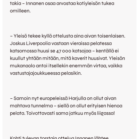
takia – Innanen osaa arvostaa kotiyleisön tukea
omilleen.
– Yleisö tekee kyllä ottelusta aina aivan toisenlaisen.
Joskus Liverpoolia vastaan vieraissa pelatessa
katsomossa huusi se 47 000 katsojaa – kentällä ei
kuullut yhtään mitään, mitä kaverit huusivat. Yleisön
mukanaolo antoi itsellekin enemmän virtaa, vaikka
vastustajajoukkueessa pelasikin.
– Samoin nyt europeleissä Harjulla on ollut aivan
mahtava tunnelma – siellä on ollut erityisen hienoa
pelata. Toivottavasti sama jatkuu myös liigassa!
Kohti tulevan torstain ottelua Innanen lähtee