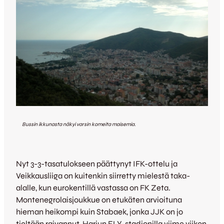
Bussin ikkunasta näkyi varsin komeita maisemia.
Nyt 3-3-tasatulokseen päättynyt IFK-ottelu ja
Veikkausliiga on kuitenkin siirretty mielestä taka-
alalle, kun eurokentillä vastassa on FK Zeta.
Montenegrolaisjoukkue on etukäten arvioituna
hieman heikompi kuin Stabaek, jonka JJK on jo
tieltään raivannut. Harjun ELY-stadionilla viime viikon