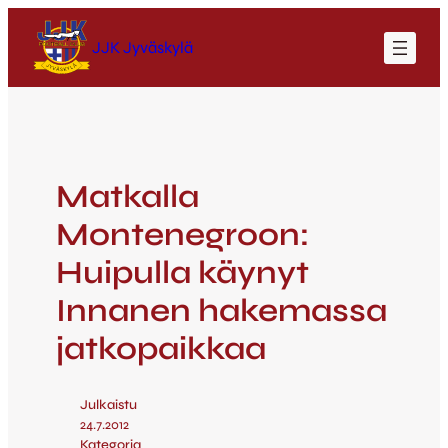
JJK Jyväskylä
Matkalla
Montenegroon:
Huipulla käynyt
Innanen hakemassa
jatkopaikkaa
Julkaistu
24.7.2012
Kategoria