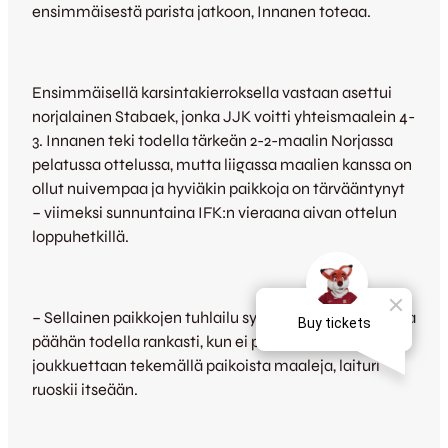
ensimmäisestä parista jatkoon, Innanen toteaa.
Ensimmäisellä karsintakierroksella vastaan asettui
norjalainen Stabaek, jonka JJK voitti yhteismaalein 4-
3. Innanen teki todella tärkeän 2-2-maalin Norjassa
pelatussa ottelussa, mutta liigassa maalien kanssa on
ollut nuivempaa ja hyviäkin paikkoja on tärvääntynyt
– viimeksi sunnuntaina IFK:n vieraana aivan ottelun
loppuhetkillä.
– Sellainen paikkojen tuhlailu syö todella paljon. Ottaa
päähän todella rankasti, kun ei pysty auttamaan
joukkuettaan tekemällä paikoista maaleja, laituri
ruoskii itseään.