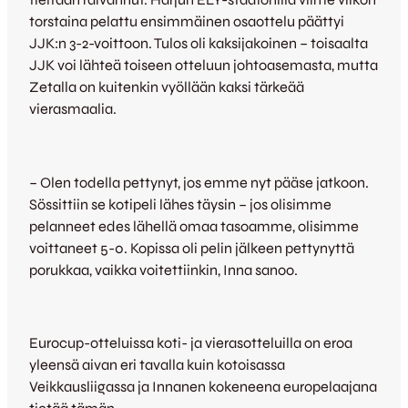
torstaina pelattu ensimmäinen osaottelu päättyi
JJK:n 3-2-voittoon. Tulos oli kaksijakoinen – toisaalta
JJK voi lähteä toiseen otteluun johtoasemasta, mutta
Zetalla on kuitenkin vyöllään kaksi tärkeää
vierasmaalia.
– Olen todella pettynyt, jos emme nyt pääse jatkoon.
Sössittiin se kotipeli lähes täysin – jos olisimme
pelanneet edes lähellä omaa tasoamme, olisimme
voittaneet 5-0. Kopissa oli pelin jälkeen pettynyttä
porukkaa, vaikka voitettiinkin, Inna sanoo.
Eurocup-otteluissa koti- ja vierasotteluilla on eroa
yleensä aivan eri tavalla kuin kotoisassa
Veikkausliigassa ja Innanen kokeneena europelaajana