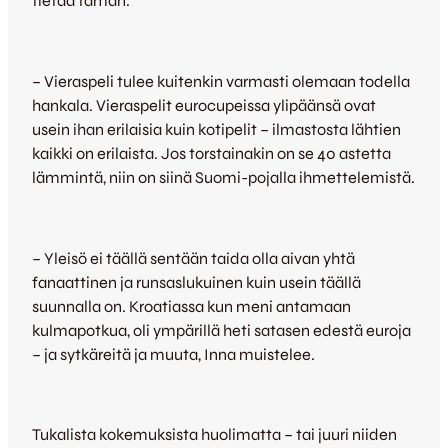
tietää tämän.
– Vieraspeli tulee kuitenkin varmasti olemaan todella
hankala. Vieraspelit eurocupeissa ylipäänsä ovat
usein ihan erilaisia kuin kotipelit – ilmastosta lähtien
kaikki on erilaista. Jos torstainakin on se 40 astetta
lämmintä, niin on siinä Suomi-pojalla ihmettelemistä.
– Yleisö ei täällä sentään taida olla aivan yhtä
fanaattinen ja runsaslukuinen kuin usein täällä
suunnalla on. Kroatiassa kun meni antamaan
kulmapotkua, oli ympärillä heti satasen edestä euroja
– ja sytkäreitä ja muuta, Inna muistelee.
Tukalista kokemuksista huolimatta – tai juuri niiden