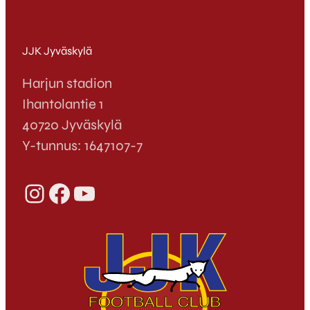
JJK Jyväskylä
Harjun stadion
Ihantolantie 1
40720 Jyväskylä
Y-tunnus: 1647107-7
Instagram
Facebook
YouTube