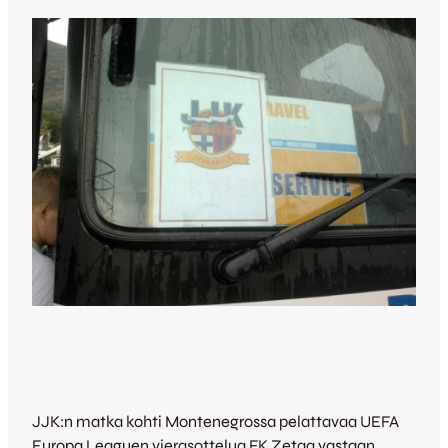
JJK:n matka kohti Montenegrossa pelattavaa UEFA
Europa Leaguen vierasottelua FK Zetaa vastaan