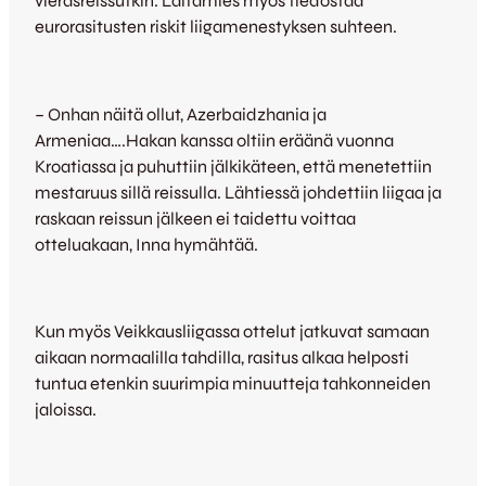
vierasreissutkin. Laitamies myös tiedostaa
eurorasitusten riskit liigamenestyksen suhteen.
– Onhan näitä ollut, Azerbaidzhania ja
Armeniaa….Hakan kanssa oltiin eräänä vuonna
Kroatiassa ja puhuttiin jälkikäteen, että menetettiin
mestaruus sillä reissulla. Lähtiessä johdettiin liigaa ja
raskaan reissun jälkeen ei taidettu voittaa
otteluakaan, Inna hymähtää.
Kun myös Veikkausliigassa ottelut jatkuvat samaan
aikaan normaalilla tahdilla, rasitus alkaa helposti
tuntua etenkin suurimpia minuutteja tahkonneiden
jaloissa.