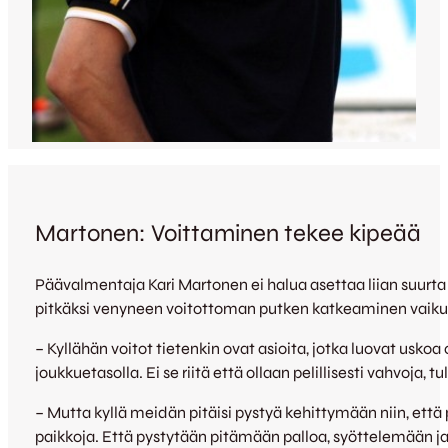
Martonen: Voittaminen tekee kipeää
Päävalmentaja Kari Martonen ei halua asettaa liian suurt
pitkäksi venyneen voitottoman putken katkeaminen vaiku
– Kyllähän voitot tietenkin ovat asioita, jotka luovat usko
joukkuetasolla. Ei se riitä että ollaan pelillisesti vahvoja, tu
– Mutta kyllä meidän pitäisi pystyä kehittymään niin, että 
paikkoja. Että pystytään pitämään palloa, syöttelemään ja k