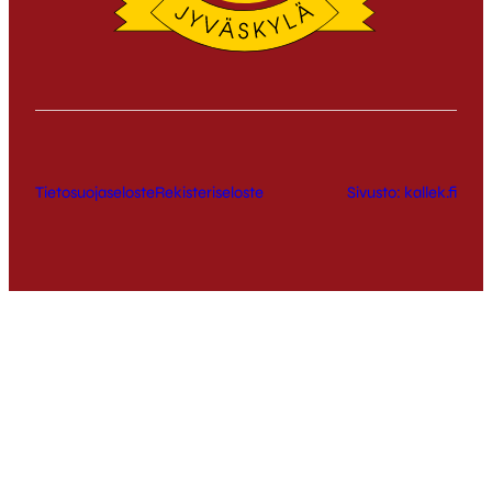
Tietosuojaseloste
Rekisteriseloste
Sivusto: kallek.fi