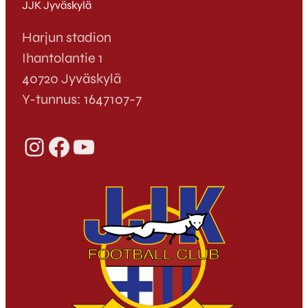
JJK Jyväskylä
Harjun stadion
Ihantolantie 1
40720 Jyväskylä
Y-tunnus: 1647107-7
Instagram
Facebook
YouTube