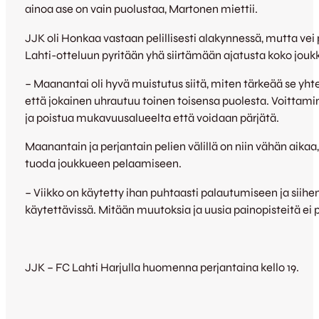
ainoa ase on vain puolustaa, Martonen miettii.
JJK oli Honkaa vastaan pelillisesti alakynnessä, mutta vei 
Lahti-otteluun pyritään yhä siirtämään ajatusta koko joukk
– Maanantai oli hyvä muistutus siitä, miten tärkeää se yht
että jokainen uhrautuu toinen toisensa puolesta. Voittami
ja poistua mukavuusalueelta että voidaan pärjätä.
Maanantain ja perjantain pelien välillä on niin vähän aikaa
tuoda joukkueen pelaamiseen.
– Viikko on käytetty ihan puhtaasti palautumiseen ja siihen,
käytettävissä. Mitään muutoksia ja uusia painopisteitä ei
JJK – FC Lahti Harjulla huomenna perjantaina kello 19.