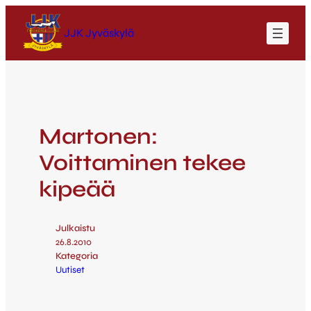
JJK Jyväskylä
Martonen:
Voittaminen tekee
kipeää
Julkaistu
26.8.2010
Kategoria
Uutiset