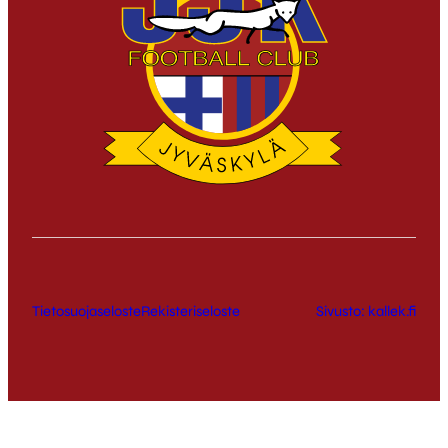
Tietosuojaseloste
Rekisteriseloste
Sivusto: kallek.fi