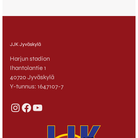
JJK Jyväskylä
Harjun stadion
Ihantolantie 1
40720 Jyväskylä
Y-tunnus: 1647107-7
Instagram
Facebook
YouTube