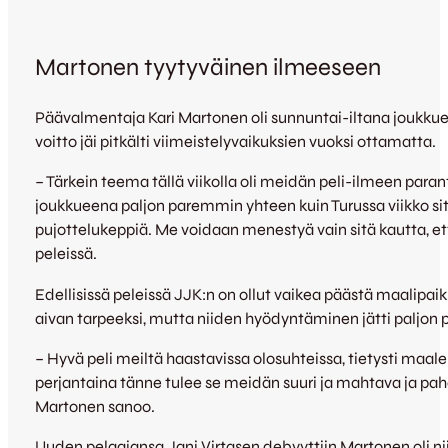
Martonen tyytyväinen ilmeeseen
Päävalmentaja Kari Martonen oli sunnuntai-iltana joukkueen
voitto jäi pitkälti viimeistelyvaikuksien vuoksi ottamatta.
– Tärkein teema tällä viikolla oli meidän peli-ilmeen paran
joukkueena paljon paremmin yhteen kuin Turussa viikko sitten
pujottelukeppiä. Me voidaan menestyä vain sitä kautta, että
peleissä.
Edellisissä peleissä JJK:n on ollut vaikea päästä maalipai
aivan tarpeeksi, mutta niiden hyödyntäminen jätti paljon
– Hyvä peli meiltä haastavissa olosuhteissa, tietysti maal
perjantaina tänne tulee se meidän suuri ja mahtava ja paha
Martonen sanoo.
Uuden pelaajansa Jani Virtasen debyyttiin Martonen oli ni