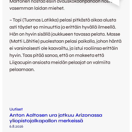
Martonen nostaa esiin avauskokoonpanoon nostetut
vasemman laidan miehet.
– Topi (Tuomas Latikka) pelasi pitkästä aikaa alusta
asti täydet 90 minuuttia ja erittäin hyvällä ilmeellä.
Hän on hyvin sisällä joukkueen tavassa pelata. Masse
(Matti Lähitie) puolestaan pelasi paikalla, johon häntä
ei varsinaisesti ole kaavailtu, ja istui rooliinsa erittäin
hyvin. Taas pitää sanoa, että on makeeta että
Liigacupin ansiosta meidän pelaajat on valmiita
pelaamaan.
Uutiset
Anton Aaltosen ura jatkuu Arizonassa
yliopistojalkapallon merkeissä
6.8.2026