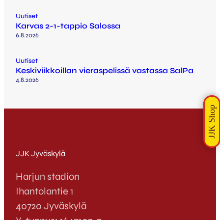
Uutiset
Karvas 2-1-tappio Salossa
6.8.2026
Uutiset
Keskiviikkoillan vieraspelissä vastassa SalPa
4.8.2026
JJK Jyväskylä
Harjun stadion
Ihantolantie 1
40720 Jyväskylä