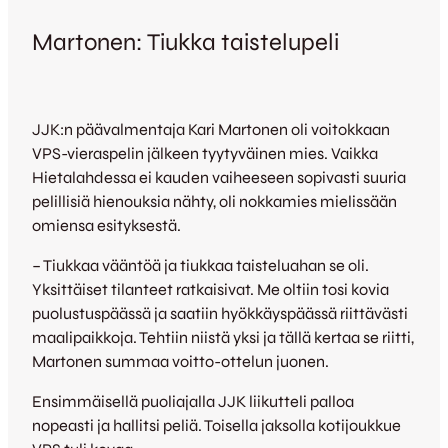
Martonen: Tiukka taistelupeli
JJK:n päävalmentaja Kari Martonen oli voitokkaan
VPS-vieraspelin jälkeen tyytyväinen mies. Vaikka
Hietalahdessa ei kauden vaiheeseen sopivasti suuria
pelillisiä hienouksia nähty, oli nokkamies mielissään
omiensa esityksestä.
– Tiukkaa vääntöä ja tiukkaa taisteluahan se oli.
Yksittäiset tilanteet ratkaisivat. Me oltiin tosi kovia
puolustuspäässä ja saatiin hyökkäyspäässä riittävästi
maalipaikkoja. Tehtiin niistä yksi ja tällä kertaa se riitti,
Martonen summaa voitto-ottelun juonen.
Ensimmäisellä puoliajalla JJK liikutteli palloa
nopeasti ja hallitsi peliä. Toisella jaksolla kotijoukkue