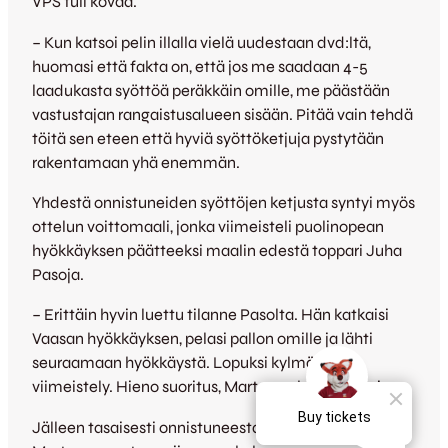
VPS tuli kovaa.
– Kun katsoi pelin illalla vielä uudestaan dvd:ltä,
huomasi että fakta on, että jos me saadaan 4-5
laadukasta syöttöä peräkkäin omille, me päästään
vastustajan rangaistusalueen sisään. Pitää vain tehdä
töitä sen eteen että hyviä syöttöketjuja pystytään
rakentamaan yhä enemmän.
Yhdestä onnistuneiden syöttöjen ketjusta syntyi myös
ottelun voittomaali, jonka viimeisteli puolinopean
hyökkäyksen päätteeksi maalin edestä toppari Juha
Pasoja.
– Erittäin hyvin luettu tilanne Pasolta. Hän katkaisi
Vaasan hyökkäyksen, pelasi pallon omille ja lähti
seuraamaan hyökkäystä. Lopuksi kylmäpäinen
viimeistely. Hieno suoritus, Martonen kommentoi.
Jälleen tasaisesti onnistuneesta joukkueesta