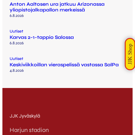
Anton Aaltosen ura jatkuu Arizonassa
yliopistojalkapallon merkeissä
6.8.2026
Uutiset
Karvas 2-1-tappio Salossa
6.8.2026
Uutiset
Keskiviikkoillan vieraspelissä vastassa SalPa
4.8.2026
JJK Jyväskylä
Harjun stadion