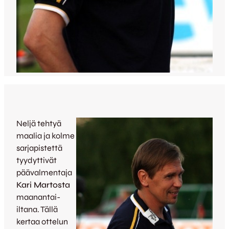
Neljä tehtyä
maalia ja kolme
sarjapistettä
tyydyttivät
päävalmentaja
Kari Martosta
maanantai-
iltana. Tällä
kertaa ottelun