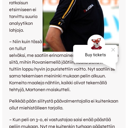
ratkaisun
etsimiseen ei
tarvittu suuria
analyytikon
lahjoja.
– Niin kuin tässä
on tullut
selväksi, me saatiin erinomainen alku peliin. Jatkettiin
siitä, mihin Rovaniemellä jäätiin, koska siellä me
tultiin loppu hyvin ja puristettiin voitto. Nyt saatiin se
sama tekemisen meininki mukaan pelin alkuun.
Komeita maaleja nähtiin, kaikki olivat tekemällä
tehtyjä, Martonen maiskutteli.
Pelkkää pään silitystä päävalmentajalla ei kuitenkaan
ollut miehistölleen tarjolla.
– Kun peli on 3-0, ei vastustajaa saisi enää päästää
peliin mukaan. Nyt me kuitenkin turhaan päästettiin