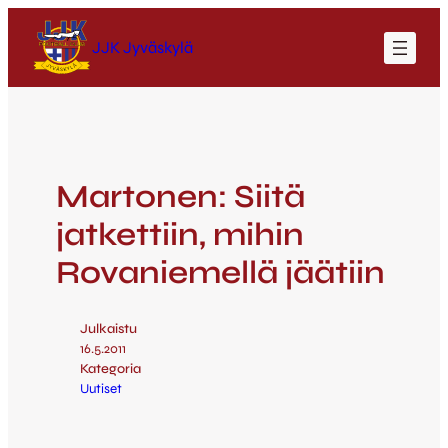
JJK Jyväskylä
Martonen: Siitä
jatkettiin, mihin
Rovaniemellä jäätiin
Julkaistu
16.5.2011
Kategoria
Uutiset