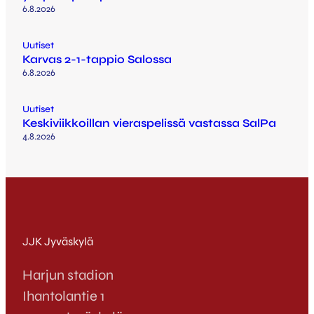
6.8.2026
Uutiset
Karvas 2-1-tappio Salossa
6.8.2026
Uutiset
Keskiviikkoillan vieraspelissä vastassa SalPa
4.8.2026
JJK Jyväskylä
Harjun stadion
Ihantolantie 1