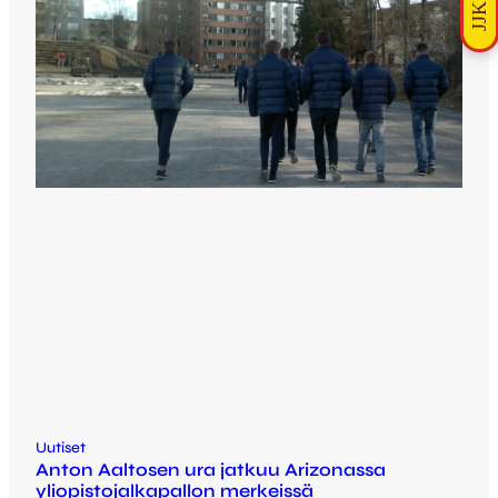
Uutiset
Anton Aaltosen ura jatkuu Arizonassa
yliopistojalkapallon merkeissä