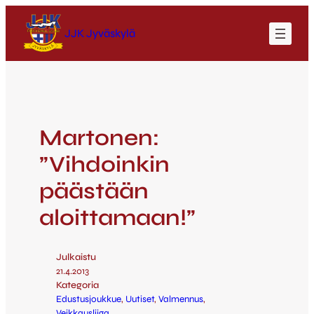
JJK Jyväskylä
Martonen:
”Vihdoinkin
päästään
aloittamaan!”
Julkaistu
21.4.2013
Kategoria
Edustusjoukkue
, 
Uutiset
, 
Valmennus
, 
Veikkausliiga