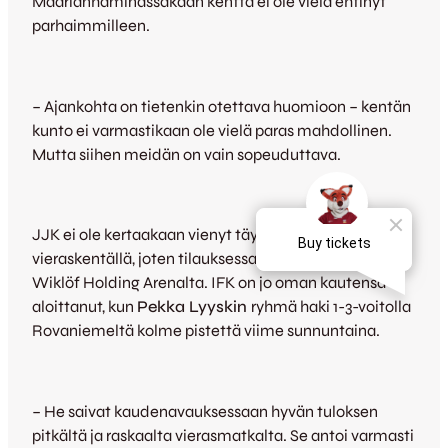
Maarianhaminassakaan kenttä ei ole vielä ehtinyt
parhaimmilleen.
– Ajankohta on tietenkin otettava huomioon – kentän
kunto ei varmastikaan ole vielä paras mahdollinen.
Mutta siihen meidän on vain sopeuduttava.
JJK ei ole kertaakaan vienyt täysiä pisteitä IFK:lta
vieraskentällä, joten tilauksessa on nyt avausvoitto
Wiklöf Holding Arenalta. IFK on jo oman kautensa
aloittanut, kun
Pekka Lyyskin
ryhmä haki 1-3-voitolla
Rovaniemeltä kolme pistettä viime sunnuntaina.
– He saivat kaudenavauksessaan hyvän tuloksen
pitkältä ja raskaalta vierasmatkalta. Se antoi varmasti