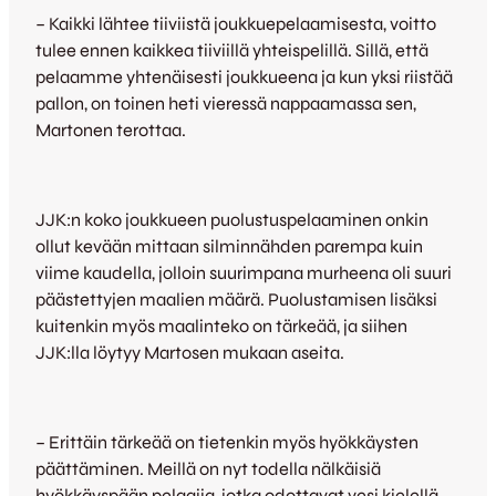
– Kaikki lähtee tiiviistä joukkuepelaamisesta, voitto
tulee ennen kaikkea tiiviillä yhteispelillä. Sillä, että
pelaamme yhtenäisesti joukkueena ja kun yksi riistää
pallon, on toinen heti vieressä nappaamassa sen,
Martonen terottaa.
JJK:n koko joukkueen puolustuspelaaminen onkin
ollut kevään mittaan silminnähden parempa kuin
viime kaudella, jolloin suurimpana murheena oli suuri
päästettyjen maalien määrä. Puolustamisen lisäksi
kuitenkin myös maalinteko on tärkeää, ja siihen
JJK:lla löytyy Martosen mukaan aseita.
– Erittäin tärkeää on tietenkin myös hyökkäysten
päättäminen. Meillä on nyt todella nälkäisiä
hyökkäyspään pelaajia, jotka odottavat vesi kielellä