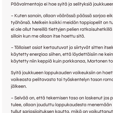
Päävalmentaja ei hae syitä ja selityksiä joukkue
– Kuten sanoin, ollaan väärässä päässä sarjaa eikä
työhönsä. Melkein kaikki meidän tappiopelit on tu
ei ole ollut hereillä tiettyjen pelien ratkaisuhetkil
silloin kun me ollaan itse haettu sitä.
– Tällaiset asiat kertautuvat ja siirtyvät sitten it
käytetty energiaa siihen, että löydettäisiin ne kein
käytetty niin keppiä kuin porkkanaa, Martonen to
Syitä joukkueen loppukauden vaikeuksiin on haet
vaikeasta pelitavasta tai työskentelyn tason ro
jälkeen.
– Selvää on, että tekemisen taso on laskenut jos p
tulee, ollaan jouduttu loppukaudesta menemään lii
tullut sarjasijoituksen kautta, mikä on vaikuttanu