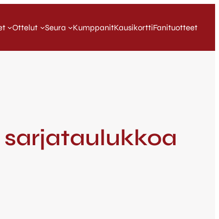
et
Ottelut
Seura
Kumppanit
Kausikortti
Fanituotteet
 sarjataulukkoa