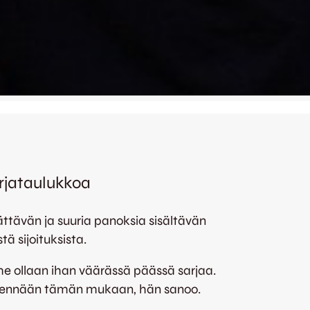
rjataulukkoa
tävän ja suuria panoksia sisältävän
ä sijoituksista.
me ollaan ihan väärässä päässä sarjaa.
 mennään tämän mukaan, hän sanoo.