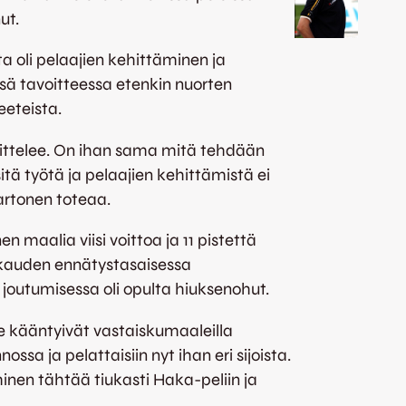
ut.
a oli pelaajien kehittäminen ja
ä tavoitteessa etenkin nuorten
eeteista.
rittelee. On ihan sama mitä tehdään
n sitä työtä ja pelaajien kehittämistä ei
rtonen toteaa.
n maalia viisi voittoa ja 11 pistettä
kauden ennätystasaisessa
 joutumisessa oli opulta hiuksenohut.
Ne kääntyivät vastaiskumaaleilla
ossa ja pelattaisiin nyt ihan eri sijoista.
minen tähtää tiukasti Haka-peliin ja