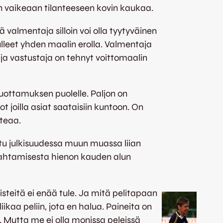
en vaikeaan tilanteeseen kovin kaukaa.
 valmentaja silloin voi olla tyytyväinen
lleet yhden maalin erolla. Valmentaja
lä ja vastustaja on tehnyt voittomaalin
seluottamuksen puolelle. Paljon on
ot joilla asiat saataisiin kuntoon. On
teaa.
tu julkisuudessa muun muassa liian
mahtamisesta hienon kauden alun
isteitä ei enää tule. Ja mitä pelitapaan
kaa peliin, jota en halua. Paineita on
t. Mutta me ei olla monissa peleissä