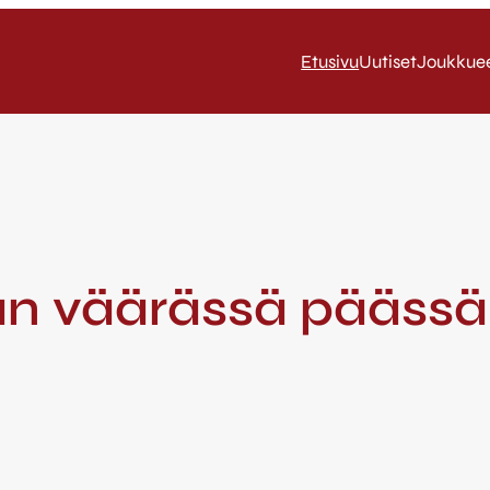
Etusivu
Uutiset
Joukkue
an väärässä päässä