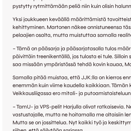
pystytty rytmittämään peliä niin kuin olisin halunn
Yksi joukkueen keväällä määrittämistä tavoitteist
kehittyminen. Martonen näkee onnistuneensa täss
pelaajien osalta, mutta muistuttaa samalla realit
– Tämä on pääsarja ja pääsarjatasolla tulos mää
päivittäin treenikentällä, jos tulosta ei tule. Silloi
saa missään ympäristössä tehdä kovin kauaa, Ma
Samalla pitää muistaa, että JJK:lla on kierros enne
enemmän kuin viime kaudella kaikkiaan. Tämän 
Veikkausliigassa ero mitali- ja putoamistaisteluun
– TamU- ja VPS-pelit Harjulla olivat ratkaisevia. 
vastustajalle, mutta ne hoitamalla me oltaisiin lenn
Mutta se on jossittelua. Nyt kaikki työ ja keskitty
siihen, että säilytään sarjassa.