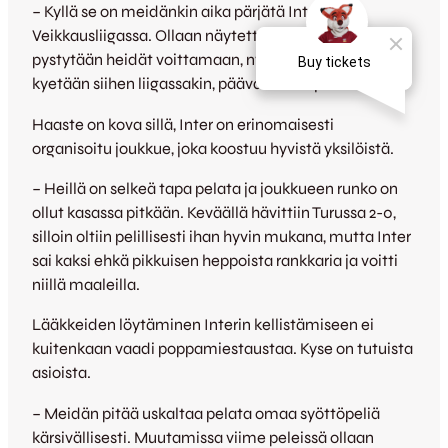
– Kyllä se on meidänkin aika pärjätä Interille
Veikkausliigassa. Ollaan näytetty Liigacupissa, että
pystytään heidät voittamaan, nyt pitää osoittaa että
kyetään siihen liigassakin, päävalmentaja sanoo.
Haaste on kova sillä, Inter on erinomaisesti
organisoitu joukkue, joka koostuu hyvistä yksilöistä.
– Heillä on selkeä tapa pelata ja joukkueen runko on
ollut kasassa pitkään. Keväällä hävittiin Turussa 2-0,
silloin oltiin pelillisesti ihan hyvin mukana, mutta Inter
sai kaksi ehkä pikkuisen heppoista rankkaria ja voitti
niillä maaleilla.
Lääkkeiden löytäminen Interin kellistämiseen ei
kuitenkaan vaadi poppamiestaustaa. Kyse on tutuista
asioista.
– Meidän pitää uskaltaa pelata omaa syöttöpeliä
kärsivällisesti. Muutamissa viime peleissä ollaan