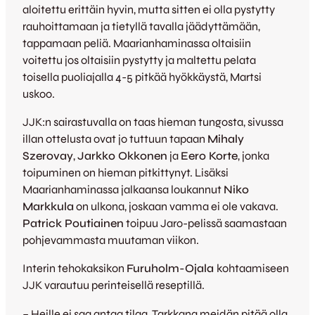
aloitettu erittäin hyvin, mutta sitten ei olla pystytty
rauhoittamaan ja tietyllä tavalla jäädyttämään,
tappamaan peliä. Maarianhaminassa oltaisiin
voitettu jos oltaisiin pystytty ja maltettu pelata
toisella puoliajalla 4-5 pitkää hyökkäystä, Martsi
uskoo.
JJK:n sairastuvalla on taas hieman tungosta, sivussa
illan ottelusta ovat jo tuttuun tapaan
Mihaly
Szerovay
,
Jarkko Okkonen
ja
Eero Korte
, jonka
toipuminen on hieman pitkittynyt. Lisäksi
Maarianhaminassa jalkaansa loukannut
Niko
Markkula
on ulkona, joskaan vamma ei ole vakava.
Patrick Poutiainen
toipuu Jaro-pelissä saamastaan
pohjevammasta muutaman viikon.
Interin tehokaksikon
Furuholm-Ojala
kohtaamiseen
JJK varautuu perinteisellä reseptillä.
– Heille ei saa antaa tilaa. Tarkkana meidän pitää olla,