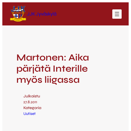
JJK Jyväskylä
Martonen: Aika
pärjätä Interille
myös liigassa
Julkaistu
27.8.2011
Kategoria
Uutiset