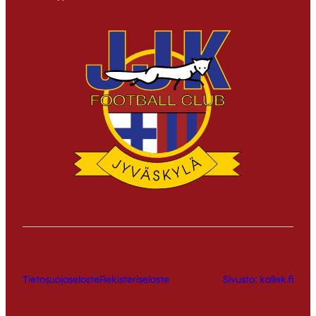
Tietosuojaseloste
Rekisteriseloste
Sivusto: kallek.fi