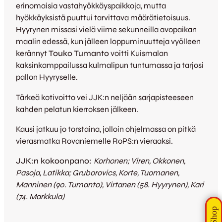
erinomaisia vastahyökkäyspaikkoja, mutta
hyökkäyksistä puuttui tarvittava määrätietoisuus.
Hyyrynen missasi vielä viime sekunneilla avopaikan
maalin edessä, kun jälleen loppuminuutteja vyölleen
kerännyt
Touko Tumanto
voitti Kuismalan
kaksinkamppailussa kulmalipun tuntumassa ja tarjosi
pallon Hyyryselle.
Tärkeä kotivoitto vei JJK:n neljään sarjapisteeseen
kahden pelatun kierroksen jälkeen.
Kausi jatkuu jo torstaina, jolloin ohjelmassa on pitkä
vierasmatka Rovaniemelle RoPS:n vieraaksi.
JJK:n kokoonpano:
Korhonen; Viren, Okkonen,
Pasoja, Latikka; Gruborovics, Korte, Tuomanen,
Manninen (90. Tumanto), Virtanen (58. Hyyrynen), Kari
(74. Markkula)