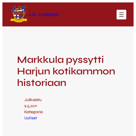
JJK Jyväskylä
Markkula pyssytti
Harjun kotikammon
historiaan
Julkaistu
9.5.2011
Kategoria
Uutiset