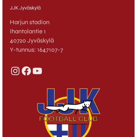
JJK Jyväskylä
Harjun stadion
Ihantolantie 1
40720 Jyväskylä
Y-tunnus: 1647107-7
Instagram
Facebook
YouTube