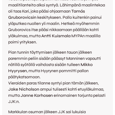
maalitilanteita alkoi syntyä. Lähimpänä maalintekoa
oli taas Kari, joka pääsi ohjaamaan
Tamás
Gruborovicsin
keskitykseen. Pallo kuitenkin painui
yläputkea nuollen yli maalin. Hetkeä myöhemmin
Gruborovics itse pääsi nikkaamaan päällään kohti
yläkulmaa, mutta
Antti Kuismala
MYPAn maalilla
poimi yrityksen.
Pian tunnin täyttymisen jälkeen tauon jälkeen
paremmin peliin sisään päässyt Manninen vapautti
nätillä syötöllä vaihdosta sisään tulleen
Mikko
Hyyrysen
, mutta Hyyrynen pommitti pallon
päätykatsomoon.
Vieraiden paras tilanne syntyi pian tämän jälkeen,
Jake Nicholson
ampui tulisesti kohti etuyläkulmaa,
mutta
Janne Korhosen
erinomainen torjunta pelasti
JJK:n.
Markkulan osuman jälkeen JJK sai lukuisia