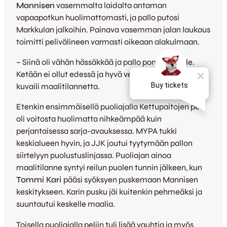
Mannisen
vasemmalta laidalta antaman
vapaapotkun huolimattomasti, ja pallo putosi
Markkulan jalkoihin. Painava vasemman jalan laukaus
toimitti pelivälineen varmasti oikeaan alakulmaan.
– Siinä oli vähän hässäkkää ja pallo pomppi mulle.
Ketään ei ollut edessä ja hyvä veto lähti, Markkula
kuvaili maalitilannetta.
Etenkin ensimmäisellä puoliajalla Kettupaitojen peli
oli voitosta huolimatta nihkeämpää kuin
perjantaisessa sarja-avauksessa. MYPA tukki
keskialueen hyvin, ja JJK joutui tyytymään pallon
siirtelyyn puolustuslinjassa. Puoliajan ainoa
maalitilanne syntyi reilun puolen tunnin jälkeen, kun
Tommi Kari
pääsi syöksyen puskemaan Mannisen
keskitykseen. Karin pusku jäi kuitenkin pehmeäksi ja
suuntautui keskelle maalia.
Toisella puoliajalla peliin tuli lisää vauhtia ja myös