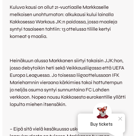
Kuluva kausi on ollut 21-vuotiaalle Markkaselle
melkoisen unohtumaton: alkukausi kului lainalla
Kakkosessa Warkaus JK:n paidassa, jossa maaleja
syntyi tasaiseen tahtiin: 13 ottelussa tilille kertyi
komeat 9 maalia.
Heinäkuun alussa Markkanen siirtyi takaisin JJK:hon,
jossa debytoikin heti sekä Veikkausliigassa että UEFA
Europa Leaguessa. Jo toisessa liigaottelussaan IFK
Mariehamnin vieraana kärkimies takoi hattutempun
ja neljäs osuma syntyi sunnuntaina FC Lahden
verkkoon. Nopea nousu Kakkosesta eurokentille yllätti
lopulta miehen itsensäkin.
– Eipä sitä vielä kesäkuussa uskonut, millainen