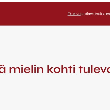
Etusivu
Uutiset
Joukkue
ä mielin kohti tule