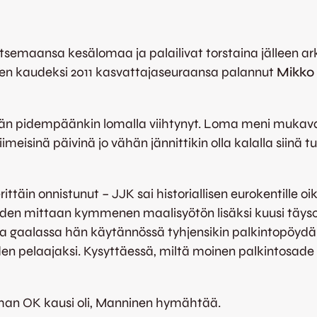
semaansa kesälomaa ja palailivat torstaina jälleen arki
keen kaudeksi 2011 kasvattajaseuraansa palannut
Mikko
sti vähän pidempäänkin lomalla viihtynyt. Loma meni muk
iimeisinä päivinä jo vähän jännittikin olla kalalla siinä 
ittäin onnistunut – JJK sai historiallisen eurokentille oi
yi kauden mittaan kymmenen maalisyötön lisäksi kuusi 
 gaalassa hän käytännössä tyhjensikin palkintopöydän o
en pelaajaksi. Kysyttäessä, miltä moinen palkintosade 
n ihan OK kausi oli, Manninen hymähtää.