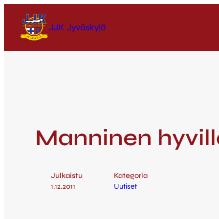
JJK Jyväskylä
Manninen hyvill
Julkaistu
Kategoria
1.12.2011
Uutiset