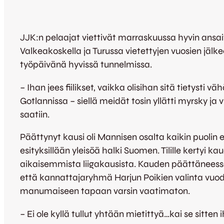
JJK:n pelaajat viettivät marraskuussa hyvin ansait
Valkeakoskella ja Turussa vietettyjen vuosien jäl
työpäivänä hyvissä tunnelmissa.
– Ihan jees fiilikset, vaikka olisihan sitä tiety
Gotlannissa – siellä meidät tosin yllätti myrsky ja v
saatiin.
Päättynyt kausi oli Mannisen osalta kaikin puolin er
esityksillään yleisöä halki Suomen. Tilille kert
aikaisemmista liigakausista. Kauden päättäneessa
että kannattajaryhmä Harjun Poikien valinta vuod
manumaiseen tapaan varsin vaatimaton.
– Ei ole kyllä tullut yhtään mietittyä…kai se sitte