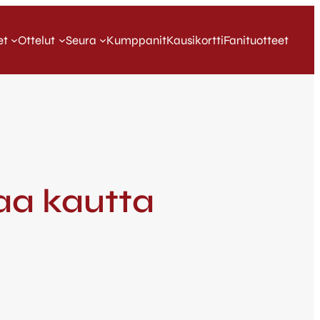
et
Ottelut
Seura
Kumppanit
Kausikortti
Fanituotteet
vaa kautta