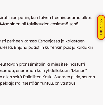
rutiinien pariin, kun talven treenirupeama alkoi.
 Manninen
oli talvikauden ensimmäisenä
avasti perheen kanssa Espanjassa ja kalastaen
tuulessa. Ehjänä päästiin kuitenkin pois ja kalaakin
keuttavan pronssimitalin ja mies itse ihastutti
täysosumaa, enemmän kuin yhdelläkään ”Manun”
llen sekä Palloliiton Keski-Suomen piirin, seuran
pelaajasta itsestään tuntuu, on vastaus