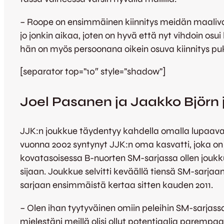
– Roope on ensimmäinen kiinnitys meidän maaliv
jo jonkin aikaa, joten on hyvä että nyt vihdoin osu
hän on myös persoonana oikein osuva kiinnitys puku
[separator top=”10″ style=”shadow”]
Joel Pasanen ja Jaakko Björn
JJK:n joukkue täydentyy kahdella omalla lupaaval
vuonna 2002 syntynyt JJK:n oma kasvatti, joka on k
kovatasoisessa B-nuorten SM-sarjassa ollen jouk
sijaan. Joukkue selvitti keväällä tiensä SM-sarja
sarjaan ensimmäistä kertaa sitten kauden 2011.
– Olen ihan tyytyväinen omiin peleihin SM-sarjassa 
mielestäni meillä olisi ollut potentiaalia parempaa