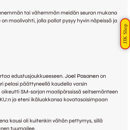
ollut enemmän tai vähemmän meidän seuran mukana
on maalivahti, jolla pallot pysyy hyvin näpeissä ja
kertaa edustusjoukkueeseen.
Joel Pasanen
on
i pelasi päättyneellä kaudella varsin
 oikeutti SM-sarjan maalipörssissä seitsemänteen
PKKU:n ja eteni ikäluokkansa kovatasoisimpaan
ena kausi oli kuitenkin vähän pettymys, sillä
sanen tuumailee.