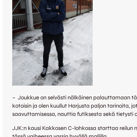
– Joukkue on selvästi nälkäinen palauttamaan tä
kotoisin ja olen kuullut Harjusta paljon tarinoita, 
saavuttamisessa, nauttia futiksesta sekä tietysti ot
JJK:n kausi Kakkosen C-lohkossa starttaa reilun 
tässä vaiheessa varsin hyvällä mallilla.