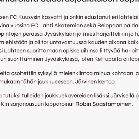
sen FC Kuusysin kasvatti ja onkin edustanut eri lahtelai
raavina vuosina FC Lahti Akatemian sekä Reippaan paidas
opintojen perässä Jyväskylään ja mies harjoittelikin jo t
ehistöön ja oli torjuntavastuussa kauden aikana kai
asi Lahteen suorittamaan opiskeluihinsa liittyvää harjo
un suorittaminen Jyväskylässä, joten Kettupaita oli lopu
lelta osoitettiin syksyllä mielenkiintoa minua kohtaan j
ä mukaan tähän joukkueeseen, Järvinen kertoo.
utuksi tulleiden joukkuekavereiden lisäksi Järvisellä o
K:n sarjanousuun kipparoinut
Robin Saastamoinen.