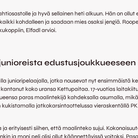
ahtiosastolle ja hyvä sellainen heti alkuun. Hän on 
i kaikki kohdalleen ja saadaan mies osaksi jengiä. Roope 
koppiin, Elfadl arvioi.
 junioreista edustusjoukkueeseen
la junioripelaajalla, jotka nousevat nyt ensimmäistä 
antanut koko uransa Kettupaitaa. 17-vuotias laitakiitur
kueensa paras maalintekijä kahdeksalla osumalla, mikä
an kukistamalla jatkokarsintaottelussa vieraskentällä 
ja erityisesti siihen, että maalinteko sujui. Kokonaisuut
nkin ja moni peli olisi ollut käännettävissä voitoksi, Pa