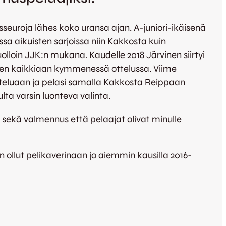
sseuroja lähes koko uransa ajan. A-juniori-ikäisenä
sa aikuisten sarjoissa niin Kakkosta kuin
uolloin JJK:n mukana. Kaudelle 2018 Järvinen siirtyi
ken kaikkiaan kymmenessä ottelussa. Viime
itteluaan ja pelasi samalla Kakkosta Reippaan
lta varsin luonteva valinta.
a sekä valmennus että pelaajat olivat minulle
n ollut pelikaverinaan jo aiemmin kausilla 2016-