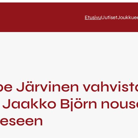
Etusivu
Uutiset
Joukkue
pe Järvinen vahvis
 Jaakko Björn nous
eeseen