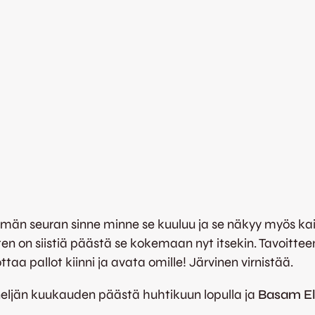
män seuran sinne minne se kuuluu ja se näkyy myös kai
joten on siistiä päästä se kokemaan nyt itsekin. Tavoitte
taa pallot kiinni ja avata omille! Järvinen virnistää.
neljän kuukauden päästä huhtikuun lopulla ja
Basam El