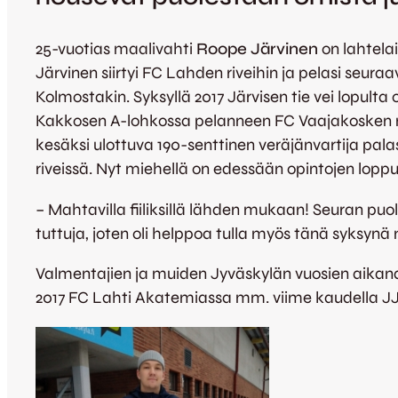
25-vuotias maalivahti
Roope Järvinen
on lahtelai
Järvinen siirtyi FC Lahden riveihin ja pelasi seu
Kolmostakin. Syksyllä 2017 Järvisen tie vei lopulta 
Kakkosen A-lohkossa pelanneen FC Vaajakosken mi
kesäksi ulottuva 190-senttinen veräjänvartija pal
riveissä. Nyt miehellä on edessään opintojen loppu
– Mahtavilla fiiliksillä lähden mukaan! Seuran puo
tuttuja, joten oli helppoa tulla myös tänä syksyn
Valmentajien ja muiden Jyväskylän vuosien aikana t
2017 FC Lahti Akatemiassa mm. viime kaudella JJ