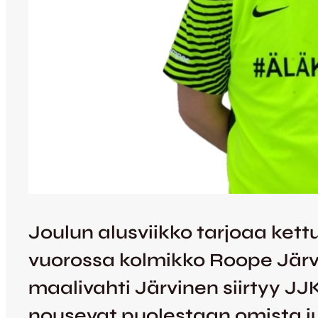
Joulun alusviikko tarjoaa ket
vuorossa kolmikko Roope Järvi
maalivahti Järvinen siirtyy J
nousevat puolestaan omista j