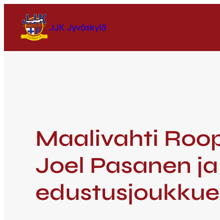
JJK Jyväskylä
Maalivahti Roo
Joel Pasanen ja
edustusjoukku