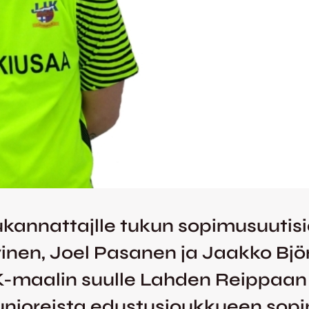
tukannattajlle tukun sopimusuutis
nen, Joel Pasanen ja Jaakko Björ
JK-maalin suulle Lahden Reippaan 
unioreista edustusjoukkueen sopi