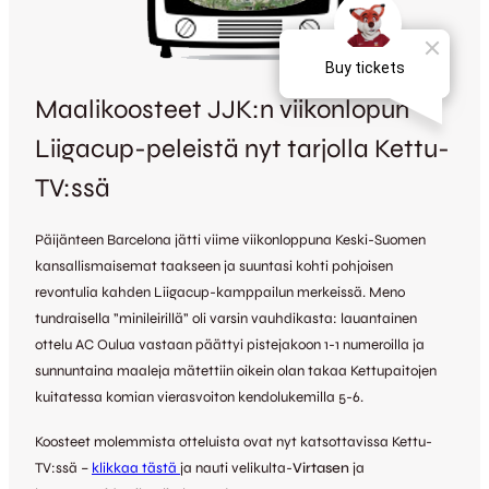
Maalikoosteet JJK:n viikonlopun
Liigacup-peleistä nyt tarjolla Kettu-
TV:ssä
Päijänteen Barcelona jätti viime viikonloppuna Keski-Suomen
kansallismaisemat taakseen ja suuntasi kohti pohjoisen
revontulia kahden Liigacup-kamppailun merkeissä. Meno
tundraisella ”minileirillä” oli varsin vauhdikasta: lauantainen
ottelu AC Oulua vastaan päättyi pistejakoon 1-1 numeroilla ja
sunnuntaina maaleja mätettiin oikein olan takaa Kettupaitojen
kuitatessa komian vierasvoiton kendolukemilla 5-6.
Koosteet molemmista otteluista ovat nyt katsottavissa Kettu-
TV:ssä –
klikkaa tästä
ja nauti velikulta-
Virtasen
ja