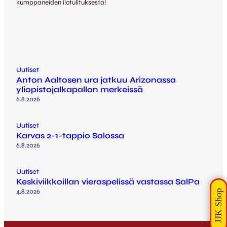
kumppaneiden ilotulituksesta!
Uutiset
Anton Aaltosen ura jatkuu Arizonassa
yliopistojalkapallon merkeissä
6.8.2026
Uutiset
Karvas 2-1-tappio Salossa
6.8.2026
Uutiset
Keskiviikkoillan vieraspelissä vastassa SalPa
4.8.2026