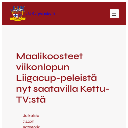
JJK Jyväskylä
Maalikoosteet
viikonlopun
Liigacup-peleistä
nyt saatavilla Kettu-
TV:stä
Julkaistu
7.2.2011
Kategoria