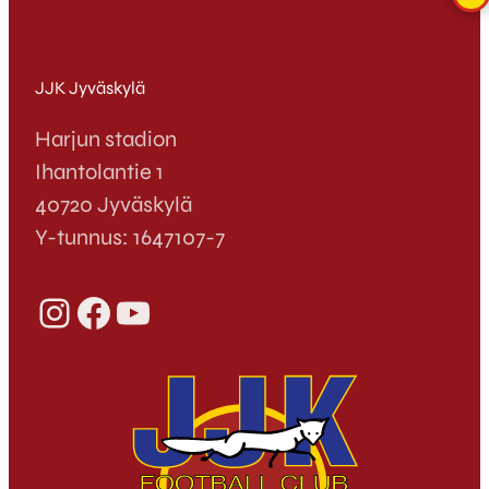
JJK Jyväskylä
Harjun stadion
Ihantolantie 1
40720 Jyväskylä
Y-tunnus: 1647107-7
Instagram
Facebook
YouTube