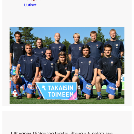
Uutiset
JJK vapisutti Vaasaa torstai-iltana 9.6. pelatussa