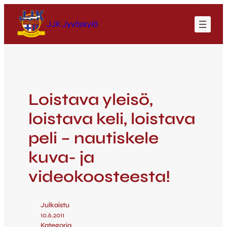
JJK Jyväskylä
Loistava yleisö,
loistava keli, loistava
peli – nautiskele
kuva- ja
videokoosteesta!
Julkaistu
10.6.2011
Kategoria