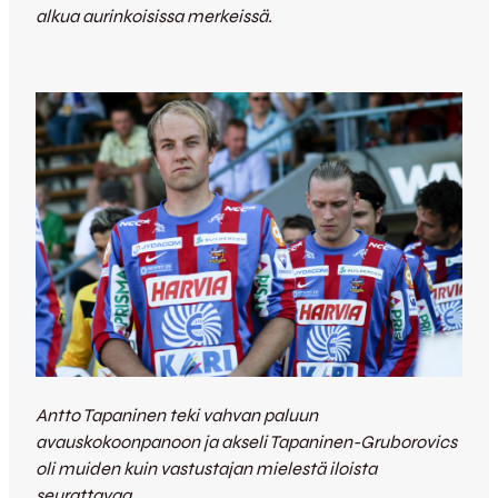
alkua aurinkoisissa merkeissä.
Antto Tapaninen teki vahvan paluun
avauskokoonpanoon ja akseli Tapaninen-Gruborovics
oli muiden kuin vastustajan mielestä iloista
seurattavaa.