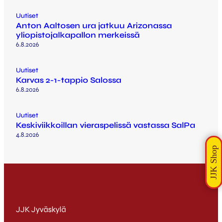
Uutiset
Anton Aaltosen ura jatkuu Arizonassa
yliopistojalkapallon merkeissä
6.8.2026
Uutiset
Karvas 2-1-tappio Salossa
6.8.2026
Uutiset
Keskiviikkoillan vieraspelissä vastassa SalPa
4.8.2026
JJK Jyväskylä