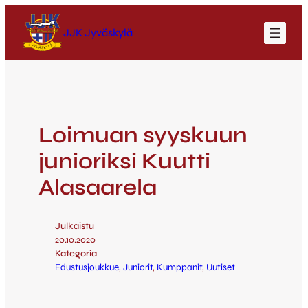
JJK Jyväskylä
Loimuan syyskuun
junioriksi Kuutti
Alasaarela
Julkaistu
20.10.2020
Kategoria
Edustusjoukkue
, 
Juniorit
, 
Kumppanit
, 
Uutiset