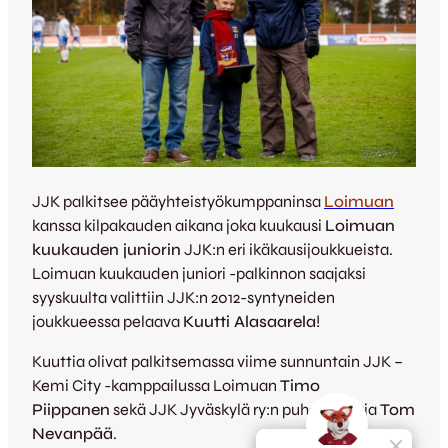
JJK palkitsee pääyhteistyökumppaninsa
Loimuan
kanssa kilpakauden aikana joka kuukausi
Loimuan
kuukauden juniorin
JJK:n eri ikäkausijoukkueista.
Loimuan kuukauden juniori -palkinnon saajaksi
syyskuulta valittiin JJK:n 2012-syntyneiden
joukkueessa pelaava
Kuutti Alasaarela
!
Kuuttia olivat palkitsemassa viime sunnuntain JJK –
Kemi City -kamppailussa Loimuan
Timo
Piippanen
sekä JJK Jyväskylä ry:n puheejohtaja
Tom
Nevanpää
.