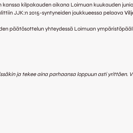
kanssa kilpakauden aikana Loimuan kuukauden juniori
alittiin JJK:n 2015-syntyneiden joukkueessa pelaava
Vil
kauden päätösottelun yhteydessä Loimuan ympäristöpääl
issäkin ja tekee aina parhaansa loppuun asti yrittäen. V