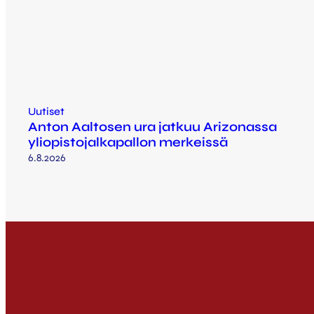
Uutiset
Anton Aaltosen ura jatkuu Arizonassa
yliopistojalkapallon merkeissä
6.8.2026