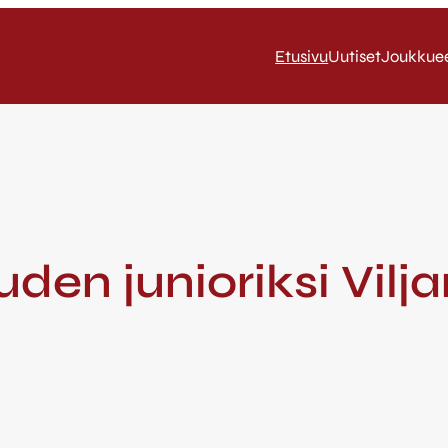
Etusivu
Uutiset
Joukkue
en junioriksi Vil