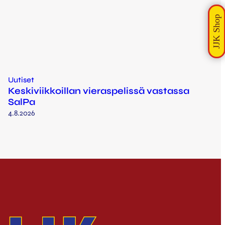
Uutiset
Keskiviikkoillan vieraspelissä vastassa
SalPa
4.8.2026