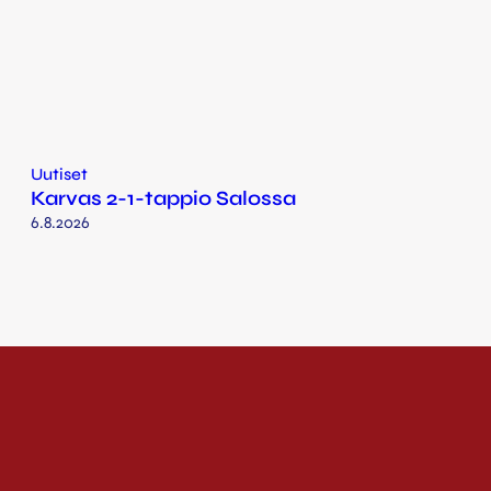
Uutiset
Karvas 2-1-tappio Salossa
6.8.2026