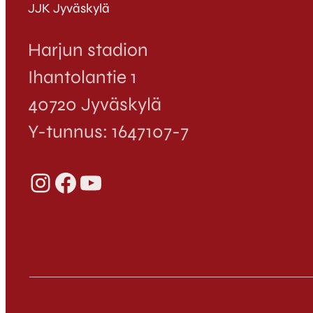
JJK Jyväskylä
Harjun stadion
Ihantolantie 1
40720 Jyväskylä
Y-tunnus: 1647107-7
Instagram
Facebook
YouTube