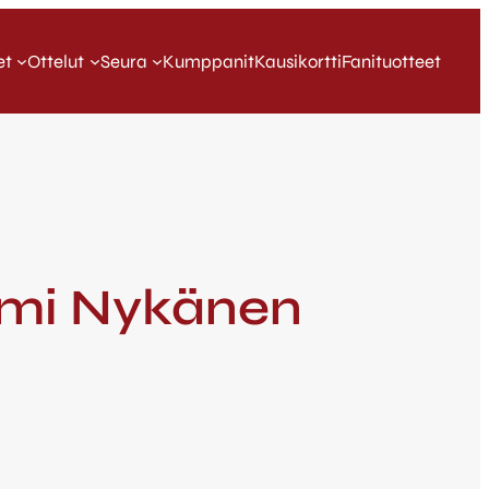
et
Ottelut
Seura
Kumppanit
Kausikortti
Fanituotteet
jami Nykänen