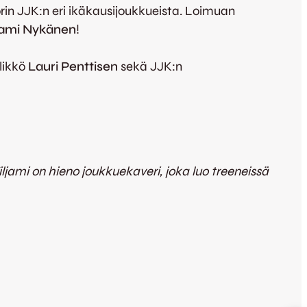
n JJK:n eri ikäkausijoukkueista. Loimuan
jami Nykänen
!
likkö
Lauri Penttisen
sekä JJK:n
iljami on hieno joukkuekaveri, joka luo treeneissä