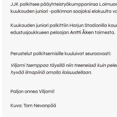
JJK palkitsee pääyhteistyökumppaninsa Loimuan 
kuukauden juniori -palkinnon saajaksi elokuulta v
Kuukauden juniori palkittiin Harjun Stadionilla 
edustusjoukkueen pelaajan
Antti Åken
toimesta.
Perustelut palkitsemisille kuuluivat seuraavasti:
Viljami tsemppaa täysillä niin treeneissä kuin pele
hyvää ilmapiiriä omalla iloisuudellaan.
Paljon onnea Viljami!
Kuva: Tom Nevanpää