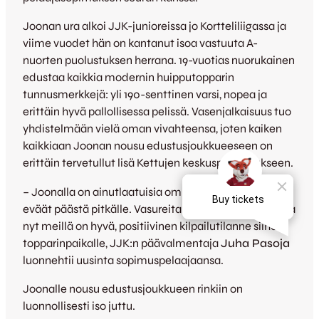
Joonan ura alkoi JJK-junioreissa jo Kortteliliigassa ja
viime vuodet hän on kantanut isoa vastuuta A-
nuorten puolustuksen herrana. 19-vuotias nuorukainen
edustaa kaikkia modernin huipputopparin
tunnusmerkkejä: yli 190-senttinen varsi, nopea ja
erittäin hyvä pallollisessa pelissä. Vasenjalkaisuus tuo
yhdistelmään vielä oman vivahteensa, joten kaiken
kaikkiaan Joonan nousu edustusjoukkueeseen on
erittäin tervetullut lisä Kettujen keskuspuolustukseen.
– Joonalla on ainutlaatuisia ominaisuuksia ja kaikki
eväät päästä pitkälle. Vasureita ei koskaan ole liikaa ja
nyt meillä on hyvä, positiivinen kilpailutilanne siihen
topparinpaikalle, JJK:n päävalmentaja
Juha Pasoja
luonnehtii uusinta sopimuspelaajaansa.
Joonalle nousu edustusjoukkueen rinkiin on
luonnollisesti iso juttu.