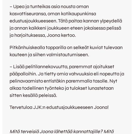
– Upea ja tunteikas asia nousta oman
kasvattiseuransa, oman kotikaupunkinsa
edustusjoukkueeseen. Tätä paitaa kannan ylpeydellä
ja annan kaikkeni joukkueen eteen jokaisessa pelissä
ja harjoituksessa, Joona kertoo.
Pitkänhuiskealla topparilla on selkeät kuviot tulevaan
kauteen ja siihen valmistautumiseen.
– Lisää pelitilannekovuutta, paremmat ajoitukset
pääpalloihin. Ja tietty omia vahvuuksia eli nopeutta ja
pelinavaamista entistäkin paremmalla tasolle. Nyt
alkaa todellinen työnteko ja tulokset lunastetaan
sitten kesällä peleissä.
Tervetuloa JJK:n edustusjoukkueeseen Joona!
Mitä terveisiä Joona lähettää kannattajille? Mitä