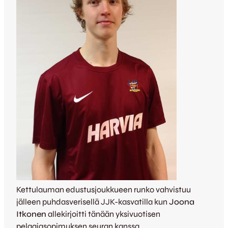
Kettulauman edustusjoukkueen runko vahvistuu
jälleen puhdasverisellä JJK-kasvatilla kun
Joona
Itkonen
allekirjoitti tänään yksivuotisen
pelaajasopimuksen seuran kanssa.