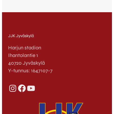
JJK Jyväskylä
Harjun stadion
Ihantolantie 1
40720 Jyväskylä
Y-tunnus: 1647107-7
Instagram
Facebook
YouTube