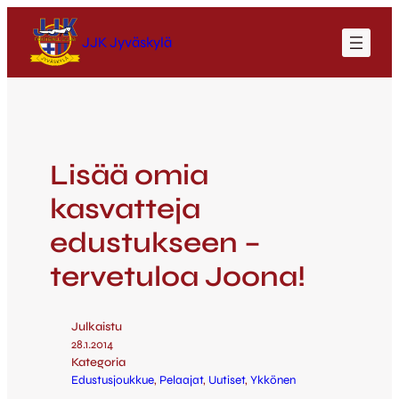
JJK Jyväskylä
Lisää omia
kasvatteja
edustukseen –
tervetuloa Joona!
Julkaistu
28.1.2014
Kategoria
Edustusjoukkue
, 
Pelaajat
, 
Uutiset
, 
Ykkönen