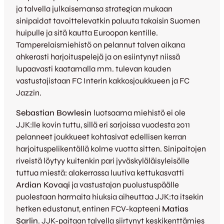
ja talvella julkaisemansa strategian mukaan
sinipaidat tavoittelevatkin paluuta takaisin Suomen
huipulle ja sitä kautta Euroopan kentille.
Tamperelaismiehistö on pelannut talven aikana
ahkerasti harjoituspelejä ja on esiintynyt niissä
lupaavasti kaatamalla mm. tulevan kauden
vastustajistaan FC Interin kakkosjoukkueen ja FC
Jazzin.
Sebastian Bowlesin
luotsaama miehistö ei ole
JJK:lle kovin tuttu, sillä eri sarjoissa vuodesta 2011
pelanneet joukkueet kohtasivat edellisen kerran
harjoituspelikentällä kolme vuotta sitten. Sinipaitojen
riveistä löytyy kuitenkin pari jyväskyläläisyleisölle
tuttua miestä: alakerrassa luutiva kettukasvatti
Ardian Kovaqi
ja vastustajan puolustuspäälle
puolestaan harmaita hiuksia aiheuttaa JJK:ta itsekin
hetken edustanut, entinen FCV-kapteeni
Matias
Sarlin
. JJK-paitaan talvella siirtynyt keskikenttämies