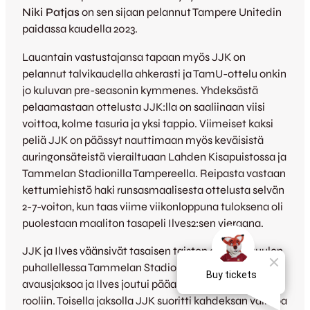
Niki Patjas
on sen sijaan pelannut Tampere Unitedin
paidassa kaudella 2023.
Lauantain vastustajansa tapaan myös JJK on
pelannut talvikaudella ahkerasti ja TamU-ottelu onkin
jo kuluvan pre-seasonin kymmenes. Yhdeksästä
pelaamastaan ottelusta JJK:lla on saaliinaan viisi
voittoa, kolme tasuria ja yksi tappio. Viimeiset kaksi
peliä JJK on päässyt nauttimaan myös keväisistä
auringonsäteistä vierailtuaan Lahden Kisapuistossa ja
Tammelan Stadionilla Tampereella. Reipasta vastaan
kettumiehistö haki runsasmaalisesta ottelusta selvän
2-7-voiton, kun taas viime viikonloppuna tuloksena oli
puolestaan maaliton tasapeli Ilves2:sen vieraana.
JJK ja Ilves väänsivät tasaisen taiston arktisen tuulen
puhallellessa Tammelan Stadionilla. JJK hallitsi
avausjaksoa ja Ilves joutui pääasiassa puolustajan
rooliin. Toisella jaksolla JJK suoritti kahdeksan vaihtoa