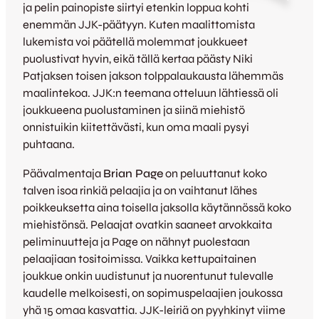
ja pelin painopiste siirtyi etenkin loppua kohti
enemmän JJK-päätyyn. Kuten maalittomista
lukemista voi päätellä molemmat joukkueet
puolustivat hyvin, eikä tällä kertaa päästy Niki
Patjaksen toisen jakson tolppalaukausta lähemmäs
maalintekoa. JJK:n teemana otteluun lähtiessä oli
joukkueena puolustaminen ja siinä miehistö
onnistuikin kiitettävästi, kun oma maali pysyi
puhtaana.
Päävalmentaja
Brian Page
on peluuttanut koko
talven isoa rinkiä pelaajia ja on vaihtanut lähes
poikkeuksetta aina toisella jaksolla käytännössä koko
miehistönsä. Pelaajat ovatkin saaneet arvokkaita
peliminuutteja ja Page on nähnyt puolestaan
pelaajiaan tositoimissa. Vaikka kettupaitainen
joukkue onkin uudistunut ja nuorentunut tulevalle
kaudelle melkoisesti, on sopimuspelaajien joukossa
yhä 15 omaa kasvattia. JJK-leiriä on pyyhkinyt viime