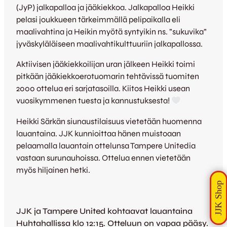
(JyP) jalkapalloa ja jääkiekkoa. Jalkapalloa Heikki
pelasi joukkueen tärkeimmällä pelipaikalla eli
maalivahtina ja Heikin myötä syntyikin ns. ”sukuvika”
jyväskyläläiseen maalivahtikulttuuriin jalkapallossa.
Aktiivisen jääkiekkoilijan uran jälkeen Heikki toimi
pitkään jääkiekkoerotuomarin tehtävissä tuomiten
2000 ottelua eri sarjatasoilla. Kiitos Heikki usean
vuosikymmenen tuesta ja kannustuksesta!
Heikki Särkän siunaustilaisuus vietetään huomenna
lauantaina. JJK kunnioittaa hänen muistoaan
pelaamalla lauantain ottelunsa Tampere Unitedia
vastaan surunauhoissa. Ottelua ennen vietetään
myös hiljainen hetki.
JJK ja Tampere United kohtaavat lauantaina
Huhtahallissa klo 12:15. Otteluun on vapaa pääsy.