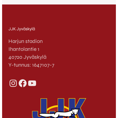
JJK Jyväskylä
Harjun stadion
Ihantolantie 1
40720 Jyväskylä
Y-tunnus: 1647107-7
Instagram
Facebook
YouTube