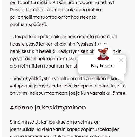
pelitapahtumiakin. Pitkän uran topparina tehnyt
Pasoja tietää, että oman joukkueen vahva
pallonhallinta tuottaa omat haasteensa
puolustuspäässä.
– Jos pallo on pitkiä aikoja pois omasta päästä, on
haaste pysyä kaiken aikaa niin fyysisesti kuin
henkisestikin hereillä. Keskittymisen pitää kuitenkin
pysyä täysin pelitapahtumissa, vaikka itse olisikin
ajoittain niiden tapahtumien ulkopuolella.
– Vastahyökkäysten varalta on oltava kaiken aikaa
valppaana ja myös pidettävä kroppa niin hereillä, että
on valmiina spurttaamaan, jos ja kun vastaisku lähtee.
Asenne ja keskittyminen
Siinä missä JJK:n joukkue on jo valmis, on
joensuulaisilla vielä varsin kapea sopimuspelaajien
rinki ja kenraaliharjoituksessa toinen Kakkosen