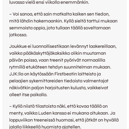
luvassa vielä ensi viikolla enemmänkin.
– Voi sanoa, että sain matkalta kaiken sen tiedon,
mitä lähdin hakemaankin. Kyllä sieltä tarttui mukaan
semmoista oppia, jota tullaan täällä soveltamaan
jatkossa.
Joukkue ei luonnollisestikaan levännyt laakereillaan,
vaikka pääkäskyttäjäkaksikko olikin muutaman
päivän poissa, vaan treenit pyörivät normaalilla
rytmillä etukäteen tehdyn suunnitelman mukaan.
JJK:lla on käytössään Firstbeatin laitteisto ja
pelaajien sykemittareiden tiedoista valmentajat
näkivätkin paljon harjoitusten kulusta, vaikkeivat
olleet itse paikalla.
– Kyllä niistä tilastoista näki, että kovaa täällä on
menty, vaikka Luden kanssa ei mukana oltukaan. Ja
loppuviikon treeneissä huomasi, että jätkät on hyvällä
jalalla liikkeellä huomista ajatellen.