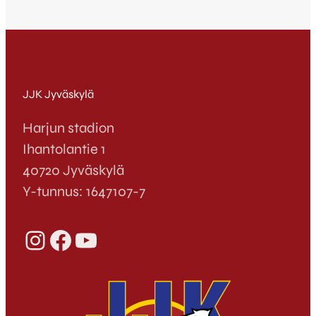
JJK Jyväskylä
Harjun stadion
Ihantolantie 1
40720 Jyväskylä
Y-tunnus: 1647107-7
Instagram
Facebook
YouTube