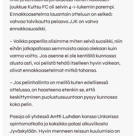
joukkue Kultsu FC oli selvin 4-1-lukemin parempi.
Ennakkoasetelma lauantain otteluun on selkeä:
vahvaa talvikautta pelaava JJK on vahva
ennakkosuosikki.
– Vaikka paperilla olisimme miten selvä suosikki, niin
eihän jalkapallossa semmoista asiaa olekaan kuin
varma voitto. Jos asenne ei ole kentällä kunnossa
alusta asti, voi pelistä tehdä itselleen hyvin vaikean,
olivat ennakkoasetelmat mitkä tahansa.
– Jos pelinhallinta on meillä kuten edellisessä
ottelussa, on haasteena etenkin se, että
keskittyminen puolustussuuntaan pysyy kunnossa
koko pelin.
Pasoja oli yhdessä
Antti Luhdan
kanssa Unkarissa
opintomatkalla ja kaksikko palasi alkuviikosta
Jyväskylään. Hyvin menneen reissun kuulumisia on