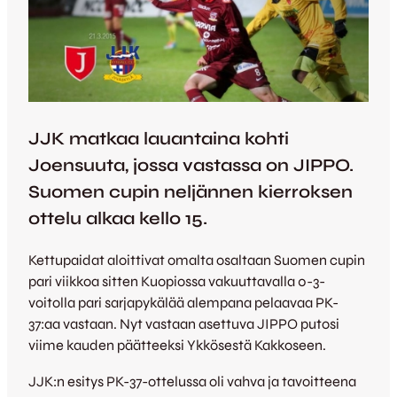
JJK matkaa lauantaina kohti
Joensuuta, jossa vastassa on JIPPO.
Suomen cupin neljännen kierroksen
ottelu alkaa kello 15.
Kettupaidat aloittivat omalta osaltaan Suomen cupin
pari viikkoa sitten Kuopiossa vakuuttavalla 0-3-
voitolla pari sarjapykälää alempana pelaavaa PK-
37:aa vastaan. Nyt vastaan asettuva JIPPO putosi
viime kauden päätteeksi Ykkösestä Kakkoseen.
JJK:n esitys PK-37-ottelussa oli vahva ja tavoitteena