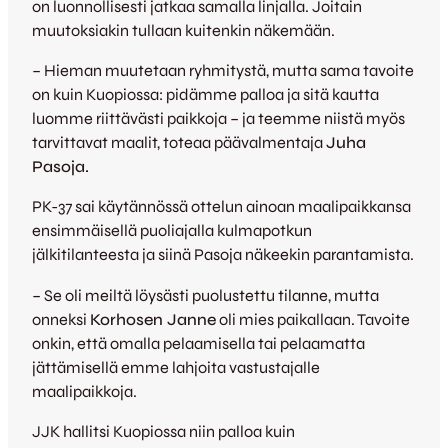
on luonnollisesti jatkaa samalla linjalla. Joitain
muutoksiakin tullaan kuitenkin näkemään.
– Hieman muutetaan ryhmitystä, mutta sama tavoite
on kuin Kuopiossa: pidämme palloa ja sitä kautta
luomme riittävästi paikkoja – ja teemme niistä myös
tarvittavat maalit, toteaa päävalmentaja
Juha
Pasoja.
PK-37 sai käytännössä ottelun ainoan maalipaikkansa
ensimmäisellä puoliajalla kulmapotkun
jälkitilanteesta ja siinä Pasoja näkeekin parantamista.
– Se oli meiltä löysästi puolustettu tilanne, mutta
onneksi
Korhosen Janne
oli mies paikallaan. Tavoite
onkin, että omalla pelaamisella tai pelaamatta
jättämisellä emme lahjoita vastustajalle
maalipaikkoja.
JJK hallitsi Kuopiossa niin palloa kuin