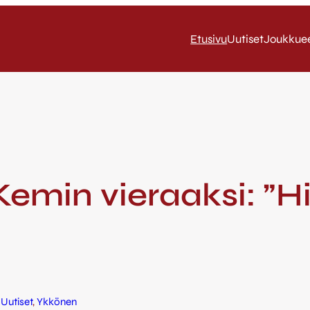
Etusivu
Uutiset
Joukkue
emin vieraaksi: ”Hi
 
Uutiset
, 
Ykkönen