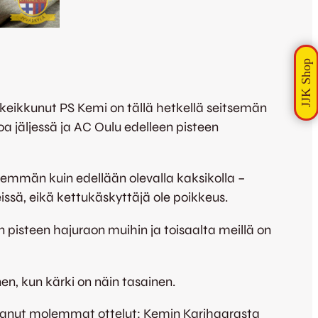
 keikkunut PS Kemi on tällä hetkellä seitsemän
a jäljessä ja AC Oulu edelleen pisteen
hemmän kuin edellään olevalla kaksikolla –
issä, eikä kettukäskyttäjä ole poikkeus.
n pisteen hajuraon muihin ja toisaalta meillä on
nen, kun kärki on näin tasainen.
ttanut molemmat ottelut: Kemin Karihaarasta