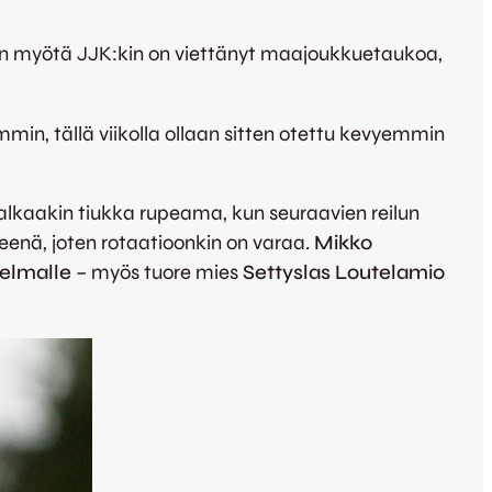
rron myötä JJK:kin on viettänyt maajoukkuetaukoa,
min, tällä viikolla ollaan sitten otettu kevyemmin
 alkaakin tiukka rupeama, kun seuraavien reilun
rveenä, joten rotaatioonkin on varaa.
Mikko
ielmalle
– myös tuore mies
Settyslas Loutelamio