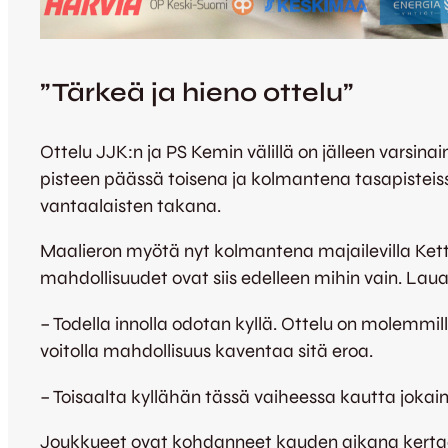
”Tärkeä ja hieno ottelu”
Ottelu JJK:n ja PS Kemin välillä on jälleen varsi
pisteen päässä toisena ja kolmantena tasapisteissä
vantaalaisten takana.
Maalieron myötä nyt kolmantena majailevilla Kettu
mahdollisuudet ovat siis edelleen mihin vain. Laua
– Todella innolla odotan kyllä. Ottelu on molemmil
voitolla mahdollisuus kaventaa sitä eroa.
– Toisaalta kyllähän tässä vaiheessa kautta jokaine
Joukkueet ovat kohdanneet kauden aikana kertaal