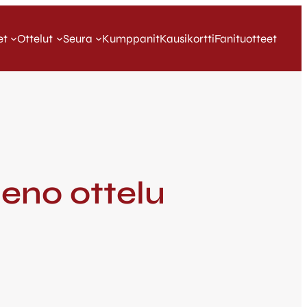
et
Ottelut
Seura
Kumppanit
Kausikortti
Fanituotteet
eno ottelu