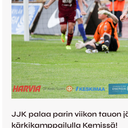
JJK palaa parin viikon tauon jä
kärkikamppailulla Kemissä!