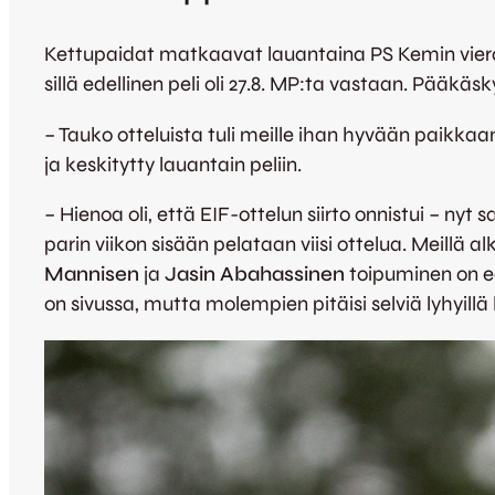
Kettupaidat matkaavat lauantaina PS Kemin vieraa
sillä edellinen peli oli 27.8. MP:ta vastaan. Pääkäsk
– Tauko otteluista tuli meille ihan hyvään paikkaa
ja keskitytty lauantain peliin.
– Hienoa oli, että EIF-ottelun siirto onnistui – 
parin viikon sisään pelataan viisi ottelua. Meillä a
Mannisen
ja
Jasin Abahassinen
toipuminen on ed
on sivussa, mutta molempien pitäisi selviä lyhyillä h