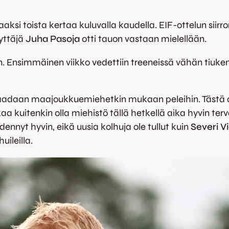
ksi toista kertaa kuluvalla kaudella. EIF-ottelun sii
yttäjä
Juha Pasoja
otti tauon vastaan mielellään.
n. Ensimmäinen viikko vedettiin treeneissä vähän tiukem
nyt saadaan maajoukkuemiehetkin mukaan peleihin. Tästä
lkaa kuitenkin olla miehistö tällä hetkellä aika hyvin te
ennyt hyvin, eikä uusia kolhuja ole tullut kuin
Severi V
uileilla.