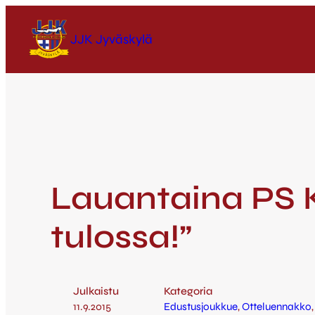
JJK Jyväskylä
Lauantaina PS K
tulossa!”
Julkaistu
Kategoria
11.9.2015
Edustusjoukkue
, 
Otteluennakko
,