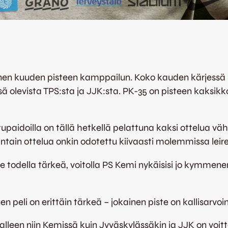
nainen kuuden pisteen kamppailun. Koko kauden kärjessä
 olevista TPS:sta ja JJK:sta. PK-35 on pisteen kaksikko
paidoilla on tällä hetkellä pelattuna kaksi ottelua vä
ntain ottelua onkin odotettu kiivaasti molemmissa leire
le todella tärkeä, voitolla PS Kemi nykäisisi jo kymmene
n peli on erittäin tärkeä – jokainen piste on kallisarvoi
leen niin Kemissä kuin Jyväskylässäkin ja JJK on voi