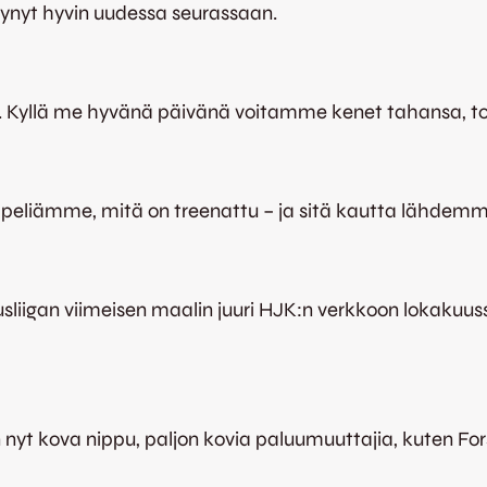
tynyt hyvin uudessa seurassaan.
ssa. Kyllä me hyvänä päivänä voitamme kenet tahansa, t
 peliämme, mitä on treenattu – ja sitä kautta lähde
usliigan viimeisen maalin juuri HJK:n verkkoon lokakuu
 nyt kova nippu, paljon kovia paluumuuttajia, kuten For