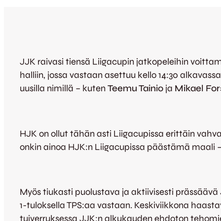
JJK raivasi tiensä Liigacupin jatkopeleihin voitta
halliin, jossa vastaan asettuu kello 14:30 alkavass
uusilla nimillä – kuten
Teemu Tainio
ja
Mikael For
HJK on ollut tähän asti Liigacupissa erittäin vah
onkin ainoa HJK:n Liigacupissa päästämä maali – 
Myös tiukasti puolustava ja aktiivisesti prässäävä
1-tuloksella TPS:aa vastaan. Keskiviikkona haastav
tuiverruksessa JJK:n alkukauden ehdoton tehom