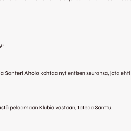
!”
aja
Santeri Ahola
kohtaa nyt entisen seuransa, jota e
päästä pelaamaan Klubia vastaan, toteaa Santtu.