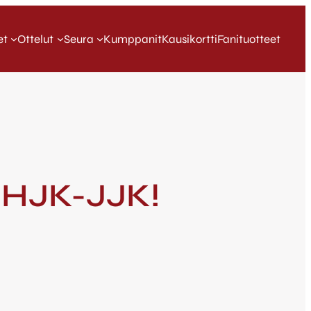
et
Ottelut
Seura
Kumppanit
Kausikortti
Fanituotteet
ä HJK-JJK!