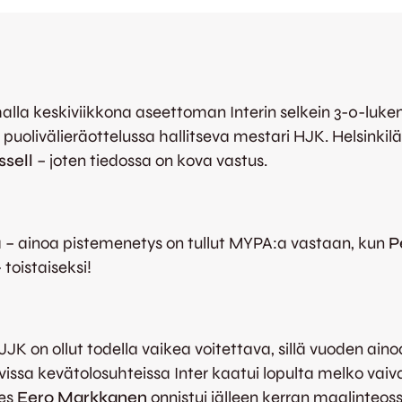
malla keskiviikkona aseettoman Interin selkein 3-0-lukem
a puolivälieräottelussa hallitseva mestari HJK. Helsinkil
ssell
– joten tiedossa on kova vastus.
va – ainoa pistemenetys on tullut MYPA:a vastaan, kun
P
toistaiseksi!
 JJK on ollut todella vaikea voitettava, sillä vuoden ai
issa kevätolosuhteissa Inter kaatui lopulta melko vaiv
ies
Eero Markkanen
onnistui jälleen kerran maalinteos