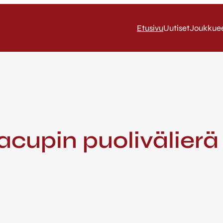
Etusivu
Uutiset
Joukkue
acupin puolivälier