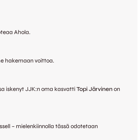
oteaa Ahola.
mme hakemaan voittoa.
ssa iskenyt JJK:n oma kasvatti
Topi Järvinen
on
ssell – mielenkiinnolla tässä odotetaan