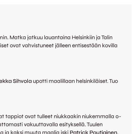
in. Matka jatkuu lauantaina Helsinkiin ja Talin
äiset ovat vahvistuneet jälleen entisestään kovilla
ekka Sihvola
upotti maalillaan helsinkiläiset. Tuo
noat tappiot ovat tulleet niukkaakin niukemmalla 0-
attomasti vakuuttavalla esityksellä. Tuulen
sa ja kaksi muuta maalia iski
Patrick Poutiainen
,