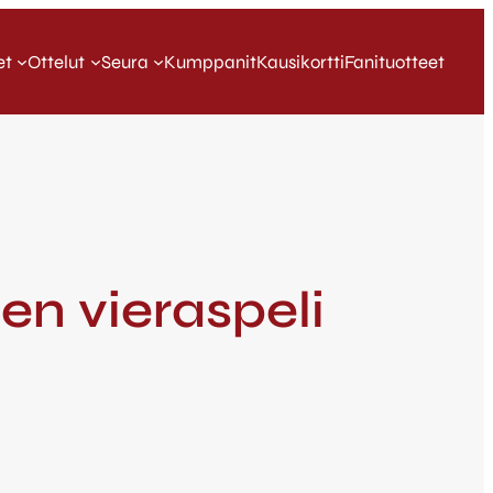
et
Ottelut
Seura
Kumppanit
Kausikortti
Fanituotteet
n vieraspeli