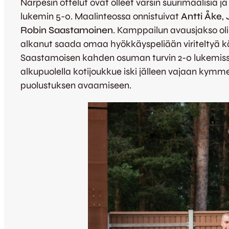
Närpesin ottelut ovat olleet varsin suurimaalisia j
lukemin 5-0. Maalinteossa onnistuivat
Antti Åke
,
Robin Saastamoinen
. Kamppailun avausjakso ol
alkanut saada omaa hyökkäyspeliään viriteltyä käy
Saastamoisen kahden osuman turvin 2-0 lukemissa ja
alkupuolella kotijoukkue iski jälleen vajaan kymm
puolustuksen avaamiseen.