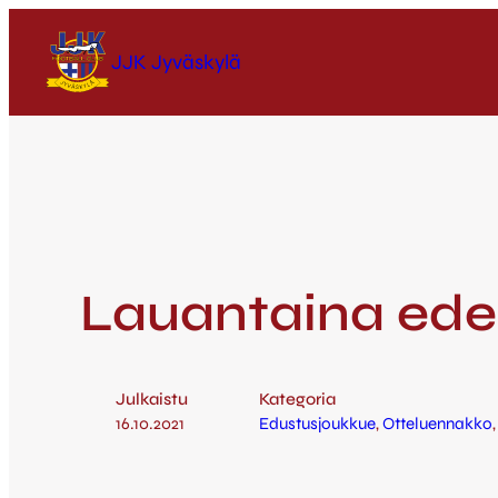
JJK Jyväskylä
Lauantaina edes
Julkaistu
Kategoria
16.10.2021
Edustusjoukkue
, 
Otteluennakko
,