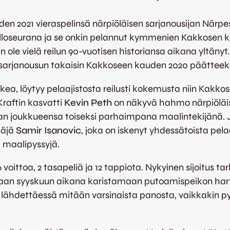
 2021 vieraspelinsä närpiöläisen sarjanousijan Närpes K
loseurana ja se onkin pelannut kymmenien Kakkosen k
n ole vielä reilun 90-vuotisen historiansa aikana yltän
sarjanousun takaisin Kakkoseen kauden 2020 päätteeks
ikea, löytyy pelaajistosta reilusti kokemusta niin Kakk
Kraftin kasvatti
Kevin Peth
on näkyvä hahmo närpiöläist
n joukkueensa toiseksi parhaimpana maalintekijänä. J
ääjä
Samir Isanovic
, joka on iskenyt yhdessätoista pel
maalipyssyjä.
6 voittoa, 2 tasapeliä ja 12 tappiota. Nykyinen sijoitus 
aan syyskuun aikana karistamaan putoamispeikon harte
n lähdettäessä mitään varsinaista panosta, vaikkakin pyk