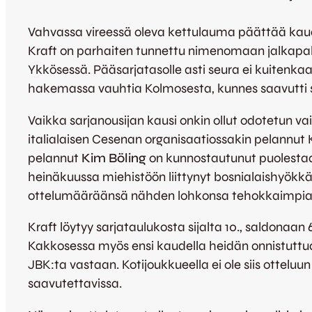
Vahvassa vireessä oleva kettulauma päättää kauden
Kraft on parhaiten tunnettu nimenomaan jalkapal
Ykkösessä. Pääsarjatasolle asti seura ei kuitenkaa
hakemassa vauhtia Kolmosesta, kunnes saavutti 
Vaikka sarjanousijan kausi onkin ollut odotetun va
italialaisen Cesenan organisaatiossakin pelannut 
pelannut
Kim Böling
on kunnostautunut puolestaa
heinäkuussa miehistöön liittynyt bosnialaishyökk
ottelumääräänsä nähden lohkonsa tehokkaimpia 
Kraft löytyy sarjataulukosta sijalta 10., saldonaan 
Kakkosessa myös ensi kaudella heidän onnistuttu
JBK:ta vastaan. Kotijoukkueella ei ole siis otteluu
saavutettavissa.