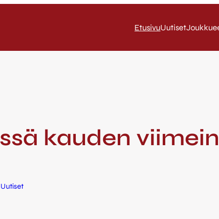
Etusivu
Uutiset
Joukkue
sä kauden viimeine
 
Uutiset