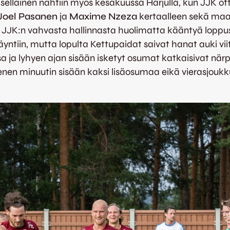
a sellainen nähtiin myös kesäkuussa Harjulla, kun JJK ot
Joel Pasanen
ja
Maxime Nzeza
kertaalleen sekä maal
i JJK:n vahvasta hallinnasta huolimatta kääntyä loppu
ntiin, mutta lopulta Kettupaidat saivat hanat auki vii
 lyhyen ajan sisään isketyt osumat katkaisivat närpiölä
enen minuutin sisään kaksi lisäosumaa eikä vierasjoukk