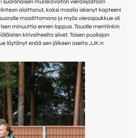
ti suoranaisen murskavoiton vierailijastaan
inteon aloittanut, kaksi maalia iskenyt kapteeni
suoralle maalittomana ja myös vierasjoukkue oli
tisen minuuttia ennen loppua. Tauolle mentiinkin
isten kirivaiheelta siivet. Toisen puoliajan
ue löytänyt enää sen jälkeen aseita JJK:n