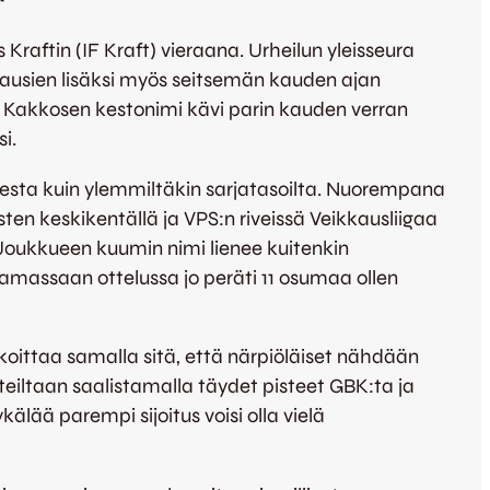
raftin (IF Kraft) vieraana. Urheilun yleisseura
ausien lisäksi myös seitsemän kauden ajan
yt. Kakkosen kestonimi kävi parin kauden verran
i.
osesta kuin ylemmiltäkin sarjatasoilta. Nuorempana
en keskikentällä ja VPS:n riveissä Veikkausliigaa
oukkueen kuumin nimi lienee kuitenkin
aamassaan ottelussa jo peräti 11 osumaa ollen
tarkoittaa samalla sitä, että närpiöläiset nähdään
iltaan saalistamalla täydet pisteet GBK:ta ja
älää parempi sijoitus voisi olla vielä