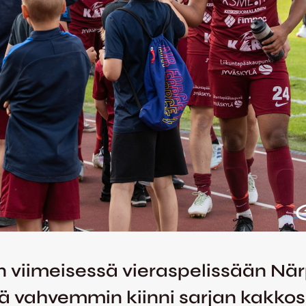
viimeisessä vieraspelissään Närpe
yhä vahvemmin kiinni sarjan kakko