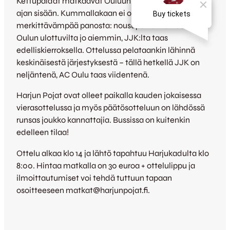
Kettupaidat matkaavat Ouluun toista kertaa lyhyen
ajan sisään. Kummallakaan ei ole ottelussa enää se
merkittävämpää panosta: nousupaikat karkasivat AC
Oulun ulottuvilta jo aiemmin, JJK:lta taas
edelliskierroksella. Ottelussa pelataankin lähinnä
keskinäisestä järjestyksestä – tällä hetkellä JJK on
neljäntenä, AC Oulu taas viidentenä.
Harjun Pojat ovat olleet paikalla kauden jokaisessa
vierasottelussa ja myös päätösotteluun on lähdössä
runsas joukko kannattajia. Bussissa on kuitenkin
edelleen tilaa!
Ottelu alkaa klo 14 ja lähtö tapahtuu Harjukadulta klo
8:00. Hintaa matkalla on 30 euroa + ottelulippu ja
ilmoittautumiset voi tehdä tuttuun tapaan
osoitteeseen matkat@harjunpojat.fi.