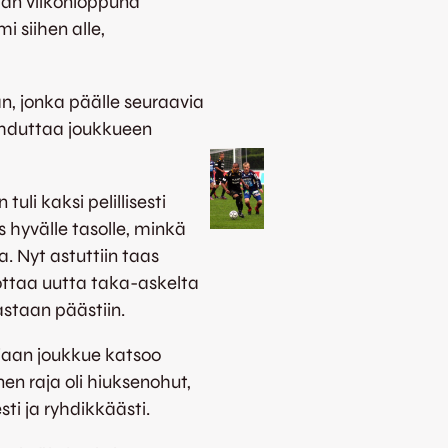
taan viikonloppuna
 siihen alle,
an, jonka päälle seuraavia
ahduttaa joukkueen
tuli kaksi pelillisesti
 hyvälle tasolle, minkä
. Nyt astuttiin taas
 ottaa uutta taka-askelta
staan päästiin.
jaan joukkue katsoo
en raja oli hiuksenohut,
ti ja ryhdikkäästi.