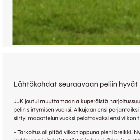
Lähtökohdat seuraavaan peliin hyvät
JJK joutui muuttamaan alkuperäistä harjoitussu
pelin siirtymisen vuoksi. Alkujaan ensi perjantaiksi
siirtyi maaottelun vuoksi pelattavaksi ensi viikon tii
– Tarkoitus oli pitää viikonloppuna pieni breikki.