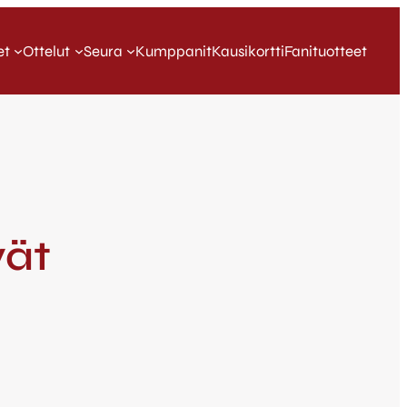
et
Ottelut
Seura
Kumppanit
Kausikortti
Fanituotteet
vät