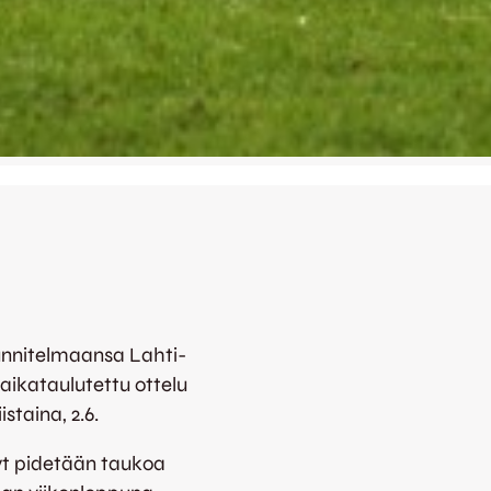
unnitelmaansa Lahti-
 aikataulutettu ottelu
staina, 2.6.
 Nyt pidetään taukoa