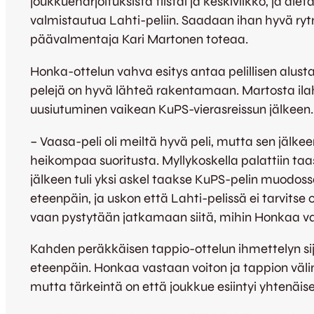
joukkueharjoituksista tiistai ja keskiviikko, ja ale
valmistautua Lahti-peliin. Saadaan ihan hyvä rytmi
päävalmentaja Kari Martonen toteaa.
Honka-ottelun vahva esitys antaa pelillisen alust
pelejä on hyvä lähteä rakentamaan. Martosta il
uusiutuminen vaikean KuPS-vierasreissun jälkeen.
– Vaasa-peli oli meiltä hyvä peli, mutta sen jälkeen 
heikompaa suoritusta. Myllykoskella palattiin taas
jälkeen tuli yksi askel taakse KuPS-pelin muodossa
eteenpäin, ja uskon että Lahti-pelissä ei tarvitse
vaan pystytään jatkamaan siitä, mihin Honkaa va
Kahden peräkkäisen tappio-ottelun ihmettelyn si
eteenpäin. Honkaa vastaan voiton ja tappion välin
mutta tärkeintä on että joukkue esiintyi yhtenäises