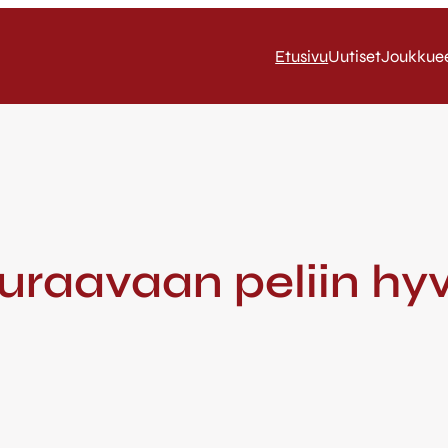
Etusivu
Uutiset
Joukkue
uraavaan peliin hy