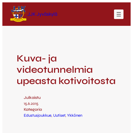
JJK Jyväskylä
Kuva- ja
videotunnelmia
upeasta kotivoitosta
Julkaistu
15.6.2015
Kategoria
Edustusjoukkue
, 
Uutiset
, 
Ykkönen