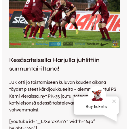
Kesäsateisella Harjulla juhlittiin
sunnuntai-iltana!
JJK otti jo toistamiseen kuluvan kauden aikana
täydet pisteet kärkijoukkueelta – aiemmin kaatui PS
Kemi vieraissa, nyt PK-35 joutui toteamaan
kotiyleisönsä edessä taistelevan Kettulauman
vahvemmaksi.
[youtube id=”_IJXeroxAmY” width=”640″
height=”360″]