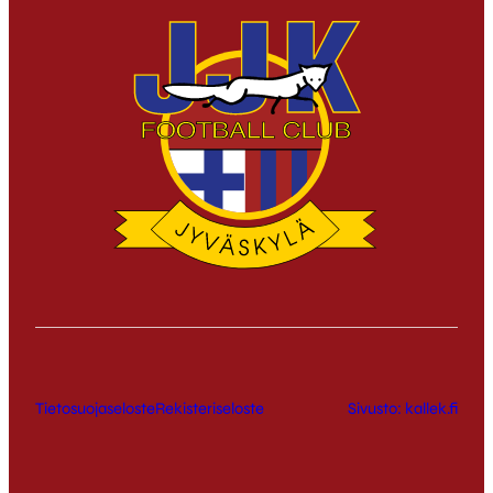
Tietosuojaseloste
Rekisteriseloste
Sivusto: kallek.fi