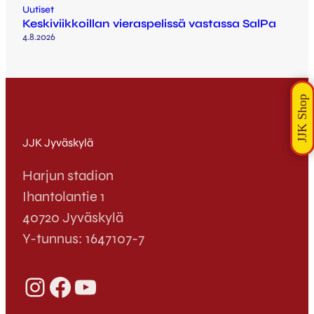
Uutiset
Keskiviikkoillan vieraspelissä vastassa SalPa
4.8.2026
JJK Jyväskylä
Harjun stadion
Ihantolantie 1
40720 Jyväskylä
Y-tunnus: 1647107-7
Instagram
Facebook
YouTube