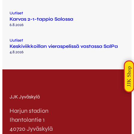
Uutiset
Karvas 2-1-tappio Salossa
6.8.2026
Uutiset
Keskiviikkoillan vieraspelissä vastassa SalPa
4.8.2026
JJK Jyväskylä
Harjun stadion
Ihantolantie 1
40720 Jyväskylä