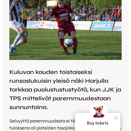
Kuluvan kauden toistaiseksi
runsaslukuisin yleisö näki Harjulla
tarkkaa puolustustustyötä, kun JJK ja
TPS mittelivät paremmuudestaan
sunnuntaina.
Selvyyttä paremmuudesta ei tällä kertaa saatu, vaan
tuloksena oli pisteiden tasajako ja kolmas perättäinen