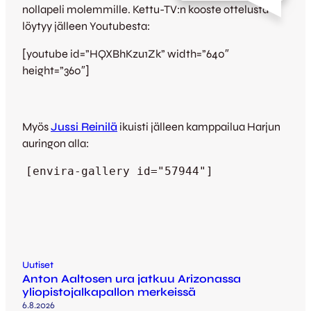
nollapeli molemmille. Kettu-TV:n kooste ottelusta
löytyy jälleen Youtubesta:
[youtube id=”HQXBhKzu1Zk” width=”640″
height=”360″]
Myös
Jussi Reinilä
ikuisti jälleen kamppailua Harjun
auringon alla:
[envira-gallery id="57944"]
Uutiset
Anton Aaltosen ura jatkuu Arizonassa
yliopistojalkapallon merkeissä
6.8.2026