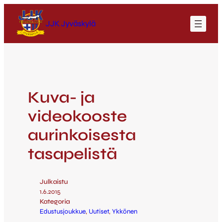
JJK Jyväskylä
Kuva- ja
videokooste
aurinkoisesta
tasapelistä
Julkaistu
1.6.2015
Kategoria
Edustusjoukkue
, 
Uutiset
, 
Ykkönen