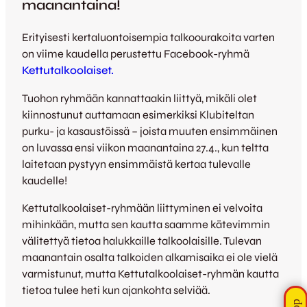
maanantaina!
Erityisesti kertaluontoisempia talkoourakoita varten
on viime kaudella perustettu Facebook-ryhmä
Kettutalkoolaiset.
Tuohon ryhmään kannattaakin liittyä, mikäli olet
kiinnostunut auttamaan esimerkiksi Klubiteltan
purku- ja kasaustöissä – joista muuten ensimmäinen
on luvassa ensi viikon maanantaina 27.4., kun teltta
laitetaan pystyyn ensimmäistä kertaa tulevalle
kaudelle!
Kettutalkoolaiset-ryhmään liittyminen ei velvoita
mihinkään, mutta sen kautta saamme kätevimmin
välitettyä tietoa halukkaille talkoolaisille. Tulevan
maanantain osalta talkoiden alkamisaika ei ole vielä
varmistunut, mutta Kettutalkoolaiset-ryhmän kautta
tietoa tulee heti kun ajankohta selviää.