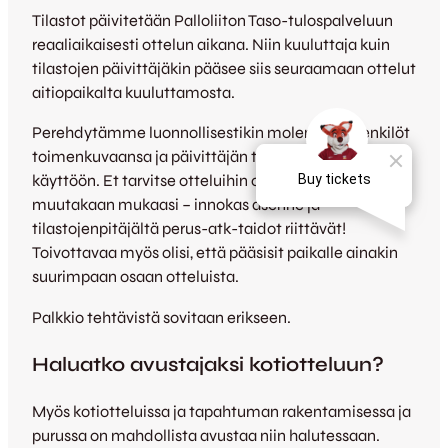
Tilastot päivitetään Palloliiton Taso-tulospalveluun
reaaliaikaisesti ottelun aikana. Niin kuuluttaja kuin
tilastojen päivittäjäkin pääsee siis seuraamaan ottelut
aitiopaikalta kuuluttamosta.
Perehdytämme luonnollisestikin molemmat henkilöt
toimenkuvaansa ja päivittäjän tulospalvelun
käyttöön. Et tarvitse otteluihin omaa tietokonetta tai
muutakaan mukaasi – innokas asenne ja
tilastojenpitäjältä perus-atk-taidot riittävät!
Toivottavaa myös olisi, että pääsisit paikalle ainakin
suurimpaan osaan otteluista.
Palkkio tehtävistä sovitaan erikseen.
Haluatko avustajaksi kotiotteluun?
Myös kotiotteluissa ja tapahtuman rakentamisessa ja
purussa on mahdollista avustaa niin halutessaan.