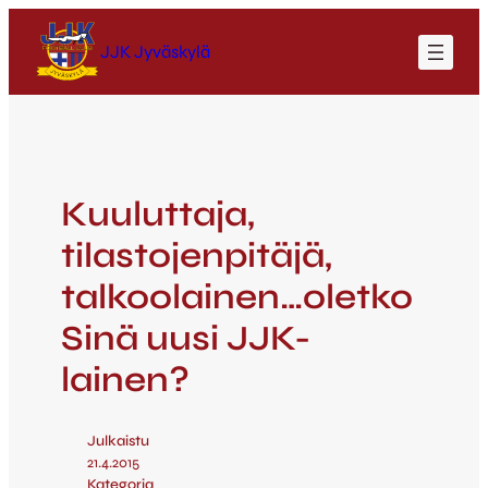
JJK Jyväskylä
Kuuluttaja,
tilastojenpitäjä,
talkoolainen…oletko
Sinä uusi JJK-
lainen?
Julkaistu
21.4.2015
Kategoria