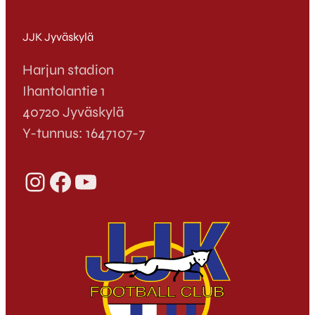
JJK Jyväskylä
Harjun stadion
Ihantolantie 1
40720 Jyväskylä
Y-tunnus: 1647107-7
Instagram
Facebook
YouTube