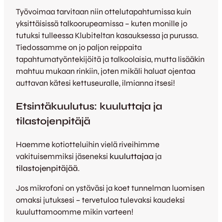
Työvoimaa tarvitaan niin ottelutapahtumissa kuin
yksittäisissä talkoorupeamissa – kuten monille jo
tutuksi tulleessa Klubiteltan kasauksessa ja purussa.
Tiedossamme on jo paljon reippaita
tapahtumatyöntekijöitä ja talkoolaisia, mutta lisääkin
mahtuu mukaan rinkiin, joten mikäli haluat ojentaa
auttavan kätesi kettuseuralle, ilmianna itsesi!
Etsintäkuulutus: kuuluttaja ja
tilastojenpitäjä
Haemme kotiotteluihin vielä riveihimme
vakituisemmiksi jäseneksi
kuuluttajaa
ja
tilastojenpitäjää
.
Jos mikrofoni on ystäväsi ja koet tunnelman luomisen
omaksi jutuksesi – tervetuloa tulevaksi kaudeksi
kuuluttamoomme mikin varteen!