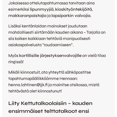
Jokaisessa ottelutapahtumassa tarvitaan aina
esimerkiksi
lipunmyyjiä
,
kioskityöntekijöitä
,
makkaranpaistajia
ja
lapsiparkin valvojia.
Lisäksi kentänlaidan mainokset joudutaan
mahdollisesti siirtämään kauden aikana – Tarjolla on
siis kaiken kaikkiaan tehtäviä monipuolisesti
asiakaspalvelusta ”roudaamiseen”.
Myös
kortillisille järjestyksenvalvojille
on vielä tilaa
ringissä!
Mikäli kiinnostuit, ota yhteyttä sähköpostitse
tapahtumapäällikköömme Hennaan:
henna.lahtinen@jjk.fi ja mainitse otsikossa, mistä
tehtävästä olet kiinnostunut!
Liity Kettutalkoolaisiin – kauden
ensimmäiset telttatalkoot ensi