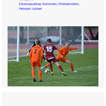
Edustusjoukkue
, 
Kolmonen
, 
Otteluennakko
, 
Pelaajat
, 
Uutiset