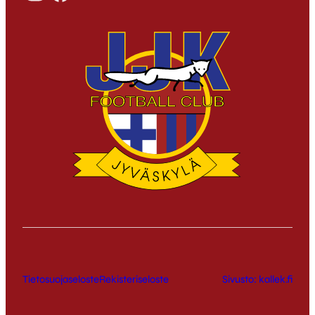
Tietosuojaseloste
Rekisteriseloste
Sivusto: kallek.fi