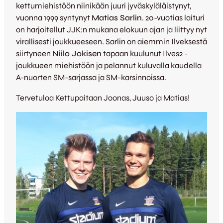
kettumiehistöön niinikään juuri jyväskyläläistynyt,
vuonna 1999 syntynyt
Matias Sarlin
. 20-vuotias laituri
on harjoitellut JJK:n mukana elokuun ajan ja liittyy nyt
virallisesti joukkueeseen. Sarlin on aiemmin Ilveksestä
siirtyneen
Niilo Jokisen
tapaan kuulunut Ilves2 -
joukkueen miehistöön ja pelannut kuluvalla kaudella
A-nuorten SM-sarjassa ja SM-karsinnoissa.
Tervetuloa Kettupaitaan Joonas, Juuso ja Matias!