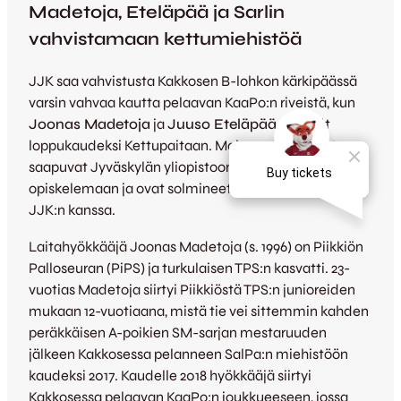
Madetoja, Eteläpää ja Sarlin
vahvistamaan kettumiehistöä
JJK saa vahvistusta Kakkosen B-lohkon kärkipäässä
varsin vahvaa kautta pelaavan KaaPo:n riveistä, kun
Joonas Madetoja
ja
Juuso Eteläpää
siirtyvät
loppukaudeksi Kettupaitaan. Molemmat miehet
saapuvat Jyväskylän yliopistoon liikuntatieteitä
opiskelemaan ja ovat solmineet pelaajasopimukset
JJK:n kanssa.
Laitahyökkääjä Joonas Madetoja (s. 1996) on Piikkiön
Palloseuran (PiPS) ja turkulaisen TPS:n kasvatti. 23-
vuotias Madetoja siirtyi Piikkiöstä TPS:n junioreiden
mukaan 12-vuotiaana, mistä tie vei sittemmin kahden
peräkkäisen A-poikien SM-sarjan mestaruuden
jälkeen Kakkosessa pelanneen SalPa:n miehistöön
kaudeksi 2017. Kaudelle 2018 hyökkääjä siirtyi
Kakkosessa pelaavan KaaPo:n joukkueeseen, jossa