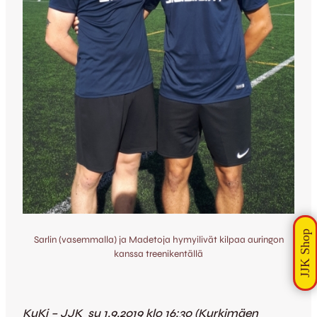
Sarlin (vasemmalla) ja Madetoja hymyilivät kilpaa auringon
kanssa treenikentällä
KuKi – JJK su 1.9.2019 klo 16:30 (Kurkimäen