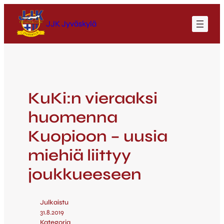
JJK Jyväskylä
KuKi:n vieraaksi
huomenna
Kuopioon – uusia
miehiä liittyy
joukkueeseen
Julkaistu
31.8.2019
Kategoria