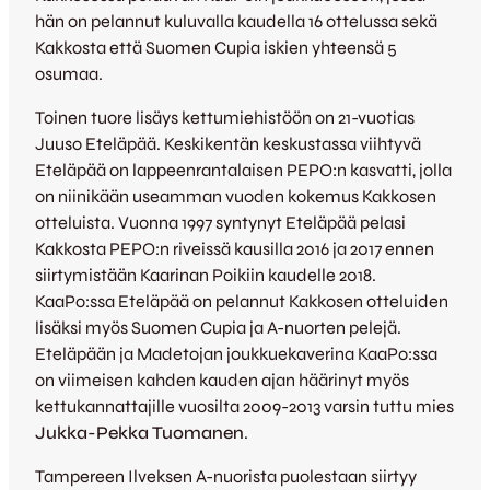
hän on pelannut kuluvalla kaudella 16 ottelussa sekä
Kakkosta että Suomen Cupia iskien yhteensä 5
osumaa.
Toinen tuore lisäys kettumiehistöön on 21-vuotias
Juuso Eteläpää. Keskikentän keskustassa viihtyvä
Eteläpää on lappeenrantalaisen PEPO:n kasvatti, jolla
on niinikään useamman vuoden kokemus Kakkosen
otteluista. Vuonna 1997 syntynyt Eteläpää pelasi
Kakkosta PEPO:n riveissä kausilla 2016 ja 2017 ennen
siirtymistään Kaarinan Poikiin kaudelle 2018.
KaaPo:ssa Eteläpää on pelannut Kakkosen otteluiden
lisäksi myös Suomen Cupia ja A-nuorten pelejä.
Eteläpään ja Madetojan joukkuekaverina KaaPo:ssa
on viimeisen kahden kauden ajan häärinyt myös
kettukannattajille vuosilta 2009-2013 varsin tuttu mies
Jukka-Pekka Tuomanen
.
Tampereen Ilveksen A-nuorista puolestaan siirtyy