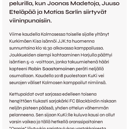
pelurilla, kun Joonas Madetoja, Juuso
Eteläpää ja Matias Sarlin siirtyvät
viininpunaisiin.
Viime kaudella Kolmosessa toiselle sijalle yltänyt
Kurkimäen Kisa isännöi JJK:ta huomenna
sunnuntaina klo 16:30 alkavassa kamppailussa.
Joukkueiden aiempi kohtaaminen Harjulla päättyi
isäntien 5-0 -voittoon, jonka takuumiehenä hääri
kapteeni
Robin Saastamoinen
peräti neljällä
osumallaan. Kaudella 2018 puolestaan KuKi vei
seurojen väliset Kolmosen kamppailut nimiinsä.
Kettupaidat ovat sarjassa edelleen toisena
hengittäen tiukasti sarjakärki FC Blackbirdin niskaan
neljän pisteen päässä, yhden ottelun vähemmän
pelanneena. Sen sijaan KuKi:lle kuluva kausi on ollut
varsin vaikea ja tällä hetkellä oranssipaitainen
”Oranje” löytyykin sarjataulukon vastakkaisesta