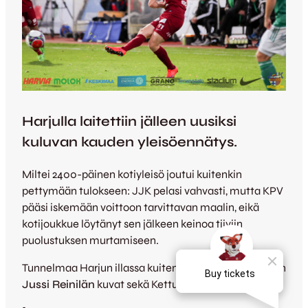
Harjulla laitettiin jälleen uusiksi
kuluvan kauden yleisöennätys.
Miltei 2400-päinen kotiyleisö joutui kuitenkin
pettymään tulokseen: JJK pelasi vahvasti, mutta KPV
pääsi iskemään voittoon tarvittavan maalin, eikä
kotijoukkue löytänyt sen jälkeen keinoa tiiviin
puolustuksen murtamiseen.
Tunnelmaa Harjun illassa kuitenkin riitti – tässä jälleen
Jussi Reinilän
kuvat sekä KettuTV:n viedokooste!