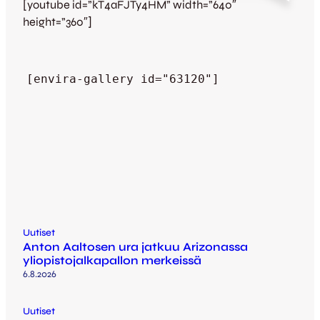
[youtube id=”kT4aFJTy4HM” width=”640″
height=”360″]
[envira-gallery id="63120"]
Uutiset
Anton Aaltosen ura jatkuu Arizonassa
yliopistojalkapallon merkeissä
6.8.2026
Uutiset