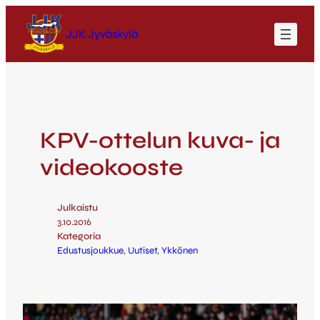
JJK Jyväskylä
KPV-ottelun kuva- ja
videokooste
Julkaistu
3.10.2016
Kategoria
Edustusjoukkue
, 
Uutiset
, 
Ykkönen