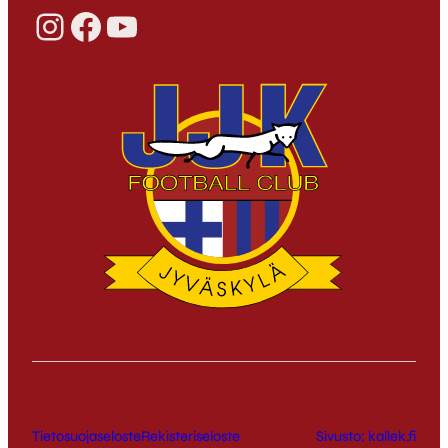
Instagram
Facebook
YouTube
Tietosuojaseloste
Rekisteriseloste
Sivusto: kallek.fi