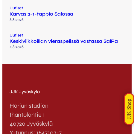
Uutiset
Karvas 2-1-tappio Salossa
6.8.2026
Uutiset
Keskiviikkoillan vieraspelissä vastassa SalPa
4.8.2026
JJK Jyväskylä
Harjun stadion
Ihantolantie 1
40720 Jyväskylä
Y-tunnus: 1647107-7