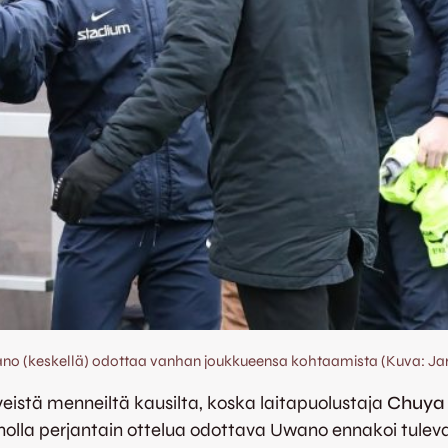
o (keskellä) odottaa vanhan joukkueensa kohtaamista (Kuva: Jar
eistä menneiltä kausilta, koska laitapuolustaja
Chuya
olla perjantain ottelua odottava Uwano ennakoi tuleva