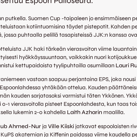
asettuu Espoon Palloseura.
n putkella. Suomen Cup -taipaleen jo ensimmäiseen pel
luistaan kotiintuomisina täydet pistepotit. Kahden pe
jossa puhtaalla pelillä tasapisteissä JJK:n kanssa ovat
teluista JJK haki tärkeän vierasvoiton viime lauantai
 erityisesti hyökkäyssuuntaan, vaikkakin nuori kotijoukkue
nistui kettupaidoista tyylipuhtailla osumillaan
Lauri R
itaniemeen vastaan saapuu perjantaina EPS, joka nous
Espoonlahdessa yhtäkään ottelua. Kauden päättäneissä
tämän kauden sarjatasoksi varmistui täten Ykkönen. Ykk
0-1 vierasvoitolla pisteet Espoonlahdesta, kun taas tois
sella lukemin 2-0 kahdella
Laith Azharin
maalilla.
ub Ahmed-Nur
ja
Ville Kiiski
jatkavat espoolaisten riv
KuPS akatemian ja Kiffenin paidassa viime kaudella p