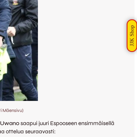
i Mäensivu)
 Uwano
saapui juuri Espooseen ensimmäisellä
a ottelua seuraavasti: