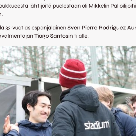
ukkueesta lähtijöitä puolestaan oli Mikkelin Palloilijoihi
n
.
la 33-vuotias espanjalainen
Sven Pierre Rodriguez Au
päävalmentajan
Tiago Santosin
tilalle.