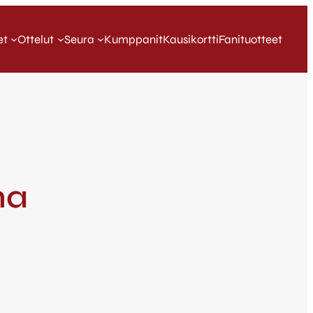
et
Ottelut
Seura
Kumppanit
Kausikortti
Fanituotteet
na