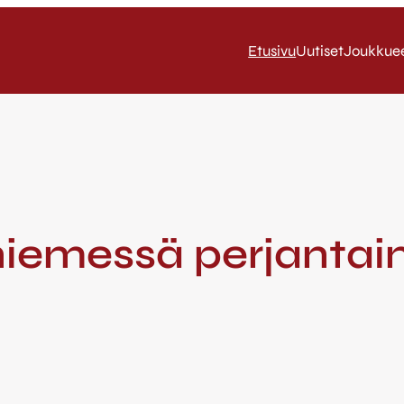
Etusivu
Uutiset
Joukkue
niemessä perjantai