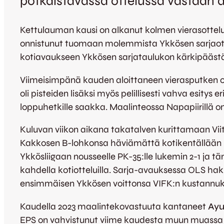
potkaistavassa ottelussa vastaan 
Kettulauman kausi on alkanut kolmen vierasottelu
onnistunut tuomaan molemmista Ykkösen sarjaotte
kotiavaukseen Ykkösen sarjataulukon kärkipäästä, 
Viimeisimpänä kauden aloittaneen vierasputken ot
oli pisteiden lisäksi myös pelillisesti vahva esitys
loppuhetkille saakka. Maalinteossa Napapiirillä on
Kuluvan viikon aikana takatalven kurittamaan Vi
Kakkosen B-lohkonsa häviämättä kotikentällään 
Ykkösliigaan nousseelle PK-35:lle lukemin 2-1 ja 
kahdella kotiotteluilla. Sarja-avauksessa OLS haki 
ensimmäisen Ykkösen voittonsa VIFK:n kustannuk
Kaudella 2023 maalintekovastuuta kantaneet
Ayu
EPS on vahvistunut viime kaudesta muun muassa 