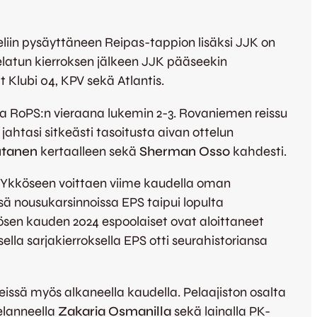
iin pysäyttäneen Reipas-tappion lisäksi JJK on
latun kierroksen jälkeen JJK pääseekin
 Klubi 04, KPV sekä Atlantis.
na RoPS:n vieraana lukemin 2-3. Rovaniemen reissu
 jahtasi sitkeästi tasoitusta aivan ottelun
utanen
kertaalleen sekä
Sherman Osso
kahdesti.
i Ykköseen voittaen viime kaudella oman
 nousukarsinnoissa EPS taipui lopulta
ösen kauden 2024 espoolaiset ovat aloittaneet
ella sarjakierroksella EPS otti seurahistoriansa
eissä myös alkaneella kaudella. Pelaajiston osalta
elanneella
Zakaria Osmanilla
sekä lainalla PK-