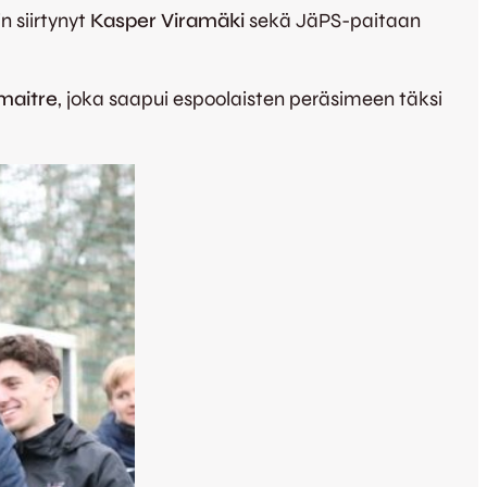
n siirtynyt
Kasper Viramäki
sekä JäPS-paitaan
maitre
, joka saapui espoolaisten peräsimeen täksi