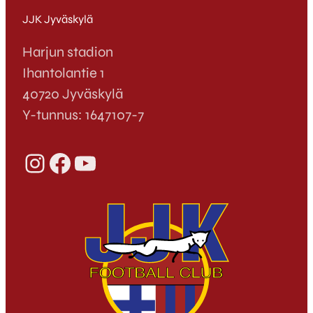
JJK Jyväskylä
Harjun stadion
Ihantolantie 1
40720 Jyväskylä
Y-tunnus: 1647107-7
Instagram
Facebook
YouTube