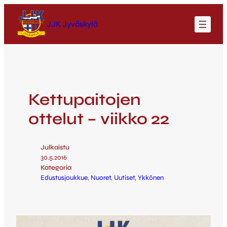
JJK Jyväskylä
Kettupaitojen
ottelut – viikko 22
Julkaistu
30.5.2016
Kategoria
Edustusjoukkue
, 
Nuoret
, 
Uutiset
, 
Ykkönen