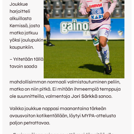
Joukkue
harjoitteli
alkuillasta
Kemissä, josta
matka jatkuu
yöksi joulupukin
kaupunkiin.
– Yritetään tällä
tavoin saada
mahdollisimman normaali valmistautuminen peliin,
matka on niin pitkä. Ei mitään ihmeempiä temppuja
ole suunnitteilla, valmentaja
Jori Särkkä
sanoo.
Vaikka joukkue nappasi maanantaina tärkeän
avausvoiton kotikentällään, löytyi MYPA-ottelusta
paljon petrattavaa.