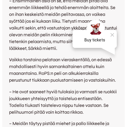
– Ensimmäinen asia on se, että meidän pitää olla
enemmän liikkeellä ja tehdä enemmän aloitteita. Se
on ihan keskeistä meidän pelitavassa, on vaikea
syöttää jos ei kukaan liiku. Tietysti maanantaina
vaikutti sekin, että vastustajan ykkösprioriteetti tuntui
olevan meidän pelin rikkominen. Se vaikeuttaa
tietenkin pelaamista, mutta siihen pitää vain löytää
lääkkeet, Särkkä miettii.
Vaikka torstaina pelataan vieraskentällä, on edessä
mahdollisesti hyvin samankaltainen ottelu kuin
maanantaina. RoPS:n peli on alkukierroksilla
perustunut tiukkaan puolustamiseen ja vastaiskuihin.
– He ovat saaneet hyviä tuloksia ja varmasti se ruokkii
joukkueen yhteisyyttä ja taistelua entisestään.
Todella tiukasti taisteleva nippu tulee vastaan. Se
pelihuumori pitää vain koittaa rikkoa.
– Meidän täytyy pistää miehet ja pallo liikkeelle ja