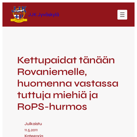
JJK Jyväskylä
Kettupaidat tänään
Rovaniemelle,
huomenna vastassa
tuttuja miehiä ja
RoPS-hurmos
Julkaistu
11.5.2011
Kategoria