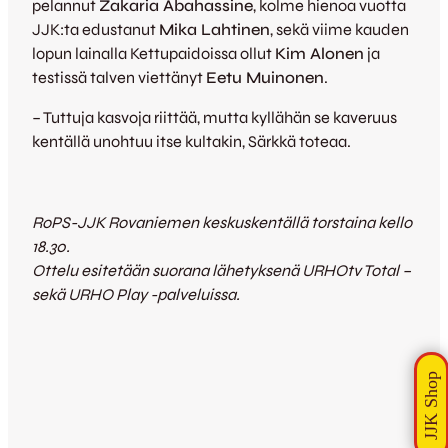
pelannut
Zakaria Abahassine
, kolme hienoa vuotta
JJK:ta edustanut
Mika Lahtinen
, sekä viime kauden
lopun lainalla Kettupaidoissa ollut
Kim Alonen
ja
testissä talven viettänyt
Eetu Muinonen
.
– Tuttuja kasvoja riittää, mutta kyllähän se kaveruus
kentällä unohtuu itse kultakin, Särkkä toteaa.
RoPS-JJK Rovaniemen keskuskentällä torstaina kello
18.30.
Ottelu esitetään suorana lähetyksenä URHOtv Total –
sekä URHO Play -palveluissa.