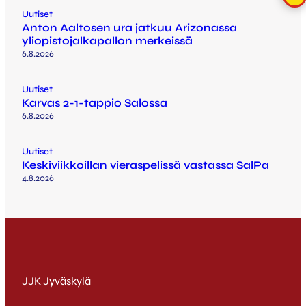
Uutiset
Anton Aaltosen ura jatkuu Arizonassa
yliopistojalkapallon merkeissä
6.8.2026
Uutiset
Karvas 2-1-tappio Salossa
6.8.2026
Uutiset
Keskiviikkoillan vieraspelissä vastassa SalPa
4.8.2026
JJK Jyväskylä