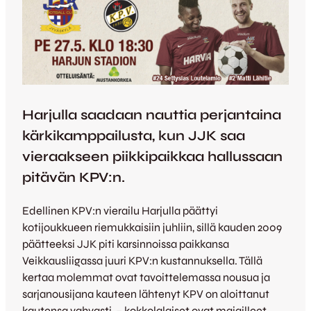
Harjulla saadaan nauttia perjantaina
kärkikamppailusta, kun JJK saa
vieraakseen piikkipaikkaa hallussaan
pitävän KPV:n.
Edellinen KPV:n vierailu Harjulla päättyi
kotijoukkueen riemukkaisiin juhliin, sillä kauden 2009
päätteeksi JJK piti karsinnoissa paikkansa
Veikkausliigassa juuri KPV:n kustannuksella. Tällä
kertaa molemmat ovat tavoittelemassa nousua ja
sarjanousijana kauteen lähtenyt KPV on aloittanut
kautensa vahvasti – kokkolalaiset ovat majailleet