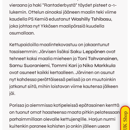
vieraana ja haki ”Rantaderbystä” täydet pisteet 0-1-
lukemin. Ottelun ainoaksi jääneen maalin teki viime
kaudella PS Kemiä edustanut
Washilly Tshibasu
,
joka johtaa nyt Ykkösen maalipörssiä kuudella
osumallaan.
Kettupaidoilla maalintekovastuu on jakaantunut
tasaisemmin: Järvisen lisäksi
Saku Leppänen
ovat
tehneet kaksi maalia mieheen ja
Toni Tahvanainen
,
Samu Suoraniemi
,
Tommi Kari
ja
Niko Markkula
ovat osuneet kaikki kertaalleen. Järvinen on osunut
nyt kahdessa perättäisessä pelissä ja on muutoinkin
jatkanut siitä, mihin loistavan viime kautensa jälkeen
jäi.
Porissa ja aiemmissa kotipeleissä epätasainen kenttä
on tuonut omat haasteensa maata pitkin pelatessaan
parhaimmillaan olevalle kettujengille. Harjun nurmi
kuitenkin paranee kohisten ja onkin jälleen usean