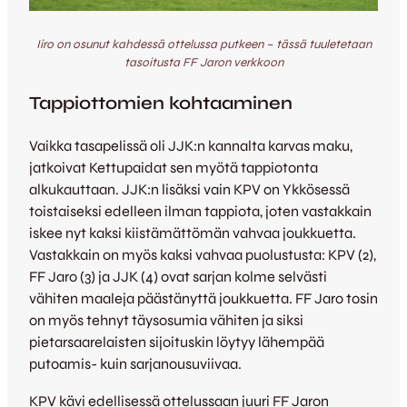
Iiro on osunut kahdessä ottelussa putkeen – tässä tuuletetaan
tasoitusta FF Jaron verkkoon
Tappiottomien kohtaaminen
Vaikka tasapelissä oli JJK:n kannalta karvas maku,
jatkoivat Kettupaidat sen myötä tappiotonta
alkukauttaan. JJK:n lisäksi vain KPV on Ykkösessä
toistaiseksi edelleen ilman tappiota, joten vastakkain
iskee nyt kaksi kiistämättömän vahvaa joukkuetta.
Vastakkain on myös kaksi vahvaa puolustusta: KPV (2),
FF Jaro (3) ja JJK (4) ovat sarjan kolme selvästi
vähiten maaleja päästänyttä joukkuetta. FF Jaro tosin
on myös tehnyt täysosumia vähiten ja siksi
pietarsaarelaisten sijoituskin löytyy lähempää
putoamis- kuin sarjanousuviivaa.
KPV kävi edellisessä ottelussaan juuri FF Jaron