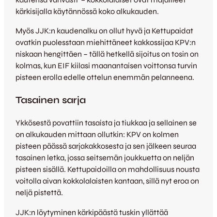
kärkisijalla käytännössä koko alkukauden.
Myös JJK:n kaudenalku on ollut hyvä ja Kettupaidat
ovatkin puolesstaan miehittäneet kakkossijaa KPV:n
niskaan hengittäen – tällä hetkellä sijoitus on tosin on
kolmas, kun EIF kiilasi maanantaisen voittonsa turvin
pisteen erolla edelle ottelun enemmän pelanneena.
Tasainen sarja
Ykkösestä povattiin tasaista ja tiukkaa ja sellainen se
on alkukauden mittaan ollutkin: KPV on kolmen
pisteen päässä sarjakakkosesta ja sen jälkeen seuraa
tasainen letka, jossa seitsemän joukkuetta on neljän
pisteen sisällä. Kettupaidoilla on mahdollisuus nousta
voitolla aivan kokkolalaisten kantaan, sillä nyt eroa on
neljä pistettä.
JJK:n löytyminen kärkipäästä tuskin yllättää