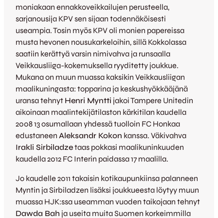
moniakaan ennakkoveikkailujen perusteella,
sarjanousija KPV sen sijaan todennäköisesti
useampia. Tosin myös KPV oli monien papereissa
musta hevonen nousukarkeloihin, sillä Kokkolassa
saatiin kerättyä varsin nimivahva ja runsaalla
Veikkausliiga-kokemuksella ryyditetty joukkue.
Mukana on muun muassa kaksikin Veikkausliigan
maalikuningasta: topparina ja keskushyökkääjänä
uransa tehnyt
Henri Myntti
jakoi Tampere Unitedin
aikoinaan maalintekijätilaston kärkitilan kaudella
2008 13 osumallaan yhdessä tuolloin FC Honkaa
edustaneen
Aleksandr Kokon
kanssa. Väkivahva
Irakli Sirbiladze
taas pokkasi maalikuninkuuden
kaudella 2012 FC Interin paidassa 17 maalilla.
Jo kaudelle 2011 takaisin kotikaupunkiinsa palanneen
Myntin ja Sirbiladzen lisäksi joukkueesta löytyy muun
muassa HJK:ssa useamman vuoden taikojaan tehnyt
Dawda Bah
ja useita muita Suomen korkeimmilla