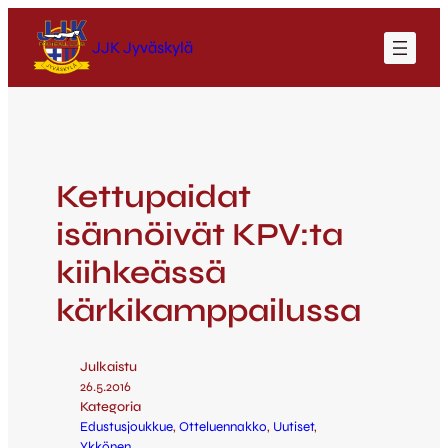
JJK Jyväskylä
Kettupaidat
isännöivät KPV:ta
kiihkeässä
kärkikamppailussa
Julkaistu
26.5.2016
Kategoria
Edustusjoukkue
, 
Otteluennakko
, 
Uutiset
, 
Ykkönen