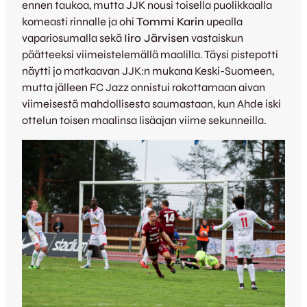
ennen taukoa, mutta JJK nousi toisella puolikkaalla
komeasti rinnalle ja ohi
Tommi Karin
upealla
vapariosumalla sekä
Iiro Järvisen
vastaiskun
päätteeksi viimeistelemällä maalilla. Täysi pistepotti
näytti jo matkaavan JJK:n mukana Keski-Suomeen,
mutta jälleen FC Jazz onnistui rokottamaan aivan
viimeisestä mahdollisesta saumastaan, kun Ahde iski
ottelun toisen maalinsa lisäajan viime sekunneilla.