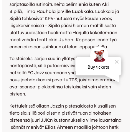
sarjatasoilla rutinoituneita pelimiehiä kuten
Aki
Sipilä
,
Timo Rauhala
ja
Ville Luokkala
. Luokkala ja
Sipilä tahkosivat KPV-nutussa myös kauden 2009
liigakarsinnoissa – Sipilä pääsi hieman maltillisesta
ulottuvuudestaan huolimatta Harjulla kokeilemaan
maalivahdin tonttiakin
Juhani Koposen
lennettyä
ennen aikojaan suihkuun ottelun loppupuolella.
Toistaiseksi sarjan suurin yllätys löytyneekin
häntäpäästä, sillä putoamisviivan alla on tällä
hetkellä FC Jazz seuranaan yhdeksi
nousijaehdokkaaksi povattu TPS, joista molemmat
ovat saaneet plakkariinsa toistaiseksi vain yhden
pisteen.
Kettuleirissä ollaan Jazzin pistesaldosta kiusallisen
tietoisia, sillä porilaiset nipistivät tuon ainokaisen
pisteensä juuri JJK:n kustannuksella viime lauantaina.
Isännät menivät
Elias Ahteen
maalilla johtoon hetki