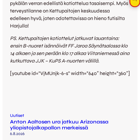
pykälän verran edellistä kotiottelua tasaisempi. Myös
terveystilanne on Kettupaitojen keskuudessa
edelleen hyvä, joten odotettavissa on hieno futisilta
Harjulla!
PS. Kettupaitojen kotiottelut jatkuvat lauantaina:
ensin B-nuoret isännöivät FF Jaroa Säynätsalossa klo
14 alkaen ja sen perään klo 17 alkaa Viitaniemessä aina
kutkuttava JJK – KuPS A-nuorten välillä.
[youtube id=”VjMUnjk-6-s” width=”640″ height=”360″]
Uutiset
Anton Aaltosen ura jatkuu Arizonassa
yliopistojalkapallon merkeissä
6.8.2026