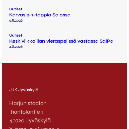
Uutiset
Karvas 2-1-tappio Salossa
6.8.2026
Uutiset
Keskiviikkoillan vieraspelissä vastassa SalPa
4.8.2026
JJK Jyväskylä
Harjun stadion
Ihantolantie 1
40720 Jyväskylä