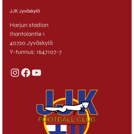
JJK Jyväskylä
Harjun stadion
Ihantolantie 1
40720 Jyväskylä
Y-tunnus: 1647107-7
Instagram
Facebook
YouTube