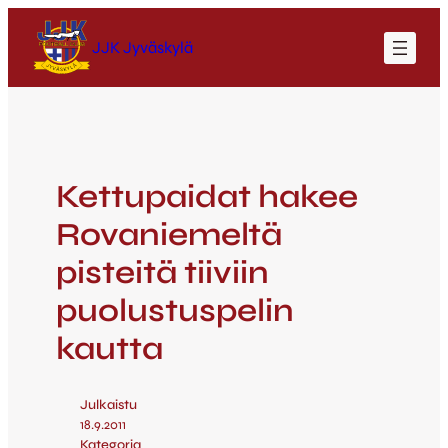
JJK Jyväskylä
Kettupaidat hakee
Rovaniemeltä
pisteitä tiiviin
puolustuspelin
kautta
Julkaistu
18.9.2011
Kategoria