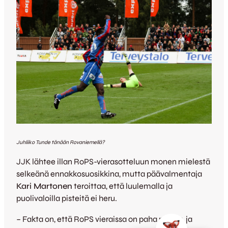
Juhliiko Tunde tänään Rovaniemellä?
JJK lähtee illan RoPS-vierasotteluun monen mielestä
selkeänä ennakkosuosikkina, mutta päävalmentaja
Kari Martonen
teroittaa, että luulemalla ja
puolivaloilla pisteitä ei heru.
– Fakta on, että RoPS vieraissa on paha paikka, ja