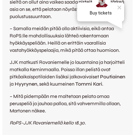
sieltä on ollut aina vaikea saada pisteitä. Hyvin tärkeä
asia on se, että pelataan nöyrästi ja pysytään tiiviinä
puolustussuuntaan.
– Samalla meidän pitää olla aktiivisia, eikä antaa
RoPS:lle mahdollisuuksia lähteä rakentamaan
hyökkäyspeliään. Heillä on erittäin vaarallisia
vastahyökkäyspelaajia, mikä pitää ottaa huomioon.
JJK matkusti Rovaniemelle jo lauantaina ja harjoitteli
matkalla Keminmaalla. Poissa illan pelistä ovat
pitkäaikaispotilaiden lisäksi jalkavaivaiset
Poutiainen
ja
Hyyrynen
, sekä kuumeinen
Tommi Kari
.
– Mitä pidempään me maltetaan pelata omaa
peruspeliä ja jauhaa palloa, sitä vahvemmilla ollaan,
Martonen näkee.
RoPS-JJK Rovaniemellä kello 18.30.