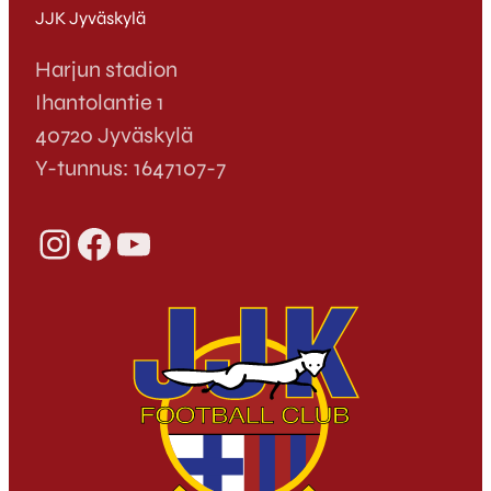
JJK Jyväskylä
Harjun stadion
Ihantolantie 1
40720 Jyväskylä
Y-tunnus: 1647107-7
Instagram
Facebook
YouTube