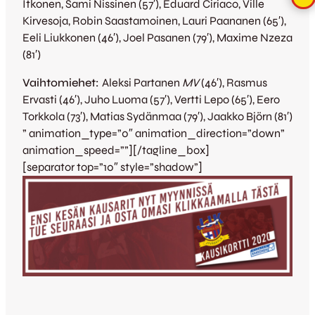
Itkonen, Sami Nissinen (57′), Eduard Ciriaco, Ville
Kirvesoja, Robin Saastamoinen, Lauri Paananen (65′),
Eeli Liukkonen (46′), Joel Pasanen (79′), Maxime Nzeza
(81′)
Vaihtomiehet:
Aleksi Partanen
MV
(46′), Rasmus
Ervasti (46′), Juho Luoma (57′), Vertti Lepo (65′), Eero
Torkkola (73′), Matias Sydänmaa (79′), Jaakko Björn (81′)
” animation_type=”0″ animation_direction=”down”
animation_speed=””][/tagline_box]
[separator top=”10″ style=”shadow”]