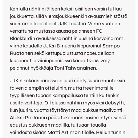
Kentällä nähtiin jälleen kaksi toisilleen varsin tuttua
joukkuetta, sillä vierasjoukkueenkin avausmiehistöstä
suurimmalla osalla oli JJK-taustaa. Viime vuoteen
verrattuna mustassa asussa pelanneen FC
Blackbirdin avauksessa nähtiin uusina kasvoina mm.
viime kaudella JJK:n B-nuoria kipparoinut
Sampo
Ruotanen
sekä kettupuolustusta nopeudellaan
kiusannut ja viininpunaisissa kaudet 2016-2017
pelannut hyökkääjä
Toni Tahvanainen
.
JJK:n kokoonpanossa ei juuri nähty suuria muutoksia
talven aiempiin otteluihin, mutta treenimatsille
tyypilliseen tapaan kamppailussa tehtiin kuitenkin
useita vaihtoja. Ottelussa nähtiin myös yksi debyytti,
kun juuri 16 vuotta täyttänyt maajoukkuemaalivahti
Aleksi Partanen
pääsi tekemään ensiesiintymisensä
edustusjoukkueen maalilla, tultuaan tauolla
vaihdosta sisään
Matti Artimon
tilalle. Reilun tunnin