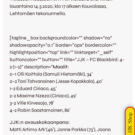
lauantaina 14.3.2020, klo 17 alkaen Kouvolassa,
Lehtomäen tekonurmella.
[tagline_box backgroundcolor=”” shadow=”no”
shadowopacity=”0.1″ border=”0px” bordercolor=””
highlightposition=”top” link=”” linktarget=”_self”
buttoncolor=”” button=”” title=”JJK – FC Blackbird: 4-
2 (1-2)” description=”
Maalit:
0-1 Olli Koittola (Samuli Hietamäki), 34′
0-2 Toni Tahvanainen (Jesse Kopakkala), 40′
1-2 Eduard Ciriaco, 45′
2-2 Maxime Nzeza (Ciriaco), 49′
3-2 Ville Kirvesoja, 78′
4-2 Robin Saastamoinen, 86′
JJK:n avauskokoonpano:
Matti Artimo
MV
(46′), Jonne Porkka (73′), Joona