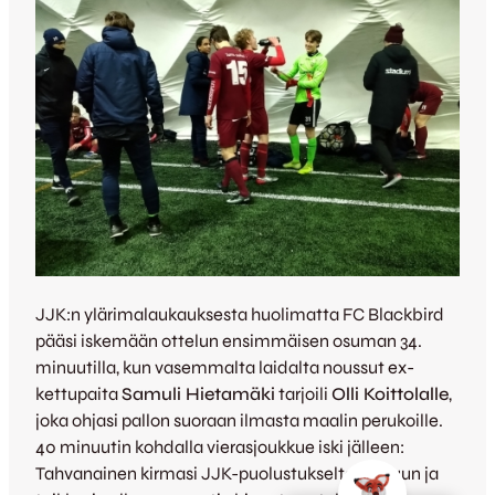
JJK:n ylärimalaukauksesta huolimatta FC Blackbird
pääsi iskemään ottelun ensimmäisen osuman 34.
minuutilla, kun vasemmalta laidalta noussut ex-
kettupaita
Samuli Hietamäki
tarjoili
Olli Koittolalle
,
joka ohjasi pallon suoraan ilmasta maalin perukoille.
40 minuutin kohdalla vierasjoukkue iski jälleen:
Tahvanainen kirmasi JJK-puolustukselta karkuun ja