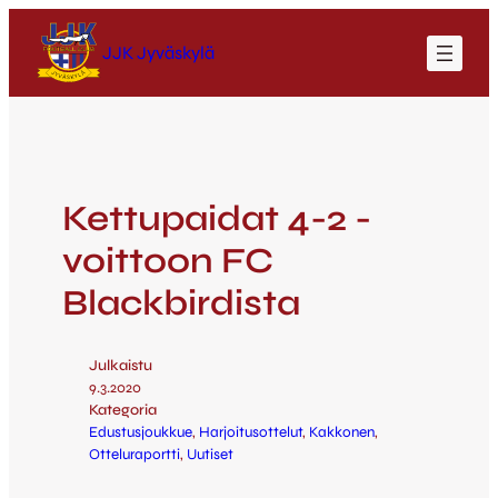
JJK Jyväskylä
Kettupaidat 4-2 -
voittoon FC
Blackbirdista
Julkaistu
9.3.2020
Kategoria
Edustusjoukkue
, 
Harjoitusottelut
, 
Kakkonen
, 
Otteluraportti
, 
Uutiset