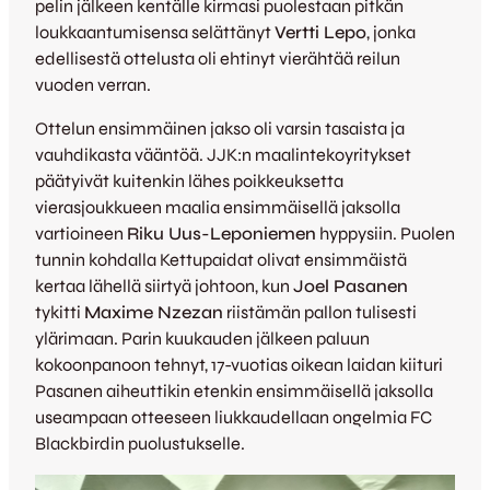
pelin jälkeen kentälle kirmasi puolestaan pitkän
loukkaantumisensa selättänyt
Vertti Lepo
, jonka
edellisestä ottelusta oli ehtinyt vierähtää reilun
vuoden verran.
Ottelun ensimmäinen jakso oli varsin tasaista ja
vauhdikasta vääntöä. JJK:n maalintekoyritykset
päätyivät kuitenkin lähes poikkeuksetta
vierasjoukkueen maalia ensimmäisellä jaksolla
vartioineen
Riku Uus-Leponiemen
hyppysiin. Puolen
tunnin kohdalla Kettupaidat olivat ensimmäistä
kertaa lähellä siirtyä johtoon, kun
Joel Pasanen
tykitti
Maxime Nzezan
riistämän pallon tulisesti
ylärimaan. Parin kuukauden jälkeen paluun
kokoonpanoon tehnyt, 17-vuotias oikean laidan kiituri
Pasanen aiheuttikin etenkin ensimmäisellä jaksolla
useampaan otteeseen liukkaudellaan ongelmia FC
Blackbirdin puolustukselle.