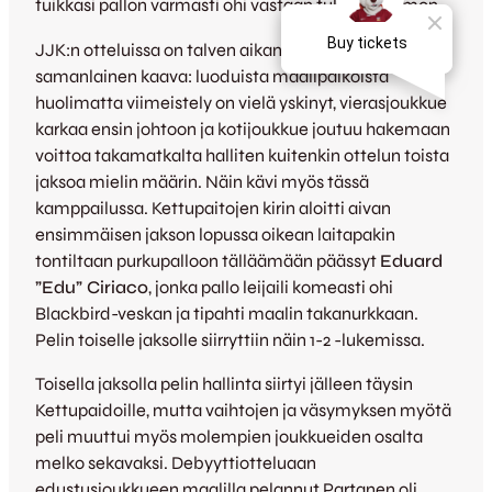
tuikkasi pallon varmasti ohi vastaan tulleen Artimon.
JJK:n otteluissa on talven aikana toistunut varsin
samanlainen kaava: luoduista maalipaikoista
huolimatta viimeistely on vielä yskinyt, vierasjoukkue
karkaa ensin johtoon ja kotijoukkue joutuu hakemaan
voittoa takamatkalta halliten kuitenkin ottelun toista
jaksoa mielin määrin. Näin kävi myös tässä
kamppailussa. Kettupaitojen kirin aloitti aivan
ensimmäisen jakson lopussa oikean laitapakin
tontiltaan purkupalloon tälläämään päässyt
Eduard
”Edu” Ciriaco
, jonka pallo leijaili komeasti ohi
Blackbird-veskan ja tipahti maalin takanurkkaan.
Pelin toiselle jaksolle siirryttiin näin 1-2 -lukemissa.
Toisella jaksolla pelin hallinta siirtyi jälleen täysin
Kettupaidoille, mutta vaihtojen ja väsymyksen myötä
peli muuttui myös molempien joukkueiden osalta
melko sekavaksi. Debyyttiotteluaan
edustusjoukkueen maalilla pelannut Partanen oli