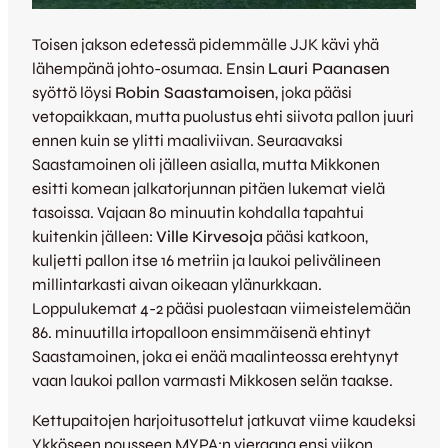
Toisen jakson edetessä pidemmälle JJK kävi yhä
lähempänä johto-osumaa. Ensin
Lauri Paanasen
syöttö löysi
Robin Saastamoisen
, joka pääsi
vetopaikkaan, mutta puolustus ehti siivota pallon juuri
ennen kuin se ylitti maaliviivan. Seuraavaksi
Saastamoinen oli jälleen asialla, mutta Mikkonen
esitti komean jalkatorjunnan pitäen lukemat vielä
tasoissa. Vajaan 80 minuutin kohdalla tapahtui
kuitenkin jälleen:
Ville Kirvesoja
pääsi katkoon,
kuljetti pallon itse 16 metriin ja laukoi pelivälineen
millintarkasti aivan oikeaan ylänurkkaan.
Loppulukemat 4-2 pääsi puolestaan viimeistelemään
86. minuutilla irtopalloon ensimmäisenä ehtinyt
Saastamoinen, joka ei enää maalinteossa erehtynyt
vaan laukoi pallon varmasti Mikkosen selän taakse.
Kettupaitojen harjoitusottelut jatkuvat viime kaudeksi
Ykköseen nousseen MYPA:n vieraana ensi viikon