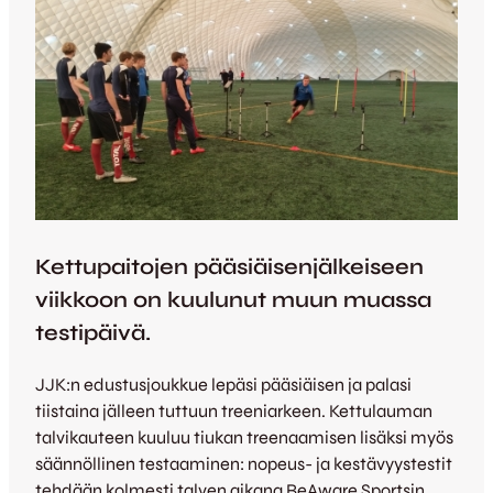
Kettupaitojen pääsiäisenjälkeiseen
viikkoon on kuulunut muun muassa
testipäivä.
JJK:n edustusjoukkue lepäsi pääsiäisen ja palasi
tiistaina jälleen tuttuun treeniarkeen. Kettulauman
talvikauteen kuuluu tiukan treenaamisen lisäksi myös
säännöllinen testaaminen: nopeus- ja kestävyystestit
tehdään kolmesti talven aikana BeAware Sportsin