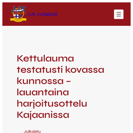
JJK Jyväskylä
Kettulauma
testatusti kovassa
kunnossa –
lauantaina
harjoitusottelu
Kajaanissa
Julkaistu