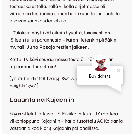
testauskalustolla. Tällä viikolla ohjelmassa oli
viimeinen testipäivä ennen huhtikuun loppupuolella
alkavan sarjakauden alkua.
– Tulokset näyttivät oikein hyvältä, tasaisesti on
jälleen tullut parannusta – kuten tietenkin pitääkin!,
myhäili
Juha Pasoja
testien jälkeen.
Kettu-TV kävi seuraamassa testejä – tässä tiukan
rupeaman tunnelmia!
[youtube id=”tOLfw1q4-8w” width=”640″
height=”360″]
Lauantaina Kajaaniin
Myös ottelut jatkuvat tällä viikolla, kun JJK matkaa
viikonloppuna Kajaaniin – harjoitusottelu AC Kajaania
vastaan alkaa klo 14 Kajaanin pallohallissa.